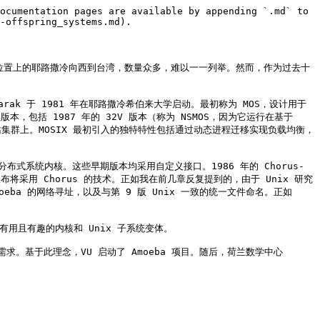
ocumentation pages are available by appending `.md` to 
-offspring_systems.md).

，以及从地理位置上的耶路撒冷向西到台湾，数量众多，难以一一列举。然而，作为过去十
arak 于 1981 年在耶路撒冷希伯来大学启动。最初称为 MOS，设计用于
连续版本，包括 1987 年的 32V 版本（称为 NSMOS，因为它运行在基于 
处理器工作站集群上。MOSIX 最初引入的独特特性包括通过动态进程迁移实现负载均衡，
信的分布式系统内核。这些早期版本均采用自定义接口。1986 年的 Chorus-
abs 宣布将采用 Chorus 的技术。正如我在前几章反复提到的，由于 Unix 研究
eba 的网络寻址，以及与第 9 版 Unix 一致的统一文件命名。正如 
有用且有趣的内核和 Unix 子系统变体。

需求。基于此理念，VU 启动了 Amoeba 项目。随后，荷兰数学中心