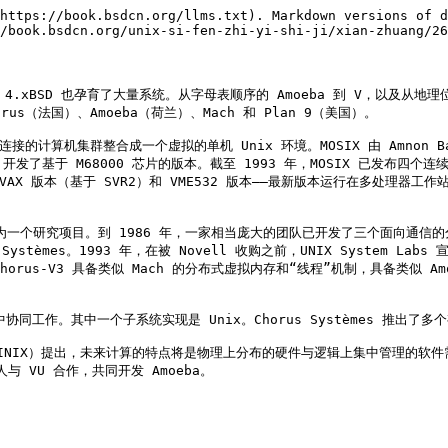
https://book.bsdcn.org/llms.txt). Markdown versions of d
/book.bsdcn.org/unix-si-fen-zhi-yi-shi-ji/xian-zhuang/26
 7 版和 4.xBSD 也孕育了大量系统。从字母表顺序的 Amoeba 到 V
（法国）、Amoeba（荷兰）、Mach 和 Plan 9（美国）。

接的计算机集群整合成一个虚拟的单机 Unix 环境。MOSIX 由 Amnon B
年间，开发了基于 M68000 芯片的版本。截至 1993 年，MOSIX 已发布四个
8 年夏天的 VAX 版本（基于 SVR2）和 VME532 版本——最新版本运行在多
IA 发起，作为一个研究项目。到 1986 年，一家相当庞大的团队已开发了三个面向通
 Systèmes。1993 年，在被 Novell 收购之前，UNIX System L
s-V3 具备类似 Mach 的分布式虚拟内存和“线程”机制，具备类似 Amo
工作。其中一个子系统实现是 Unix。Chorus Systèmes 推出了多个
编写 MINIX）提出，未来计算的特点将是物理上分布的硬件与逻辑上集中管理的软件
 等人与 VU 合作，共同开发 Amoeba。
