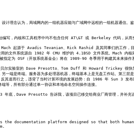
oeba 设计理念认为，局域网内的一组机器应能与广域网中远程的一组机器通信。
 从零开始编写，内核和工具程序中均不包含任何 AT\&T 或 Berkeley 代码，
ach 起源于 Avadis Tevanian、Rick Rashid 及其同事
系统源自 1982 年 CMU 维护的 4.1BSD 文件系统。Mach 内核则源
ch 被指定为 OSF（开放系统基金会）将在 1989-90 冬季用于构建其未来操作
系统。贝尔实验室的 Dave Presotto、Tom Duff 和 Howard Tri
一端是终端。服务器为多处理器机器，终端基本上是无盘工作站。第三层是广域网，连接
lan 9 反其道而行之，违背了当时计算环境的发展趋势：自 1986 年 Sun 
、终端等，所有部分通过单一协议和本地命名空间操作连接。

993 年底，Dave Presotto 告诉我，该项目已移交给商业厂商管理，并
s the documentation platform designed so that both human
m.
