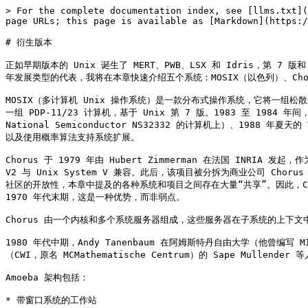
> For the complete documentation index, see [llms.txt](
page URLs; this page is available as [Markdown](https:/
# 衍生版本

正如早期版本的 Unix 诞生了 MERT、PWB、LSX 和 Idris，第
年发展类型的代表，我将在本章快速介绍五个系统：MOSIX（以色列）、Chorus
MOSIX（多计算机 Unix 操作系统）是一款分布式操作系统，它将一组松散连
一组 PDP-11/23 计算机，基于 Unix 第 7 版。1983 至 1984 
National Semiconductor NS32332 的计算机上）、198
以及使用概率算法支持系统扩展。

Chorus 于 1979 年由 Hubert Zimmerman 在法国 INR
V2 与 Unix System V 兼容。此后，该项目被分拆为商业公司 Chorus
社区的开放性，本章中提及的各种系统和项目之间存在大量“共享”。因此，Choru
1970 年代末期，这是一种优势，而非弱点。

Chorus 由一个内核和多个系统服务器组成，这些服务器在子系统的上下文中协同
1980 年代中期，Andy Tanenbaum 在阿姆斯特丹自由大学（他曾
（CWI，原名 MCMathematische Centrum）的 Sape Mullender
Amoeba 架构包括：

* 带窗口系统的工作站
