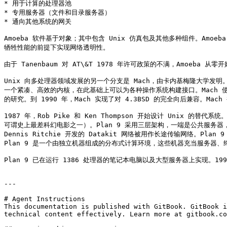
* 用于计算的处理器池

* 专用服务器（文件和目录服务器）

* 通向其他系统的网关

Amoeba 软件基于对象；其中包含 Unix 仿真包及其他多种组件。Am
牺牲性能的前提下实现网络透明性。

由于 Tanenbaum 对 AT\&T 1978 年许可政策的不满，Amoeba
Unix 向多处理器领域发展的另一个分支是 Mach，由卡内基梅隆大学发明。M
一个紧凑、高效的内核，在此基础上可以为各种操作系统构建接口。Mach 使用的文件
的研究。到 1990 年，Mach 实现了对 4.3BSD 的完全向后兼容。Ma
1987 年，Rob Pike 和 Ken Thompson 开始设计 Unix 的替代
可谓史上最差科幻电影之一）。Plan 9 采用三层架构，一端是公共服务器，另
Dennis Ritchie 开发的 Datakit 网络被用作长途传输网络。P
Plan 9 是一个由独立机器组成的分布式计算环境，这些机器充当服务器
Plan 9 已在运行 1386 处理器的笔记本电脑以及大型服务器上实现。1
---

# Agent Instructions

This documentation is published with GitBook. GitBook i
technical content effectively. Learn more at gitbook.co