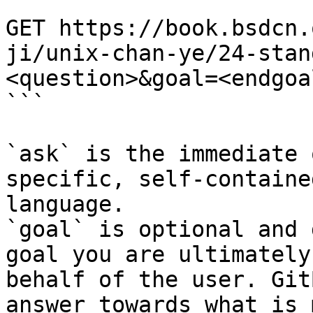
```

GET https://book.bsdcn.
ji/unix-chan-ye/24-stan
<question>&goal=<endgoal
```

`ask` is the immediate 
specific, self-containe
language.

`goal` is optional and 
goal you are ultimately
behalf of the user. Git
answer towards what is 