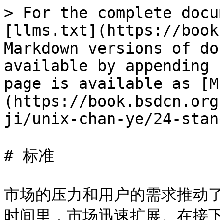
> For the complete docu
[llms.txt](https://book
Markdown versions of do
available by appending 
page is available as [M
(https://book.bsdcn.org
ji/unix-chan-ye/24-stan
# 标准

市场的压力和用户的需求推动了
时间里，市场迅速扩展。在接