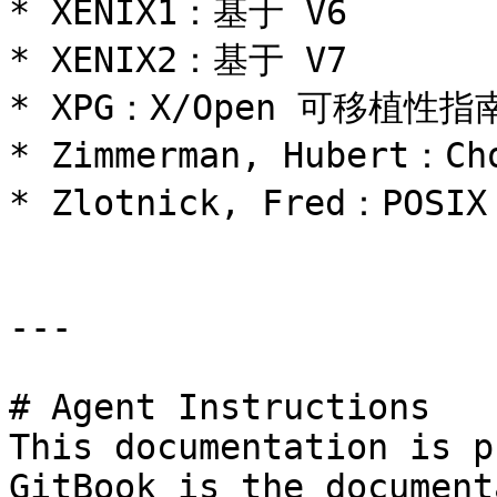
* XENIX1：基于 V6

* XENIX2：基于 V7

* XPG：X/Open 可移植性指南
* Zimmerman, Hubert：C
* Zlotnick, Fred：POSI
---

# Agent Instructions

This documentation is p
GitBook is the document