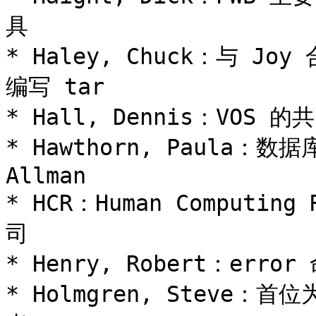
具

* Haley, Chuck：与 Joy
编写 tar

* Hall, Dennis：VOS 的
* Hawthorn, Paula：数
Allman

* HCR：Human Computin
司

* Henry, Robert：erro
* Holmgren, Steve：首