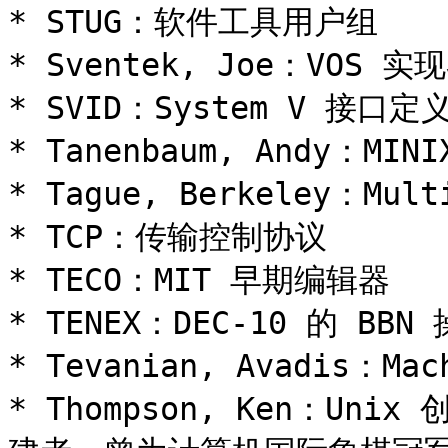
* STUG：软件工具用户组

* Sventek, Joe：VOS 
* SVID：System V 接口定义
* Tanenbaum, Andy：MI
* Tague, Berkeley：Mu
* TCP：传输控制协议

* TECO：MIT 早期编辑器

* TENEX：DEC-10 的 BBN
* Tevanian, Avadis：M
* Thompson, Ken：Un