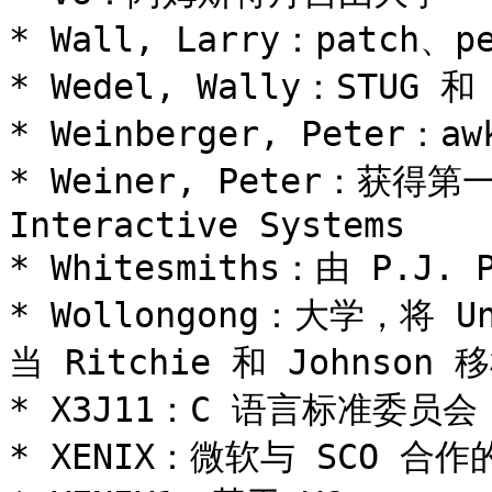
* Wall, Larry：patch、p
* Wedel, Wally：STUG 和
* Weinberger, Peter
* Weiner, Peter：获得
Interactive Systems

* Whitesmiths：由 P.J.
* Wollongong：大学，将 U
当 Ritchie 和 Johnson 移
* X3J11：C 语言标准委员会

* XENIX：微软与 SCO 合作的 