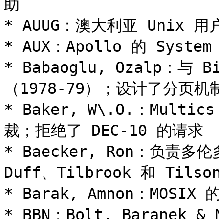
助

* AUUG：澳大利亚 Unix 用户
* AUX：Apollo 的 System
* Babaoglu, Ozalp：与
（1978-79）；设计了分页机制
* Baker, W\.O.：Mu
裁；拒绝了 DEC-10 的请求

* Baecker, Ron：负责
Duff、Tilbrook 和 Tilson
* Barak, Amnon：MOSIX 
* BBN：Bolt, Baranek 