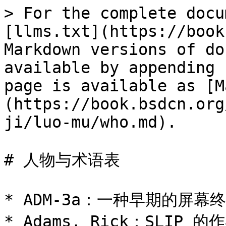
> For the complete docu
[llms.txt](https://book
Markdown versions of do
available by appending 
page is available as [M
(https://book.bsdcn.org
ji/luo-mu/who.md).

# 人物与术语表

* ADM-3a：一种早期的屏幕终
* Adams, Rick：SLIP 的