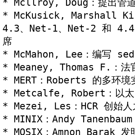
* Mcllroy, Doug：提出
* McKusick, Marsha
4.3、Net-1、Net-2 和 
席

* McMahon, Lee：编写 sed

* Meaney, Thomas F.
* MERT：Roberts 的多环境
* Metcalfe, Robert：
* Mezei, Les：HCR 创始人
* MINIX：Andy Tanenba
* MOSIX：Amnon Barak