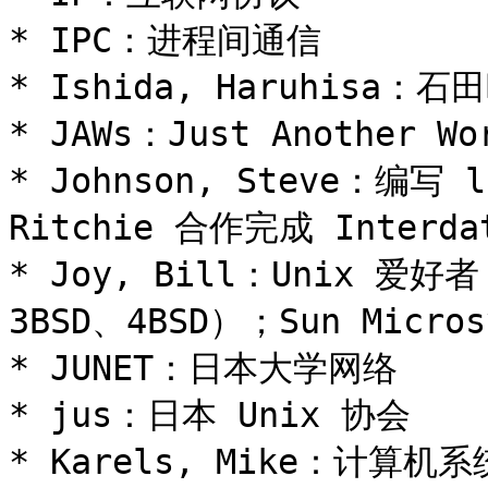
* IPC：进程间通信

* Ishida, Haruhisa：
* JAWs：Just Another 
* Johnson, Steve：编写 
Ritchie 合作完成 Interd
* Joy, Bill：Unix 爱
3BSD、4BSD）；Sun Micr
* JUNET：日本大学网络

* jus：日本 Unix 协会

* Karels, Mike：计算