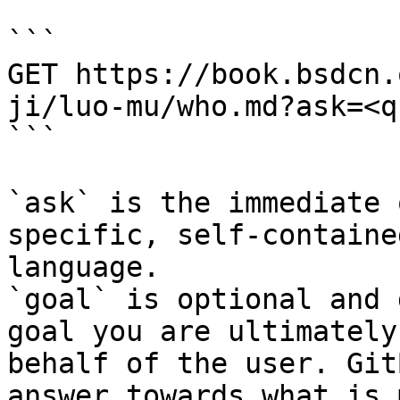
```

GET https://book.bsdcn.
ji/luo-mu/who.md?ask=<q
```

`ask` is the immediate 
specific, self-containe
language.

`goal` is optional and 
goal you are ultimately
behalf of the user. Git
answer towards what is 