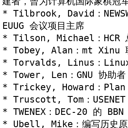
建者，曾为计算机国际象棋冠军
* Tilbrook, David：NE
EUUG 会议项目主席

* Tilson, Michael：HC
* Tobey, Alan：mt Xin
* Torvalds, Linus：Lin
* Tower, Len：GNU 协
* Trickey, Howard：Pla
* Truscott, Tom：USEN
* TWENEX：DEC-20 的 BB
* Ubell, Mike：编写历史原