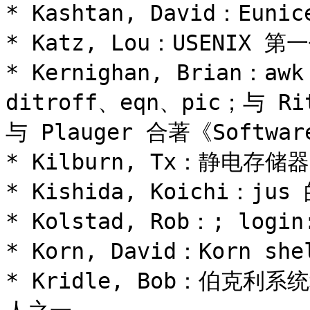
* Kashtan, David：Euni
* Katz, Lou：USENIX 第
* Kernighan, Brian：a
ditroff、eqn、pic；与 
与 Plauger 合著《Softw
* Kilburn, Tx：静电存储
* Kishida, Koichi：ju
* Kolstad, Rob：; l
* Korn, David：Korn sh
* Kridle, Bob：伯克利