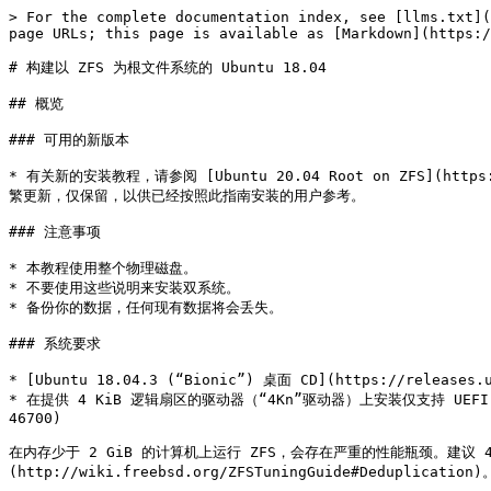
> For the complete documentation index, see [llms.txt](https://book.bsdcn.org/llms.txt). Markdown versions of documentation pages are available by appending `.md` to page URLs; this page is available as [Markdown](https://book.bsdcn.org/zfs/an-zhuang-zhi-yin/ubuntu/18.04-zfs.md).

# 构建以 ZFS 为根文件系统的 Ubuntu 18.04

## 概览

### 可用的新版本

* 有关新的安装教程，请参阅 [Ubuntu 20.04 Root on ZFS](https://openzfs.github.io/openzfs-docs/Getting%20Started/Ubuntu/Ubuntu%2020.04%20Root%20on%20ZFS.html)。本指南已不再频繁更新，仅保留，以供已经按照此指南安装的用户参考。

### 注意事项

* 本教程使用整个物理磁盘。
* 不要使用这些说明来安装双系统。
* 备份你的数据，任何现有数据将会丢失。

### 系统要求

* [Ubuntu 18.04.3 (“Bionic”) 桌面 CD](https://releases.ubuntu.com/18.04.3/ubuntu-18.04.3-desktop-amd64.iso)（**不要**使用任何服务器镜像）
* 在提供 4 KiB 逻辑扇区的驱动器（“4Kn”驱动器）上安装仅支持 UEFI 引导。这并非 ZFS 独有的问题。[GRUB 在 4Kn 驱动器上使用传统 BIOS 引导无法工作，也不会支持。](http://savannah.gnu.org/bugs/?46700)

在内存少于 2 GiB 的计算机上运行 ZFS，会存在严重的性能瓶颈。建议 4 GiB 内存以在基础工作负载下获得正常性能。如果你想使用去重（deduplication），你将需要 [大量内存](http://wiki.freebsd.org/ZFSTuningGuide#Deduplication)。启用去重是一项不可轻易撤销的永久性更改。

### 加密

本指南支持两种加密方案：未加密和 LUKS（全盘加密）。无论哪种选项，ZFS 的所有功能均可用。Ubuntu 18.04 不支持 ZFS 原生加密。

未加密方案当然不会加密任何内容，因此性能最佳。

LUKS 会加密几乎所有数据。唯一未加密的数据是引导程序、内核和 initrd。系统必须在控制台输入密码才能启动。性能良好，但 LUKS 位于 ZFS 底层，如果使用多块磁盘（镜像或 raidz 拓扑），数据需要在每个磁盘上加密一次。

## 第 1 步：准备安装环境

1.1 启动 Ubuntu Live CD。选择“Try Ubuntu”。根据需要将系统连接到互联网（例如，连接 WiFi 网络）。打开终端（按 Ctrl-Alt-T）。

1.2 设置更新软件源：

```sh
sudo apt-add-repository universe
sudo apt update
```

1.3 可选：在 Live CD 环境中安装并启动 OpenSSH 服务器：

如果你有第二台设备，通过 SSH 访问目标系统会很方便：

```sh
passwd
# 当前没有密码；在提示时直接按回车。
sudo apt install --yes openssh-server
```

> **提示：**
>
> 可以使用 `ip addr show scope global | grep inet` 查看你的 IP 地址，然后从主机通过 `ssh ubuntu@IP` 连接。

1.4 切换到 root 用户：

```sh
sudo -i
```

1.5 在 Live CD 环境中安装 ZFS：

```sh
apt install --yes debootstrap gdisk zfs-initramfs
```

## 第 2 步：磁盘格式化

2.1 设置磁盘变量：

```ini
DISK=/dev/disk/by-id/scsi-SATA_disk1
```

使用 ZFS 时务必使用长别名 `/dev/disk/by-id/*`。直接使用设备节点 `/dev/sd*` 可能导致偶发的导入失败，尤其是在系统中存在多个存储池时。

**提示：**

* `ls -la /dev/disk/by-id` 可以列出所有别名。
* 如果在虚拟机中操作，虚拟磁盘在 `/dev/disk/by-id` 中缺失，可在 KVM virtio 下使用 `/dev/vda`，其他情况请参考[故障排查](https://openzfs.github.io/openzfs-docs/Getting%20Started/Ubuntu/Ubuntu%2018.04%20Root%20on%20ZFS.html#troubleshooting)。
* 对于镜像（mirror）或 RAID-Z 拓扑，请使用 `DISK1`、`DISK2` 等变量。
* 选择 boot 存储池大小时，请考虑实际使用。内核和 initrd 可能占用约 100M。如果安装多个内核并使用快照，尤其是在需要重新生成 initramfs（约 85M/个）时，boot 存储池空间可能不足。请根据需求合理规划。

2.2 如果重用磁盘，需要清理：

若磁盘曾用作 MD 阵列，清除 superblock：

```sh
apt install --yes mdadm
mdadm --zero-superblock --force $DISK
```

清空分区表：

```sh
sgdisk --zap-all $DISK
```

2.3 分区：

若需 Legacy（BIOS）启动：

```sh
sgdisk -a1 -n1:24K:+1000K -t1:EF02 $DISK
```

若使用 UEFI 启动（当前或后续使用）：

```sh
sgdisk -n2:1M:+512M -t2:EF00 $DISK
```

创建 boot pool：

```sh
sgdisk -n3:0:+1G -t3:BF01 $DISK
```

选择以下其中之一：

2.3a 不加密：

```sh
sgdisk -n4:0:0 -t4:BF01 $DISK
```

2.3b LUKS 加密：

```sh
sgdisk -n4:0:0 -t4:8300 $DISK
```

若创建镜像或 RAID-Z 拓扑，请对所有池内磁盘重复分区操作。

2.4 创建 boot 存储池：

```sh
zpool create -o ashift=12 -d \
    -o feature@async_destroy=enabled \
    -o feature@bookmarks=enabled \
    -o feature@embedded_data=enabled \
    -o feature@empty_bpobj=enabled \
    -o feature@enabled_txg=enabled \
    -o feature@extensible_dataset=enabled \
    -o feature@filesystem_limits=enabled \
    -o feature@hole_birth=enabled \
    -o feature@large_blocks=enabled \
    -o feature@lz4_compress