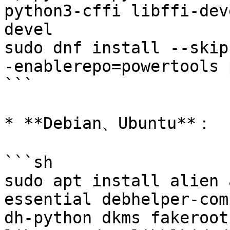
python3-cffi libffi-dev
devel

sudo dnf install --skip
-enablerepo=powertools 
```

* **Debian、Ubuntu**：

```sh

sudo apt install alien 
essential debhelper-com
dh-python dkms fakeroot