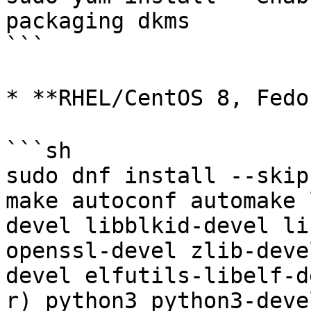
packaging dkms

```

* **RHEL/CentOS 8, Fedo
```sh

sudo dnf install --skip
make autoconf automake 
devel libblkid-devel li
openssl-devel zlib-deve
devel elfutils-libelf-d
r) python3 python3-deve