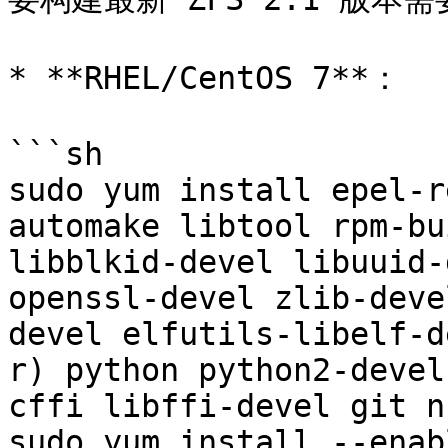
* **RHEL/CentOS 7**：

```sh

sudo yum install epel-r
automake libtool rpm-bu
libblkid-devel libuuid-
openssl-devel zlib-deve
devel elfutils-libelf-d
r) python python2-devel
cffi libffi-devel git n
sudo yum install --enab