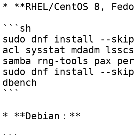
* **RHEL/CentOS 8, Fedo
```sh

sudo dnf install --skip
acl sysstat mdadm lsscs
samba rng-tools pax perf
sudo dnf install --skip
dbench

```

* **Debian：**
