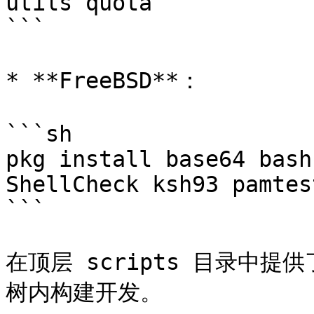
utils quota

```

* **FreeBSD**：

```sh

pkg install base64 bash
ShellCheck ksh93 pamtes
```

在顶层 scripts 目录中
树内构建开发。
