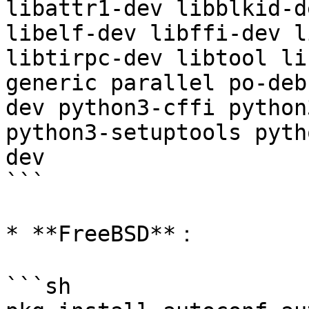
libattr1-dev libblkid-d
libelf-dev libffi-dev l
libtirpc-dev libtool li
generic parallel po-deb
dev python3-cffi python
python3-setuptools pyth
dev

```

* **FreeBSD**：

```sh
