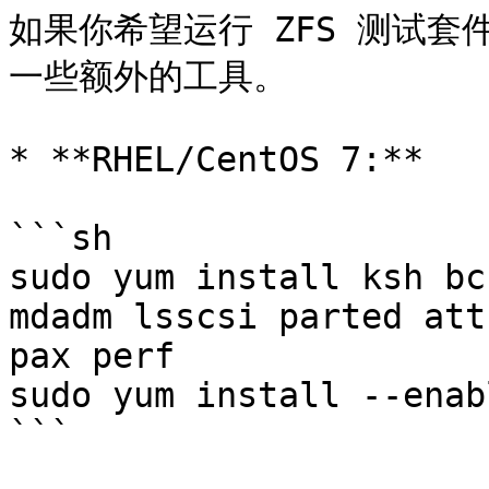
如果你希望运行 ZFS 测试套件
一些额外的工具。

* **RHEL/CentOS 7:**

```sh

sudo yum install ksh bc
mdadm lsscsi parted att
pax perf

sudo yum install --enab
```
