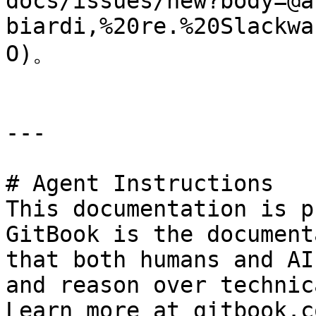
docs/issues/new?body=@a
biardi,%20re.%20Slackwa
O)。

---

# Agent Instructions

This documentation is p
GitBook is the document
that both humans and AI
and reason over technic
Learn more at gitbook.co