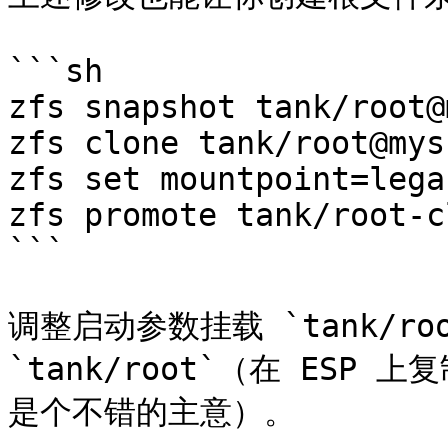
```sh

zfs snapshot tank/root@
zfs clone tank/root@mys
zfs set mountpoint=lega
zfs promote tank/root-cl
```

调整启动参数挂载 `tank/root
`tank/root`（在 ESP 
是个不错的主意）。
