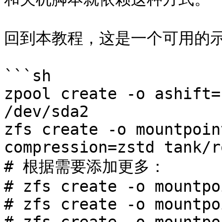
回到本教程，这是一个可用的示
```sh

zpool create -o ashift=
/dev/sda2

zfs create -o mountpoin
compression=zstd tank/ro
# 根据需要添加更多：

# zfs create -o mountpo
# zfs create -o mountpo