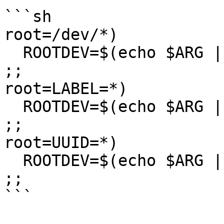
```sh

root=/dev/*)

  ROOTDEV=$(echo $ARG | cut -f2 -d=)

;;

root=LABEL=*)

  ROOTDEV=$(echo $ARG | cut -f2- -d=)

;;

root=UUID=*)

  ROOTDEV=$(echo $ARG | cut -f2- -d=)

;;

```
