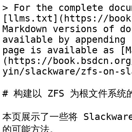
> For the complete docu
[llms.txt](https://book
Markdown versions of do
available by appending 
page is available as [M
(https://book.bsdcn.org
yin/slackware/zfs-on-sl
# 构建以 ZFS 为根文件系统的 S
本页展示了一些将 Slackwa
的可能方法。
