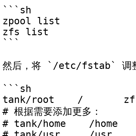
```sh

zpool list

zfs list

```

然后，将 `/etc/fstab`
```sh

tank/root    /       zf
# 根据需要添加更多：

# tank/home    /home   
# tank/usr     /usr    