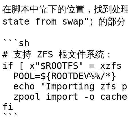
在脚本中靠下的位置，找到处理 `RE
state from swap”）的
```sh

# 支持 ZFS 根文件系统：

if [ x"$ROOTFS" = xzfs 
  POOL=${ROOTDEV%%/*}

  echo "Importing zfs pool: $POOL"

  zpool import -o cachefile=none -N $POOL

fi

```
