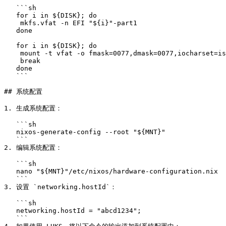
   ```sh

   for i in ${DISK}; do

    mkfs.vfat -n EFI "${i}"-part1

   done

   for i in ${DISK}; do

    mount -t vfat -o fmask=0077,dmask=0077,iocharset=iso8859-1,X-mount.mkdir "${i}"-part1 "${MNT}"/boot

    break

   done

   ```

## 系统配置

1. 生成系统配置：

   ```sh

   nixos-generate-config --root "${MNT}"

   ```

2. 编辑系统配置：

   ```sh

   nano "${MNT}"/etc/nixos/hardware-configuration.nix

   ```

3. 设置 `networking.hostId`：

   ```sh

   networking.hostId = "abcd1234";

   ```
