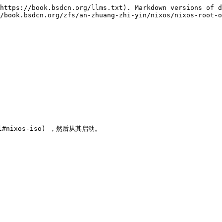
https://book.bsdcn.org/llms.txt). Markdown versions of d
/book.bsdcn.org/zfs/an-zhuang-zhi-yin/nixos/nixos-root-o
tml#nixos-iso) ，然后从其启动。
