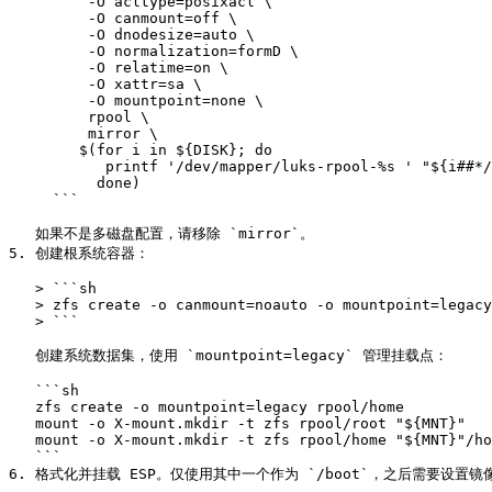
         -O acltype=posixacl \

         -O canmount=off \

         -O dnodesize=auto \

         -O normalization=formD \

         -O relatime=on \

         -O xattr=sa \

         -O mountpoint=none \

         rpool \

         mirror \

        $(for i in ${DISK}; do

           printf '/dev/mapper/luks-rpool-%s ' "${i##*/}-part2";

          done)

     ```

   如果不是多磁盘配置，请移除 `mirror`。

5. 创建根系统容器：

   > ```sh

   > zfs create -o canmount=noauto -o mountpoint=legacy rpool/root

   > ```

   创建系统数据集，使用 `mountpoint=legacy` 管理挂载点：

   ```sh

   zfs create -o mountpoint=legacy rpool/home

   mount -o X-mount.mkdir -t zfs rpool/root "${MNT}"

   mount -o X-mount.mkdir -t zfs rpool/home "${MNT}"/home

   ```

6. 格式化并挂载 ESP。仅使用其中一个作为 `/boot`，之后需要设置镜像