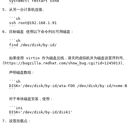
   systemctl restart sshd

   ```

5. 从另一台计算机连接。

   ```sh

   ssh root@192.168.1.91

   ```

6. 目标磁盘 使用以下命令列出可用磁盘：

   ```sh

   find /dev/disk/by-id/

   ```

   如果使用 virtio 作为磁盘总线，请关闭虚拟机并为磁盘设置序列号。对于 QEMU，使用 `-drive format=raw,file=disk2.img,serial=AaBb`。对于 libvirt，编辑域 XML。示例参见 [此页面]
(https://bugzilla.redhat.com/show_bug.cgi?id=1245013)。

   声明磁盘数组：

   ```sh

   DISK='/dev/disk/by-id/ata-FOO /dev/disk/by-id/nvme-BAR'

   ```

   对于单块磁盘安装，使用：

   ```ini

   DISK='/dev/disk/by-id/disk1'

   ```

7. 设置挂载点：
