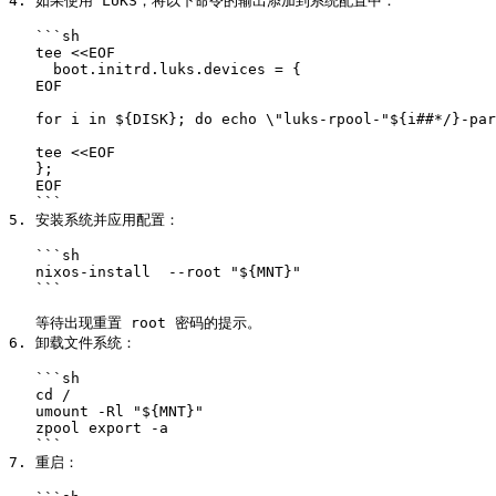
4. 如果使用 LUKS，将以下命令的输出添加到系统配置中：

   ```sh

   tee <<EOF

     boot.initrd.luks.devices = {

   EOF

   for i in ${DISK}; do echo \"luks-rpool-"${i##*/}-part2"\".device = \"${i}-part2\"\; ; done

   tee <<EOF

   };

   EOF

   ```

5. 安装系统并应用配置：

   ```sh

   nixos-install  --root "${MNT}"

   ```

   等待出现重置 root 密码的提示。

6. 卸载文件系统：

   ```sh

   cd /

   umount -Rl "${MNT}"

   zpool export -a

   ```

7. 重启：
