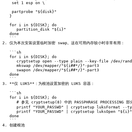
    set 1 esp on \

    partprobe "${disk}"

   }

   for i in ${DISK}; do

      partition_disk "${i}"

   done

   ```

2. 仅为本次安装设置临时加密 swap。这在可用内存较小时非常有用：

   ```sh

   for i in ${DISK}; do

      cryptsetup open --type plain --key-file /dev/random "${i}"-part3 "${i##*/}"-part3

      mkswap /dev/mapper/"${i##*/}"-part3

      swapon /dev/mapper/"${i##*/}"-part3

   done

   ```

3. **仅 LUKS**：为根池设置加密的 LUKS 容器：

   ```sh

   for i in ${DISK}; do

      # 参见 cryptsetup(8) 中的 PASSPHRASE PROCESSING 部分

      printf "YOUR_PASSWD" | cryptsetup luksFormat --type luks2 "${i}"-part2 -

      printf "YOUR_PASSWD" | cryptsetup luksOpen "${i}"-part2 luks-rpool-"${i##*/}"-part2 -

   done

   ```

4. 创建根池
