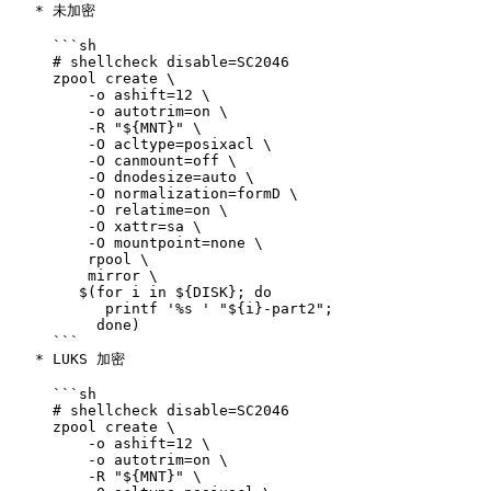
   * 未加密

     ```sh

     # shellcheck disable=SC2046

     zpool create \

         -o ashift=12 \

         -o autotrim=on \

         -R "${MNT}" \

         -O acltype=posixacl \

         -O canmount=off \

         -O dnodesize=auto \

         -O normalization=formD \

         -O relatime=on \

         -O xattr=sa \

         -O mountpoint=none \

         rpool \

         mirror \

        $(for i in ${DISK}; do

           printf '%s ' "${i}-part2";

          done)

     ```

   * LUKS 加密

     ```sh

     # shellcheck disable=SC2046

     zpool create \

         -o ashift=12 \

         -o autotrim=on \

         -R "${MNT}" \
