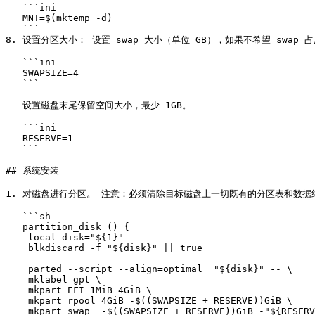
   ```ini

   MNT=$(mktemp -d)

   ```

8. 设置分区大小： 设置 swap 大小（单位 GB），如果不希望 swap 
   ```ini

   SWAPSIZE=4

   ```

   设置磁盘末尾保留空间大小，最少 1GB。

   ```ini

   RESERVE=1

   ```

## 系统安装

1. 对磁盘进行分区。 注意：必须清除目标磁盘上一切既有的分区表和数据结构
   ```sh

   partition_disk () {

    local disk="${1}"

    blkdiscard -f "${disk}" || true

    parted --script --align=optimal  "${disk}" -- \

    mklabel gpt \

    mkpart EFI 1MiB 4GiB \

    mkpart rpool 4GiB -$((SWAPSIZE + RESERVE))GiB \

    mkpart swap  -$((SWAPSIZE + RESERVE))GiB -"${RESERVE}"GiB \
