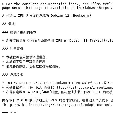
> For the complete documentation index, see [llms.txt](https://book.bsdcn.org/llms.txt). Markdown versions of documentation pages are available by appending `.md` to page URLs; this page is available as [Markdown](https://book.bsdcn.org/zfs/an-zhuang-zhi-yin/debian/debian-bookworm-12.md).

# 构建以 ZFS 为根文件系统的 Debian 12 (Bookworm)

## 概述

### 提供了更新的版本

* 新安装请参阅《[根文件系统使用 ZFS 的 Debian 13 Trixie](/zfs/an-zhuang-zhi-yin/debian/debian-trixie-13.md)》。本指南将归档，仅作为遵循本指南完成既有安装的参考。

### 注意事项

* 本教程将使用整块物理磁盘。
* 本教程不适用于双系统环境。
* 请先备份数据。现有数据都将被清除。

### 系统要求

* [64 位 Debian GNU/Linux Bookworm Live CD（带 GUI，例如 gnome ISO）](https://cdimage.debian.org/mirror/cdimage/release/current-live/amd64/iso-hybrid/)
* 强烈建议使用 [64-bit 内核](https://github.com/zfsonlinux/zfs/wiki/FAQ#32-bit-vs-64-bit-systems)。
* 在逻辑扇区为 4 KiB（“4Kn”磁盘）的磁盘上安装，仅在 UEFI 启动模式下可行。这并非 ZFS 特有。[GRUB 在 legacy（BIOS）启动模式下无法也不会支持 4K 扇区。](http://savannah.gnu.org/bugs/?46700)

内存小于 2 GiB 的计算机运行 ZFS 时会非常缓慢。在基础工作负载下，建议至少 4 GiB 内存，才能获得正常性能。如果你希望使用去重（deduplication），则需要[大量内存](http://wiki.freebsd.org/ZFSTuningGuide#Deduplication)。启用去重是不可逆的永久性更改，无法轻易恢复。

### 加密

本指南支持三种不同的加密方案：不加密、ZFS 原生加密、以及 LUKS。无论选择何种，都能完整使用所有的 ZFS 特性。

不加密自然不会对任何内容进行加密。在未加密的情况下，该方案自然具有最佳性能。

ZFS 原生加密会对根池中的数据以及大多数元数据进行加密。它不会加密数据集或快照的名称和属性。完全不会加密启动池，但启动池只有引导加载器、内核和 initrd（除非你在 `/etc/fstab` 中设置了密码，否则 initrd 中通常未包含敏感数据）。系统在控制台输入口令之前无法启动。性能表现良好。由于加密发生在 ZFS 内部，即使使用多块磁盘（mirror 或 raidz 拓扑），数据也只需要加密一次。

LUKS 会对几乎所有内容进行加密。唯一未加密的数据是引导加载器、内核和 initrd。系统在控制台输入口令之前无法启动。性能表现良好，但 LUKS 位于 ZFS 的底层，因此如果使用多块磁盘（mirror 或 raidz 拓扑），数据需要在每块磁盘上分别加密一次。

## 步骤 1：准备安装环境

1. 启动 Debian GNU/Linux Live CD。如果提示登录，请使用用户名 `user` 和密码 `live`。根据需要将系统连接到互联网（例如接入你的 WiFi 网络）。打开终端。
2. 配置并更新软件源：

   ```sh
   sudo vi /etc/apt/sources.list
   ```

   ```ini
   deb http://deb.debian.org/debian bookworm main contrib non-free-firmware
   ```

   ```sh
   sudo apt update
   ```
3. 可选：在 Live CD 环境中安装并启动 OpenSSH 服务器： 如果你有第二台设备，通过 SSH 访问目标系统会更方便：

   ```sh
   sudo apt install --yes openssh-server

   sudo systemctl restart ssh
   ```

   **提示：** 你可以使用 `ip addr show scope global | grep inet` 查找你的 IP 地址。然后在主机上使用 `ssh user@IP` 进行连接。
4. 禁用自动挂载： 如果磁盘之前被使用过（在相同偏移处存在分区），在未禁用的情况下，之前的文件系统（例如 ESP）可能会被自动挂载：

   ```
   gsettings set org.gnome.desktop.media-handling automount false
   ```
5. 切换为 root：

   ```sh
   sudo -i
   ```
6. 在 Live CD 环境中安装 ZFS：

   ```sh
   apt install --yes debootstrap gdisk zfsutils-linux
   ```

## 步骤 2：磁盘格式化

1. 使用磁盘名称设置变量：

   ```sh
   DISK=/dev/disk/by-id/scsi-SATA_disk1
   ```

   在使用 ZFS 时，应始终使用完整的别名 `/dev/disk/by-id/*`。直接使用设备节点 `/dev/sd*` 可能会导致偶发的导入失败，尤其是在拥有多个存储池的系统上。 **提示：**

   * `ls -la /dev/disk/by-id` 可列出这些别名。
   * 你是在虚拟机中进行操作吗？如果你的虚拟磁盘在 `/dev/disk/by-id` 中未被列出，且你在使用 KVM + virtio，可以使用 `/dev/vda`。同时，使用 `/dev/vda` 时，后续使用的分区名称也会有所不同。否则，请阅读“故障排除”章节。
   * 对于 mirror 或 raidz 拓扑，请使用 `DISK1`、`DISK2` 等。
   * 在选择 boot 存储池大小时，请考虑你将如何使用这些空间。单个内核和 initrd 可能会占用大约 100M。如果你有多个内核并且会创建快照，boot 存储池空间可能会变得紧张，尤其是在需要重新生成 initramfs 镜像时，每个镜像可能约为 85M。请根据你的需求合理规划 boot 存储池的大小。
2. 如果你正在复用磁盘，请按需进行清理： 确保 swap 分区未在使用中：

   ```sh
   swapoff --all
   ```

   如果该磁盘之前用于 MD 阵列：

   ```sh
   apt install --yes mdadm

   # 查看是否有一到多个 MD 阵列处于活动状态：
   cat /proc/mdstat
   # 如果有，则停止它们（根据需要替换 ``md0``）：
   mdadm --stop /dev/md0

   # 对于使用整个磁盘的阵列：
   mdadm --zero-superblock --force $DISK
   # 对于使用分区的阵列：
   mdadm --zero-superblock --force ${DISK}-part2
   `