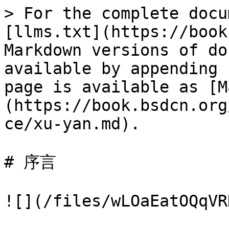
> For the complete docu
[llms.txt](https://book
Markdown versions of do
available by appending 
page is available as [M
(https://book.bsdcn.org
ce/xu-yan.md).

# 序言

![](/files/wLOaEatOQqVR