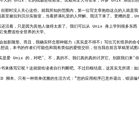
今天的 Unix：它的残骸还在那里。试着用全大写登录，许多 Unix 系统仍
，但那时没人关心这些。就我所知的范围内，第一位写文章抱怨这点的人就是我（
。我甚至被拉到贝尔实验室，当着挤满礼堂的人辩解。我活下来了。更糟的是，Uni
之所以还活着，只是因为其他人做得太差了。我们可以从 Unix 身上学到很多
它免费送给全世界的大学。

总会如影随形。而且，我确实怀念那种能力（其实是不得不）写出冗长怪异的命令
想说，本书的作者们可能也和我有类似的爱恨交织，但当我在前言草稿里试图表
是爱 Unix 的，对吧’。不，真的不。我们真的真的讨厌它。别跟我们来‘你
本书来痛骂它呢？这就留给读者自行判断吧。不过归根结底，这其实无所谓：如果
 SED 脚本。只有一种简单优雅的生活方式：“您的应用程序已意外退出，错误编号