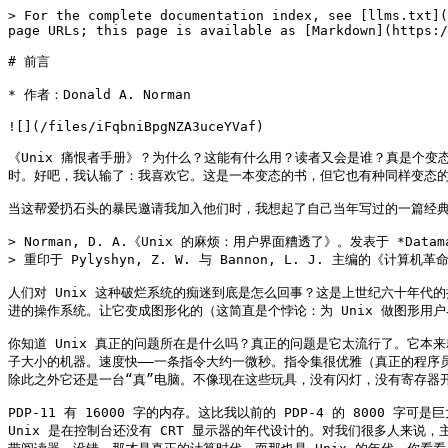
> For the complete documentation index, see [llms.txt](
page URLs; this page is available as [Markdown](https:/
# 前言

* 作者：Donald A. Norman

![](/files/iFqbniBpgNZA3uceYVaf)

《Unix 痛恨者手册》？为什么？这能有什么用？读者又会是谁？真是个变
时。好吧，我认输了：我喜欢它。这是一本变态的书，但它也有种同样变态的吸
当这帮爱扔石头的暴民邀请我加入他们时，我想起了自己当年写过的一篇经典
> Norman, D. A.《Unix 的麻烦：用户界面糟透了》。发表于 *Datamat
> 重印于 Pylyshyn, Z. W. 与 Bannon, L. J. 主编的《
人们对 Unix 这种破烂系统的痴迷到底是怎么回事？这是上世纪六十年
进的操作系统。让它变成图形化的（这简直是个悖论：为 Unix 做图形用户
你知道 Unix 真正的问题所在是什么吗？真正的问题是它太流行了。它本来
子大小的机器。速度快——一条指令大约一微秒。指令集很优雅（真正的程序员
除此之外它还是一台“真”电脑。不像现在这些玩具，没有闪灯，没有寄存器
PDP-11 有 16000 字的内存。这比我以前的 PDP-4 的 8000 
Unix 是在控制台还没有 CRT 显示器的年代设计的。对我们很多人来说