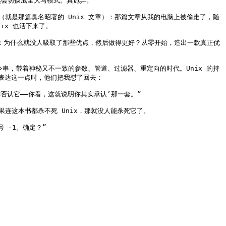
然会切换成全大写模式。真诡异。

就是那篇臭名昭著的 Unix 文章）：那篇文章从我的电脑上被偷走了，随
x 也活下来了。

东西：为什么就没人吸取了那些优点，然后做得更好？从零开始，造出一款真正优
串，带着神秘又不一致的参数、管道、过滤器、重定向的时代。Unix 的持
达这一点时，他们把我怼了回去：

否认它——你看，这就说明你其实承认’那一套。”

连这本书都杀不死 Unix，那就没人能杀死它了。

 -1。确定？”
