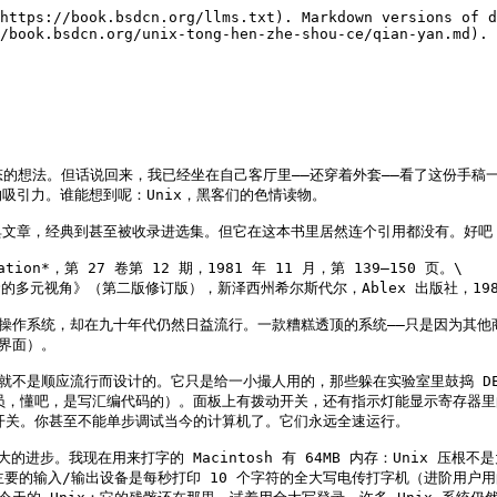
https://book.bsdcn.org/llms.txt). Markdown versions of d
/book.bsdcn.org/unix-tong-hen-zhe-shou-ce/qian-yan.md).

态的想法。但话说回来，我已经坐在自己客厅里——还穿着外套——看了这份手
引力。谁能想到呢：Unix，黑客们的色情读物。

文章，经典到甚至被收录进选集。但它在这本书里居然连个引用都没有。好吧，
ion*，第 27 卷第 12 期，1981 年 11 月，第 139–150 页。\

计算机革命的多元视角》（第二版修订版），新泽西州希尔斯代尔，Ablex 出版社，198
代的操作系统，却在九十年代仍然日益流行。一款糟糕透顶的系统——只是因为其
界面）。

就不是顺应流行而设计的。它只是给一小撮人用的，那些躲在实验室里鼓捣 DEC
，懂吧，是写汇编代码的）。面板上有拨动开关，还有指示灯能显示寄存器里的内容
开关。你甚至不能单步调试当今的计算机了。它们永远全速运行。

字可是巨大的进步。我现在用来打字的 Macintosh 有 64MB 内存：Unix
，主要的输入/输出设备是每秒打印 10 个字符的全大写电传打字机（进阶用户