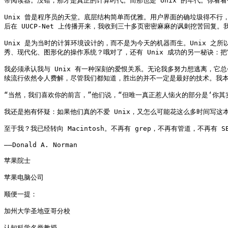
带阅读器。没错，那才是真正的计算时代。而那也是 Unix 的年代。你看看
Unix 曾是程序员的天堂。底层结构简单而优雅。用户界面的确垃圾得不行
后在 UUCP-Net 上传播开来，我收到三十多页密密麻麻的讽刺挖苦回复
Unix 是为当时的计算环境设计的，而不是为今天的机器而生。Unix 
秀、现代化、图形化的操作系统？哦对了，还有 Unix 成功的另一秘诀：把
我必须承认我与 Unix 有一种深刻的爱恨关系。无论我多努力想逃离，它
续流行依然令人费解，尽管我们都知道，胜出的并不一定是最好的技术。我本
“当然，我们喜欢你的前言，”他们说，“但唯一真正惹人恼火的部分是‘你其实
我还是抱有怀疑：如果他们真的不爱 Unix，又怎么可能花这么多时间写这
至于我？我已经转向 Macintosh。不再有 grep，不再有管道，不再有
——Donald A. Norman

苹果院士

苹果电脑公司

顺便一提：

加州大学圣地亚哥分校

认知科学名誉教授
