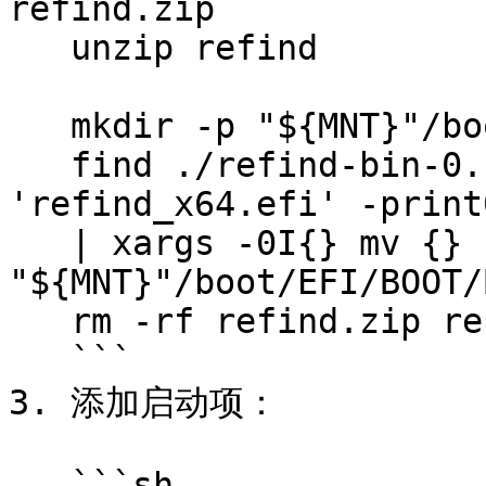
refind.zip

   unzip refind

   mkdir -p "${MNT}"/boot/EFI/BOOT

   find ./refind-bin-0.14.0.2/ -name 
'refind_x64.efi' -print0
   | xargs -0I{} mv {} 
"${MNT}"/boot/EFI/BOOT/
   rm -rf refind.zip refind-bin-0.14.0.2

   ```

3. 添加启动项：

   ```sh
