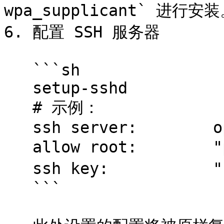
wpa_supplicant` 进行安装
6. 配置 SSH 服务器

   ```sh

   setup-sshd

   # 示例：

   ssh server:        openssh

   allow root:        "prohibit-password" 或 "yes"

   ssh key:           "none" 或 "<公钥>"

   ```
