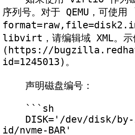
序列号。对于 QEMU，可使用 `-
format=raw,file=disk2.
libvirt，请编辑域 XML。
(https://bugzilla.redha
id=1245013)。

    声明磁盘编号：

    ```sh

    DISK='/dev/disk/by-id/ata-FOO /dev/disk/by-
id/nvme-BAR'
