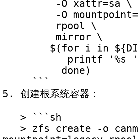
         -O xattr=sa \

         -O mountpoint=none \

         rpool \

         mirror \

        $(for i in ${DISK}; do

           printf '%s ' "${i}-part2";

          done)

     ```

5. 创建根系统容器：

   > ```sh

   > zfs create -o canmount=noauto -o 