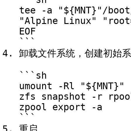
   tee -a "${MNT}"/boot/refind-linux.conf <<EOF

   "Alpine Linux" "root=ZFS=rpool/root"

   EOF

   ```

4. 卸载文件系统，创建初始系
   ```sh

   umount -Rl "${MNT}"

   zfs snapshot -r rpool@initial-installation

   zpool export -a

   ```

5. 重启
