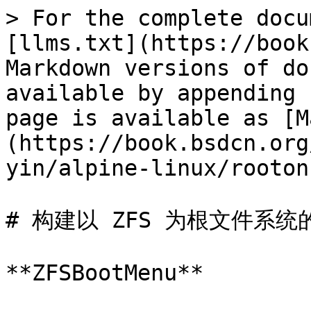
> For the complete docu
[llms.txt](https://book
Markdown versions of do
available by appending 
page is available as [M
(https://book.bsdcn.org
yin/alpine-linux/rooton
# 构建以 ZFS 为根文件系统的 A
**ZFSBootMenu**
