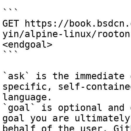
```

GET https://book.bsdcn.
yin/alpine-linux/rooton
<endgoal>

```

`ask` is the immediate 
specific, self-containe
language.

`goal` is optional and 
goal you are ultimately
behalf of the user. Git