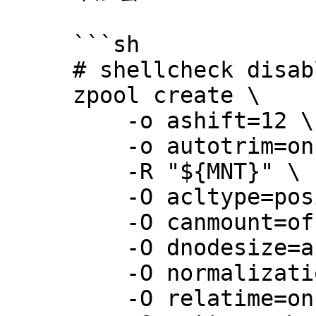
     ```sh

     # shellcheck disable=SC2046

     zpool create \

         -o ashift=12 \

         -o autotrim=on \

         -R "${MNT}" \

         -O acltype=posixacl \

         -O canmount=off \

         -O dnodesize=auto \

         -O normalization=formD \

         -O relatime=on \
