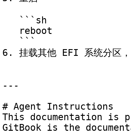
   ```sh

   reboot

   ```

6. 挂载其他 EFI 系统分
---

# Agent Instructions

This documentation is p
GitBook is the document