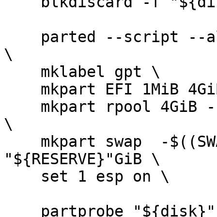
    blkdiscard -f "${disk}" || true

    parted --script --align=optimal  "${disk}" -- 
\

    mklabel gpt \

    mkpart EFI 1MiB 4GiB \

    mkpart rpool 4GiB -$((SWAPSIZE + RESERVE))GiB 
\

    mkpart swap  -$((SWAPSIZE + RESERVE))GiB -
"${RESERVE}"GiB \

    set 1 esp on \

    partprobe "${disk}"
