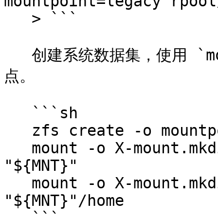
mountpoint=legacy rpool
   > ```

   创建系统数据集，使用 `mountpoint=legacy` 管理挂载
点。

   ```sh

   zfs create -o mountpoint=legacy rpool/home

   mount -o X-mount.mkdir -t zfs rpool/root 
"${MNT}"

   mount -o X-mount.mkdir -t zfs rpool/home 
"${MNT}"/home
