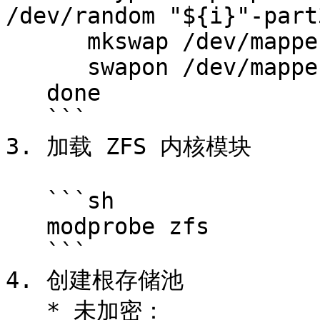
/dev/random "${i}"-part
      mkswap /dev/mapper/"${i##*/}"-part3

      swapon /dev/mapper/"${i##*/}"-part3

   done

   ```

3. 加载 ZFS 内核模块

   ```sh

   modprobe zfs

   ```

4. 创建根存储池

   * 未加密：
