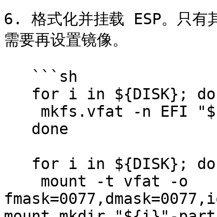
   ```

6. 格式化并挂载 ESP。只有
需要再设置镜像。

   ```sh

   for i in ${DISK}; do

    mkfs.vfat -n EFI "${i}"-part1

   done

   for i in ${DISK}; do

    mount -t vfat -o 
fmask=0077,dmask=0077,i
mount.mkdir "${i}"-part