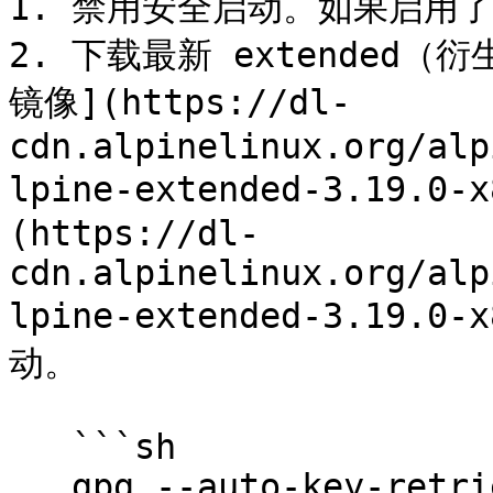
1. 禁用安全启动。如果启用了
2. 下载最新 extended（衍生版
镜像](https://dl-
cdn.alpinelinux.org/alp
lpine-extended-3.19.0
(https://dl-
cdn.alpinelinux.org/alp
lpine-extended-3.19.
动。

   ```sh

   gpg --auto-key-retrieve --keyserver 