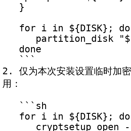
   }

   for i in ${DISK}; do

      partition_disk "${i}"

   done

   ```

2. 仅为本次安装设置临时加密
用：

   ```sh

   for i in ${DISK}; do

      cryptsetup open --type plain --key-file 