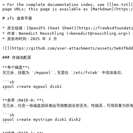
> For the complete documentation index, see [llms.txt](https://book.bsdcn.org/llms.txt). Markdown versions of documentation pages are available by appending `.md` to page URLs; this page is available as [Markdown](https://book.bsdcn.org/wenzhang/zfs.md).

# zfs 速查手册

* 原文链接：[OpenZFS Cheat Sheet](https://freebsdfoundation.org/blog/openzfs-cheat-sheet/)
* 作者：Benedict Reuschling (<benedict@reuschling.org>)
* 原发布时间：2025 年 3 月

![](https://github.com/user-attachments/assets/5e63f6dd-1e88-40d8-af30-dbfc9f83c56d)

### 存储池配置

**单个磁盘**\
无冗余，挂载为 `/mypool`，无需在 `/etc/fstab` 中添加条目。

```sh
zpool create mypool disk1
```

**条带（RAID-0）**\
无冗余，任意一块磁盘损坏都会导致数据全部丢失。性能高，可用容量为所有磁盘总和。

```sh
zpool create mystripe disk1 disk2
```

**镜像（RAID-1）**\
可承受一块磁盘损坏，VDEV 在 `zpool status` 输出中显示为 `mirror-0`，可并行读取所有磁盘，写入速度较慢，总容量低于 RAID-0。

```sh
zpool create mymirror mirror disk1 disk2
```

**单奇偶校验（RAID-Z1）**\
至少需要 3 块磁盘，可承受 1 块磁盘损坏，奇偶校验信息分布在所有磁盘上，读写速度较快，性能相当，容量约为 66%。在 `zpool status` 输出中显示为 `raidz1-0` VDEV。

```sh
zpool create paritypool raidz disk1 disk2 disk3
```

**双奇偶校验（RAID-Z2）**\
每个 VDEV 可承受 2 块磁盘损坏，比 RAID-Z1 慢，至少需要 4 块磁盘，可用容量约为 50%。

```sh
zpool create myraidz2 raidz2 disk1 disk2 disk3 disk4
```

**RAID10**\
至少需要 4 块磁盘，每个 VDEV 可承受 1 块磁盘损坏，读速快，写速为单个磁盘的一半，容量为 50%。是冗余性、容量和性能的良好折中方案。

```sh
zpool create myr10 mirror disk1 disk2 mirror disk3 disk4
```

**三奇偶校验（RAID-Z3）**\
比 RAID-Z2 稍慢，每个 VDEV 可承受 3 块磁盘损坏，至少需要 5 块磁盘，可用容量约为 40%。

```sh
zpool create myz3 raidz3 disk1 disk2 disk3 disk4 disk5
```

### 显示存储池状态

**显示存储池状态**【包括磁盘配置、错误信息、适用的更新、上次 scrub 时间（若有）】

```sh
zpool status
```

**显示存储池容量、已用空间和可用空间**

```sh
zpool list
```

**显示存储池 I/O 统计信息**

```sh
zpool iostat
```

选项：

* `-v` 显示各个设备
* `-w` 显示 I/O 延迟
* `-r` 显示请求大小直方图
* `-l` 显示等待时间统计
* `-q` 显示队列统计

**显示存储池的管理命令历史**

```sh
zpool history
```

选项：

* `-l` 详细格式
* `-i` 仅显示事务组等事件

**获取存储池属性及其值，并可使用 `zpool set` 修改默认值**

```sh
zpool get
```

### 特殊 VDEV

#### **二级 ARC（L2ARC）**

当数据不再适合存储在 ZFS 主内存缓存（ARC：自适应替换缓存）时，L2ARC 充当快速读取缓存。读取请求将由 L2ARC 处理，需使用高速存储设备（如闪存）才能获得显著效果。使用 `cache` 关键字将设备添加到存储池。

```sh
zpool add mypool cache /dev/nda0
```

#### **ZFS 意图日志（ZFS intent log, ZIL）**

将同步写入转换为异步写入（不影响读取），使应用程序能更快确认数据已写入，类似于数据库事务日志。当写入完成并存储到底层存储介质后，ZIL 将被清除。ZIL 需要快速存储设备，但无需大容量。使用关键字 `log` 将设备添加到存储池。

```sh
zpool add mypool log /dev/nda1
```

#### **备用盘（Spare）**

备用盘在替换故障磁盘之前不会参与 I/O 操作，可以由手动操作或外部故障管理软件触发替换。使用关键字 `spare` 添加备用盘。

```sh
zpool add mypool spare /dev/nda2
```

***

### **存储池扩展**

#### **将单磁盘存储池转换为 RAID1**

为单磁盘存储池设备 `/dev/nda0` 添加镜像磁盘 `/dev/nda1`：

```sh
zpool attach mypool mirror /dev/nda0 /dev/nda1
```

#### **替换故障磁盘**

将存储池中的故障磁盘 `/dev/nda2` 替换为设备 `/dev/nda3`：

```sh
zpool replace mypool /dev/nda2 /dev/nda3
```

***

### **存储池导入/导出**

#### **导出存储池**

完成 I/O 操作后，从文件系统层次结构中卸载存储池。可在其他系统上导入以恢复存储池状态。

```sh
zpool export mypool
```

#### **导入存储池**

将存储池导入当前系统。

* **扫描 ZFS 存储池标识**

  ```sh
  zpool import
  ```
* **通过 ID 或名称导入存储池**

  ```sh
  zpool import mypool
  ```
* **重命名存储池**

  ```sh
  zpool import oldname newname
  ```
* **在不同路径下挂载已导入的存储池（防止覆盖现有存储池）**

  ```sh
  zpool import -R /media mypool
  ```
* **以只读模式导入存储池**

  ```sh
  zpool import -o readonly mypool
  ```
* **尝试恢复最近销毁的存储池**

  ```sh
  zpool import -D mypool
  ```

***

### **ZFS 数据集**

数据集位于存储池之上，并占用其空间。访问方式如下：`mypool/data`。每个存储池创建时，都会默认生成一个与其同名的顶级数据集。例如，执行以下命令：

```sh
zpool create test disk1
```

将创建一个名为 `test