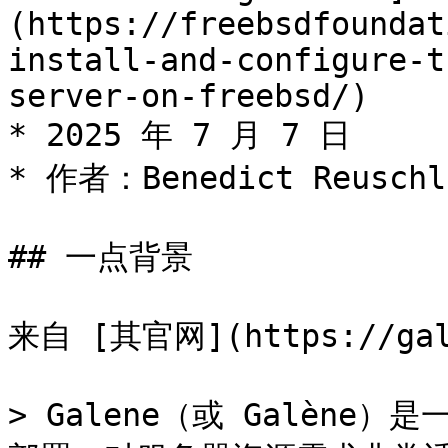
(https://freebsdfoundat
install-and-configure-t
server-on-freebsd/)

* 2025 年 7 月 7 日

* 作者：Benedict Reuschli
## 一点背景

来自 [其官网](https://gale
> Galene（或 Galène