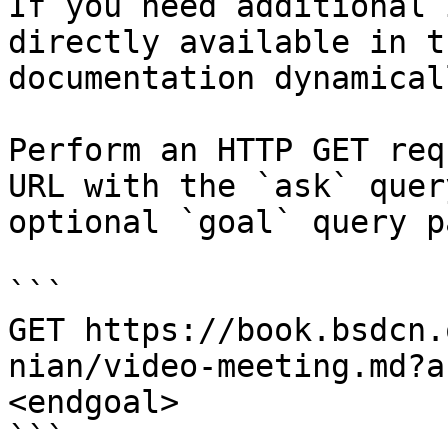
If you need additional 
directly available in t
documentation dynamical
Perform an HTTP GET req
URL with the `ask` quer
optional `goal` query p
```

GET https://book.bsdcn.
nian/video-meeting.md?a
<endgoal>

```
