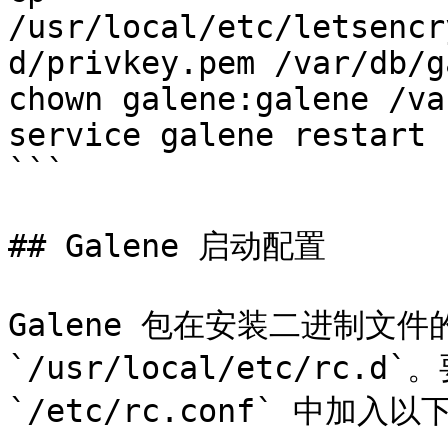
/usr/local/etc/letsencr
d/privkey.pem /var/db/g
chown galene:galene /va
service galene restart

```

## Galene 启动配置

Galene 包在安装二进制文
`/usr/local/etc/rc.d
`/etc/rc.conf` 中加入以