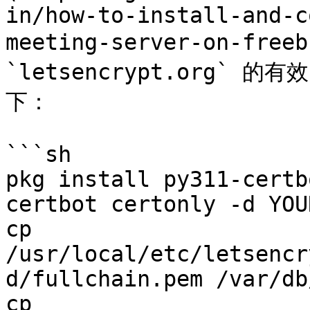
in/how-to-install-and-c
meeting-server-on-fr
`letsencrypt.org` 
下：

```sh

pkg install py311-certbo
certbot certonly -d YOU
cp 
/usr/local/etc/letsencr
d/fullchain.pem /var/db
cp 