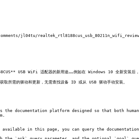
/comments/jl04tu/realtek_rtl8188cus_usb_80211n_wifi_r
88CUS** USB WiFi 适配器的新用途……例如在 Windows 10 全新安
 获取所需的驱动和更新，无需查找设备 ID 或从 USB 驱动手动安装。

s the documentation platform designed so that both human
m.

 available in this page, you can query the documentation
h the `ask` query parameter, and the optional `goal` que