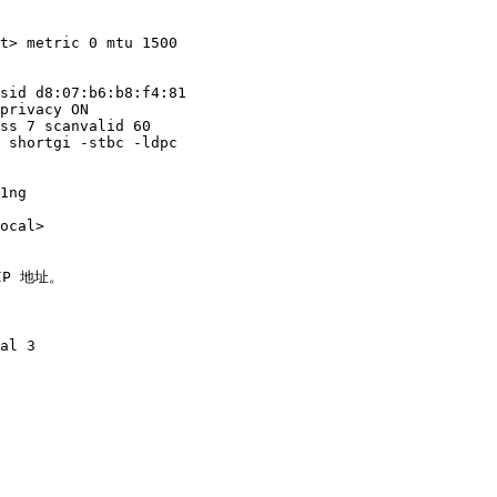
t> metric 0 mtu 1500

P 地址。

al 3
