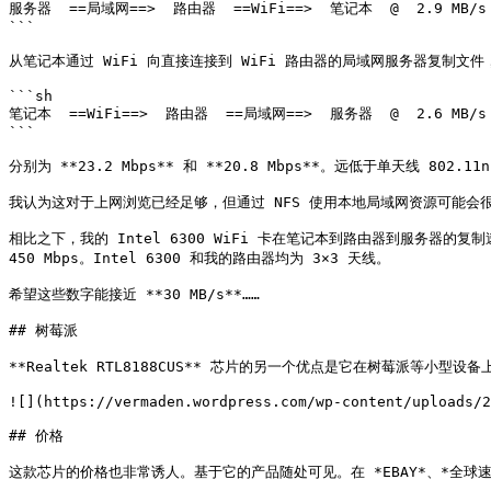
服务器  ==局域网==>  路由器  ==WiFi==>  笔记本  @  2.9 MB/s

```

从笔记本通过 WiFi 向直接连接到 WiFi 路由器的局域网服务器复制文件，速度
```sh

笔记本  ==WiFi==>  路由器  ==局域网==>  服务器  @  2.6 MB/s

```

分别为 **23.2 Mbps** 和 **20.8 Mbps**。远低于单天线 802.1
我认为这对于上网浏览已经足够，但通过 NFS 使用本地局域网资源可能会很
相比之下，我的 Intel 6300 WiFi 卡在笔记本到路由器到服务器的复制速度为
450 Mbps。Intel 6300 和我的路由器均为 3×3 天线。

希望这些数字能接近 **30 MB/s**……

## 树莓派

**Realtek RTL8188CUS** 芯片的另一个优点是它在树莓派等小型
![](https://vermaden.wordpress.com/wp-content/uploads/2
## 价格

这款芯片的价格也非常诱人。基于它的产品随处可见。在 *EBAY*、*全球速卖