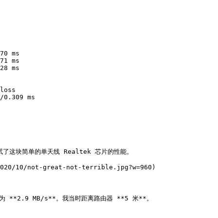
70 ms

71 ms

28 ms

loss

/0.309 ms

试了这块简单的单天线 Realtek 芯片的性能。

020/10/not-great-not-terrible.jpg?w=960)

2.9 MB/s**。我当时距离路由器 **5 米**。
