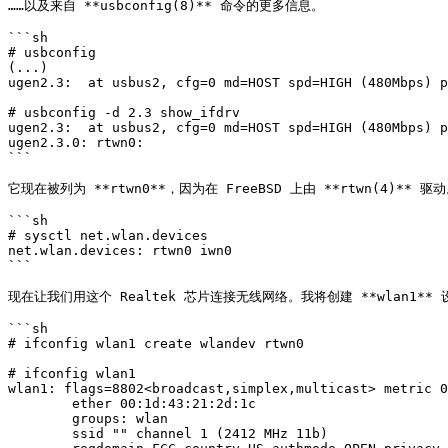
……以及来自 **usbconfig(8)** 命令的更多信息。

```sh

# usbconfig

(...)

ugen2.3:  at usbus2, cfg=0 md=HOST spd=HIGH (480Mbps) p
# usbconfig -d 2.3 show_ifdrv

ugen2.3:  at usbus2, cfg=0 md=HOST spd=HIGH (480Mbps) p
ugen2.3.0: rtwn0:

```

它现在被列为 **rtwn0**，因为在 FreeBSD 上由 **rtwn(4)** 驱动
```sh

# sysctl net.wlan.devices

net.wlan.devices: rtwn0 iwn0

```

现在让我们用这个 Realtek 芯片连接无线网络。我将创建 **wlan1** 设备
```sh

# ifconfig wlan1 create wlandev rtwn0

# ifconfig wlan1

wlan1: flags=8802<broadcast,simplex,multicast> metric 0
        ether 00:1d:43:21:2d:1c

        groups: wlan

        ssid "" channel 1 (2412 MHz 11b)
