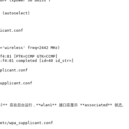
icant.conf

='wireless' freq=2442 MHz)

f4:81 [PTK=CCMP GTK=CCMP]

:f4:81 completed [id=40 id_str=]

plicant.conf

upplicant.conf

** 应在后台运行，**wlan1** 接口应显示 **associated** 状态。

etc/wpa_supplicant.conf
