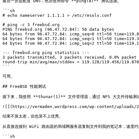
最后一步是配置 DNS，然后使用命令 **ping(8)** 测试连接。

```sh

# echo nameserver 1.1.1.1 > /etc/resolv.conf

# ping -c 3 freebsd.org

PING freebsd.org (96.47.72.84): 56 data bytes

64 bytes from 96.47.72.84: icmp_seq=0 ttl=50 time=119.8
64 bytes from 96.47.72.84: icmp_seq=1 ttl=50 time=119.3
64 bytes from 96.47.72.84: icmp_seq=2 ttl=50 time=119.1
--- freebsd.org ping statistics ---

3 packets transmitted, 3 packets received, 0.0% packet 
round-trip min/avg/max/stddev = 119.128/119.456/119.870
```

可用。

## FreeBSD 性能测试

接下来，我使用 **thunar(1)** 文件管理器，通过 NFS 大文件传输测
![](https://vermaden.wordpress.com/wp-content/uploads/2
结果不算太差，但也算不上优秀。

从直接连接到 WiFi 路由器的局域网服务器复制文件到我的笔记本，速度约为 **
```sh
