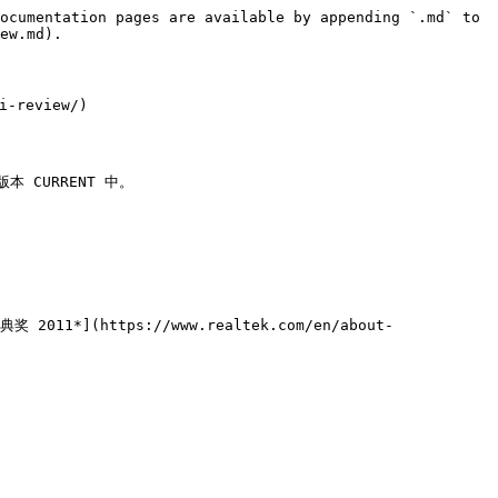
ocumentation pages are available by appending `.md` to 
ew.md).

-review/)

CURRENT 中。

2011*](https://www.realtek.com/en/about-