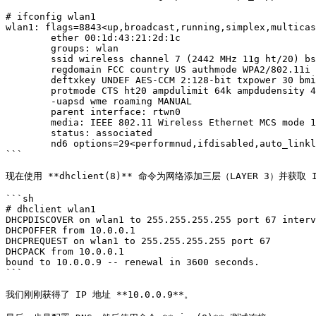
# ifconfig wlan1

wlan1: flags=8843<up,broadcast,running,simplex,multicas
        ether 00:1d:43:21:2d:1c

        groups: wlan

        ssid wireless channel 7 (2442 MHz 11g ht/20) bssid d8:07:b6:b8:f4:81

        regdomain FCC country US authmode WPA2/802.11i privacy ON

        deftxkey UNDEF AES-CCM 2:128-bit txpower 30 bmiss 7 scanvalid 60

        protmode CTS ht20 ampdulimit 64k ampdudensity 4 shortgi -stbc -ldpc

        -uapsd wme roaming MANUAL

        parent interface: rtwn0

        media: IEEE 802.11 Wireless Ethernet MCS mode 11ng

        status: associated

        nd6 options=29<performnud,ifdisabled,auto_linklocal>

```

现在使用 **dhclient(8)** 命令为网络添加三层（LAYER 3）并获取 I
```sh

# dhclient wlan1

DHCPDISCOVER on wlan1 to 255.255.255.255 port 67 interv
DHCPOFFER from 10.0.0.1

DHCPREQUEST on wlan1 to 255.255.255.255 port 67

DHCPACK from 10.0.0.1

bound to 10.0.0.9 -- renewal in 3600 seconds.

```

我们刚刚获得了 IP 地址 **10.0.0.9**。
