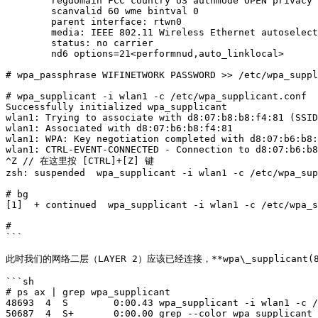
        regdomain FCC country US authmode OPEN privacy OFF txpower 30 bmiss 7

        scanvalid 60 wme bintval 0

        parent interface: rtwn0

        media: IEEE 802.11 Wireless Ethernet autoselect (autoselect)

        status: no carrier

        nd6 options=21<performnud,auto_linklocal>

# wpa_passphrase WIFINETWORK PASSWORD >> /etc/wpa_suppl
# wpa_supplicant -i wlan1 -c /etc/wpa_supplicant.conf

Successfully initialized wpa_supplicant

wlan1: Trying to associate with d8:07:b8:b8:f4:81 (SSID
wlan1: Associated with d8:07:b6:b8:f4:81

wlan1: WPA: Key negotiation completed with d8:07:b6:b8:
wlan1: CTRL-EVENT-CONNECTED - Connection to d8:07:b6:b8
^Z // 在这里按 [CTRL]+[Z] 键

zsh: suspended  wpa_supplicant -i wlan1 -c /etc/wpa_sup
# bg

[1]  + continued  wpa_supplicant -i wlan1 -c /etc/wpa_s
#

```

此时我们的网络二层（LAYER 2）应该已经连接，**wpa\_supplicant(8)
```sh

# ps ax | grep wpa_supplicant

48693  4  S        0:00.43 wpa_supplicant -i wlan1 -c /
50687  4  S+       0:00.00 grep --color wpa_supplicant
