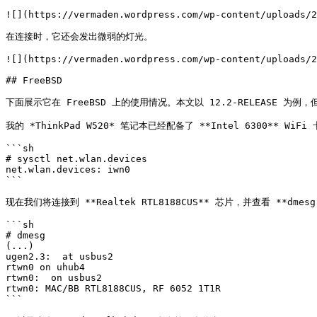
![](https://vermaden.wordpress.com/wp-content/uploads/2
在连接时，它还会发出微弱的灯光。

![](https://vermaden.wordpress.com/wp-content/uploads/2
## FreeBSD

下面展示它在 FreeBSD 上的使用情况。本文以 12.2-RELEASE 为例，但
我的 *ThinkPad W520* 笔记本已经配备了 **Intel 6300** WiFi
```sh

# sysctl net.wlan.devices

net.wlan.devices: iwn0

```

现在我们将连接到 **Realtek RTL8188CUS** 芯片，并查看 **dmesg
```sh

# dmesg

(...)

ugen2.3:  at usbus2

rtwn0 on uhub4

rtwn0:  on usbus2

rtwn0: MAC/BB RTL8188CUS, RF 6052 1T1R

```
