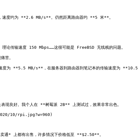
约为 **2.6 MB/s**。仍然距离路由器约 **5 米**。

1n 理论传输速度 150 Mbps……这很可能是 FreeBSD 无线栈的问题。

痛苦。

 **5.5 MB/s**，在服务器到路由器到笔记本的传输速度为 **10.5 MB/s
设备上表现良好。我个人在 **树莓派 2B** 上测试过，效果非常出色。

020/10/rpi.jpg?w=960)

通* 上都有出售，许多情况下价格低至 **$2.50**。
