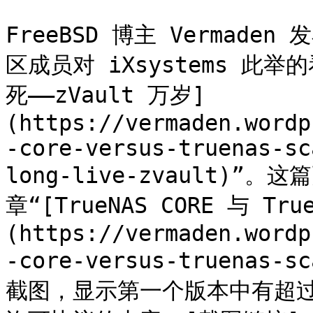
FreeBSD 博主 Vermade
区成员对 iXsystems 此举的
死——zVault 万岁]
(https://vermaden.wordp
-core-versus-truenas-sc
long-live-zvault)
章“[TrueNAS CORE 与 True
(https://vermaden.wordp
-core-versus-truena
截图，显示第一个版本中有超过 5