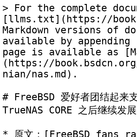
> For the complete docu
[llms.txt](https://book
Markdown versions of do
available by appending 
page is available as [M
(https://book.bsdcn.org
nian/nas.md).

# FreeBSD 爱好者团结起来
TrueNAS CORE 之后继续发展

* 原文：[FreeBSD fans ral