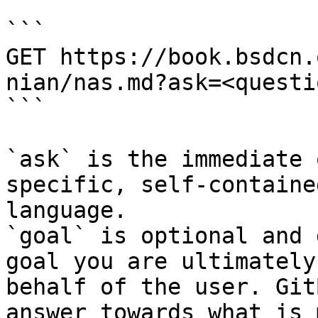
```

GET https://book.bsdcn.
nian/nas.md?ask=<questi
```

`ask` is the immediate 
specific, self-containe
language.

`goal` is optional and 
goal you are ultimately
behalf of the user. Git
answer towards what is 