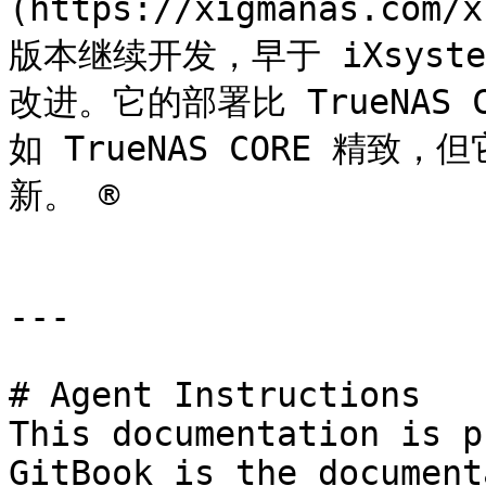
(https://xigmanas.com
版本继续开发，早于 iXsys
改进。它的部署比 TrueNAS
如 TrueNAS CORE 精
新。 ®

---

# Agent Instructions

This documentation is p
GitBook is the document