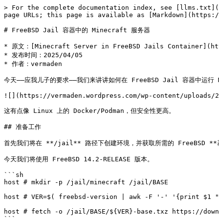
> For the complete documentation index, see [llms.txt](https://book.bsdcn.org/llms.txt). Markdown versions of documentation pages are available by appending `.md` to page URLs; this page is available as [Markdown](https://book.bsdcn.org/wenzhang/2025-nian/minecraft-server-freebsd-jails-container.md).

# FreeBSD Jail 容器中的 Minecraft 服务器

* 原文：[Minecraft Server in FreeBSD Jails Container](https://vermaden.wordpress.com/2025/04/05/minecraft-server-freebsd-jails-container/)
* 发布时间：2025/04/05
* 作者：𝚟𝚎𝚛𝚖𝚊𝚍𝚎𝚗

今天——应我儿子的要求——我们来讲讲如何在 FreeBSD Jail 容器中运行 Minecraft 服务器。

![](https://vermaden.wordpress.com/wp-content/uploads/2025/04/minecraft-logo.png)

这有点像 Linux 上的 Docker/Podman，但安全性更高。

## 准备工作

首先我们将在 **/jail** 路径下创建环境，并获取所需的 FreeBSD **基本系统** 版本。

今天我们将使用 FreeBSD 14.2-RELEASE 版本。

```sh
host # mkdir -p /jail/minecraft /jail/BASE

host # VER=$( freebsd-version | awk -F '-' '{print $1 "-" $2}' )

host # fetch -o /jail/BASE/${VER}-base.txz https://download.freebsd.org/releases/amd64/14.2-RELEASE/base.txz
```

接下来我们将创建专用的 Minecraft FreeBSD Jail，并为其填充独立的 **基本系统** 内容。

我们还会复制 **/var/run/dmesg.boot**，因为 Minecraft 服务器需要使用它。

```sh
host # tar -C /jail/minecraft --unlink -xvf /jail/BASE/14.2-RELEASE-base.txz

host # cp /var/run/dmesg.boot /jail/minecraft/var/run/
```

## 创建

现在我们将设置基础 FreeBSD Jail 配置。

这些配置将作为所有其他 Jail 的默认值，除非我们重新定义它们。

```ini
host # cat /etc/jail.conf
exec.start      = "/bin/sh /etc/rc";
exec.stop       = "/bin/sh /etc/rc.shutdown";
exec.consolelog = "/var/log/jail_console_${name}.log";
exec.clean;
mount.devfs;
```

现在配置我们的 Minecraft Jail。

我们将使用局域网接口 **em0** 和 IP 地址 **10.0.0.210**。

```ini
host # cat /etc/jail.conf.d/minecraft.conf
  minecraft {
  # 全局
    exec.start = "/bin/sh /etc/rc";
    exec.stop  = "/bin/sh /etc/rc.shutdown";
    exec.consolelog = "/var/log/jail_console_${name}.log";
    exec.clean;
    mount.devfs;
    host.hostname = ${name};
    path = /jail/${name};

  # 自定义
    ip4.addr = 10.0.0.210;
    interface = em0;
    allow.raw_sockets;
    allow.sysvipc;
    devfs_ruleset=210;
    allow.mount;
    enforce_statfs=1;
    allow.mount.devfs;
    allow.mount.procfs;
    allow.mount.fdescfs;
  }
```

下面你还会看到宿主机上的规则集 **/etc/devfs.rules**。

```sh
host # grep -A 4 minecraft /etc/devfs.rules
[minecraft=210]
add include $devfsrules_jail
add path 'fd*' unhide
```

现在我们可以启动我们的 Jail 了。

```sh
host # service jail onestart minecraft
Starting jails: minecraft.

host # jls
   JID  IP Address      Hostname                      Path
     1  10.0.0.210      minecraft                     /jail/minecraft
```

你也可以使用我提供的工具 [**jmore(8)**](https://github.com/vermaden/jmore)。

```sh
host # jmore
JAIL       JID  TYPE  VER     DIR              IFACE   IP(s)
----       ---  ----  ---     ---              -----   -----
classic    -    std   13.2-R  /jail/classic    em0     10.0.0.199
ctld-two   -    vnet  13.2-R  /jail/ctld-two   ${if}b  -
ctld       -    vnet  13.2-R  /jail/ctld       ${if}b  -
fbsdjail   -    std   13.1-R  /jail/fbsdjail   wlan0   10.0.0.43
iscsi      -    vnet  13.2-R  /jail/iscsi      ${if}b  -
minecraft  1    std   14.2-R  /jail/minecraft  em0     10.0.0.210
minio      -    std   14.0-R  /jail/minio      em0     10.0.0.133
nfsd       -    vnet  14.1-R  /jail/nfsd       ${if}b  -
other      -    std   14.1-R  /jail/other      em0     10.0.0.199
sambajail  - 