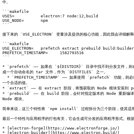
中。

```makefile

USES=           electron:7 node:12,build

USE_NODE=       npm

```

接下来的 `USE_ELECTRON` 变量涉及提供的核心功能，因此我会详细解释
```makefile

USE_ELECTRON=   prefetch extract prebuild build:builder

PREFETCH_TIMESTAMP=     1582793516

```

* `prefetch` —— 如果在 `${DISTDIR}` 目录中找不到分发文件，
成一个自动命名的 tar 文件，作为 `DISTFILES` 之一。

  * `PREFETCH_TIMESTAMP` —— 如果使用 `prefetch` 功能，则必须定义此变量。该变量是时间戳，会赋值给 tar 归档中的所有目录、文件和链接，以确保归档文件的可复现性。你可以使用命令 `date '+%s'` 获取
一个合适的值。

* `extract` —— 在 extract 阶段，将预获取的 Node 模块安装到
* `prebuild` —— 在 build 阶段，会针对指定版本的 Node
Node 模块。

简单来说，这三个特性将 `npm install` 过程拆分为三个阶段，使其适用
最后一个特性与应用程序的打包有关，它会生成可分发的应用程序形式。根据 [官方文档](ht
* [electron-forge](https://www.electronforge.io/)

* [electron-builder](https://www.electron.build/)
