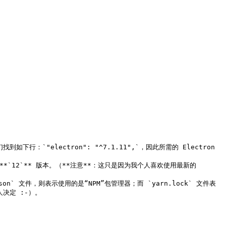
找到如下行：`"electron": "^7.1.11",`，因此所需的 Electron 
**`12`** 版本。（**注意**：这只是因为我个人喜欢使用最新的 
n` 文件，则表示使用的是“NPM”包管理器；而 `yarn.lock` 文件表
定 :-）。
