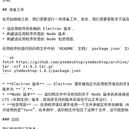
示例。

## 准备工作

在开始移植之前，我们需要进行一些准备工作。首先，我们需要获取关于该应
* 该应用程序所依赖的 Electron 版本，

* 构建该应用程序所需的 Node 版本，

* 构建该应用程序所需的 Node 包管理器。

应用程序的源代码归档文件中的 `README` 文档/ `package.jso
```sh

fetch https://github.com/ytmdesktop/ytmdesktop/archive/
tar -xzf v1.8.2.tar.gz

less ytmdesktop-1.8.2/package.json

```

* **Electron 版本** —— Electron 通常被指定为应用程序项目的开发依
版本为 **`7`**。

* **Node 版本** —— 该归档文件中没有找到关于 Node 版本的具
LTS（长期支持）版本，其他受支持的版本应该也可以正常运行。）

* **包管理器** —— 应用程序项目通常使用一个文件来锁定所有依赖项（Nod
示使用的是“Yarn”。在本例中，该归档文件包含了这两个文件，这可能意味
### 总结

我们将使用以下版本：
