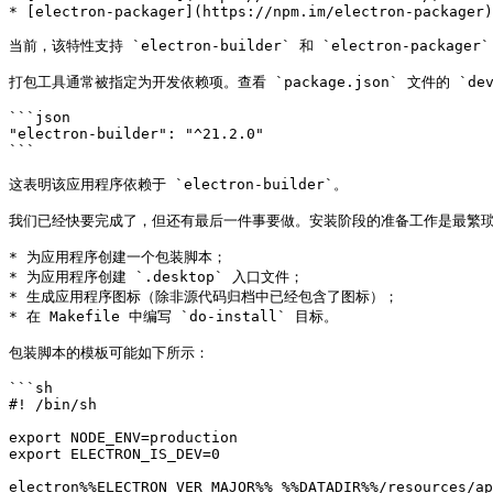
* [electron-packager](https://npm.im/electron-packager)

当前，该特性支持 `electron-builder` 和 `electron-packager`
打包工具通常被指定为开发依赖项。查看 `package.json` 文件的 `dev
```json

"electron-builder": "^21.2.0"

```

这表明该应用程序依赖于 `electron-builder`。

我们已经快要完成了，但还有最后一件事要做。安装阶段的准备工作是最繁琐
* 为应用程序创建一个包装脚本；

* 为应用程序创建 `.desktop` 入口文件；

* 生成应用程序图标（除非源代码归档中已经包含了图标）；

* 在 Makefile 中编写 `do-install` 目标。

包装脚本的模板可能如下所示：

```sh

#! /bin/sh

export NODE_ENV=production

export ELECTRON_IS_DEV=0

electron%%ELECTRON_VER_MAJOR%% %%DATADIR%%/resources/ap