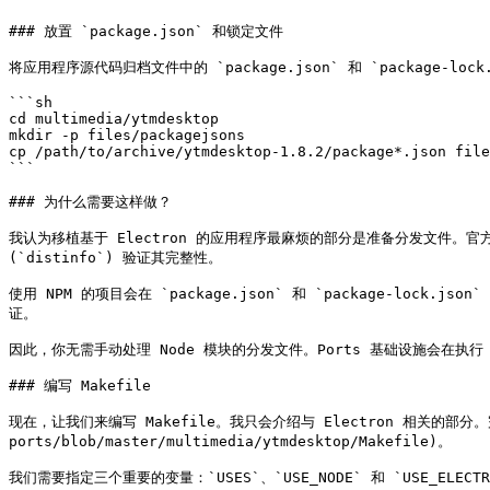
### 放置 `package.json` 和锁定文件

将应用程序源代码归档文件中的 `package.json` 和 `package-lock.j
```sh

cd multimedia/ytmdesktop

mkdir -p files/packagejsons

cp /path/to/archive/ytmdesktop-1.8.2/package*.json file
```

### 为什么需要这样做？

我认为移植基于 Electron 的应用程序最麻烦的部分是准备分发文件。官方
(`distinfo`) 验证其完整性。

使用 NPM 的项目会在 `package.json` 和 `package-lo
证。

因此，你无需手动处理 Node 模块的分发文件。Ports 基础设施会在执行 `m
### 编写 Makefile

现在，让我们来编写 Makefile。我只会介绍与 Electron 相关的部分。完整的 
ports/blob/master/multimedia/ytmdesktop/Makefile)。

我们需要指定三个重要的变量：`USES`、`USE_NODE` 和 `USE_ELE