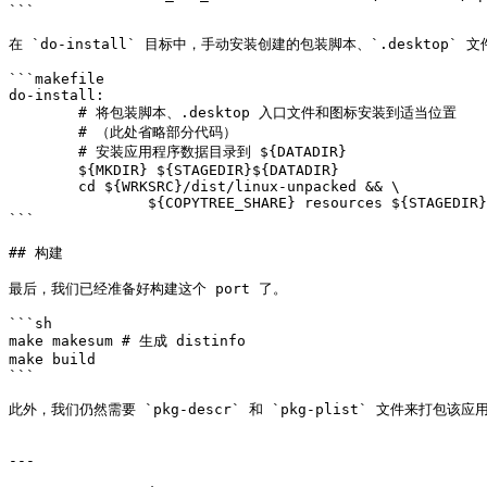
```

在 `do-install` 目标中，手动安装创建的包装脚本、`.desktop`
```makefile

do-install:

        # 将包装脚本、.desktop 入口文件和图标安装到适当位置

        # （此处省略部分代码）

        # 安装应用程序数据目录到 ${DATADIR}

        ${MKDIR} ${STAGEDIR}${DATADIR}

        cd ${WRKSRC}/dist/linux-unpacked && \

                ${COPYTREE_SHARE} resources ${STAGEDIR}${DATADIR}

```

## 构建

最后，我们已经准备好构建这个 port 了。

```sh

make makesum # 生成 distinfo

make build

```

此外，我们仍然需要 `pkg-descr` 和 `pkg-plist` 文件来打包
---
