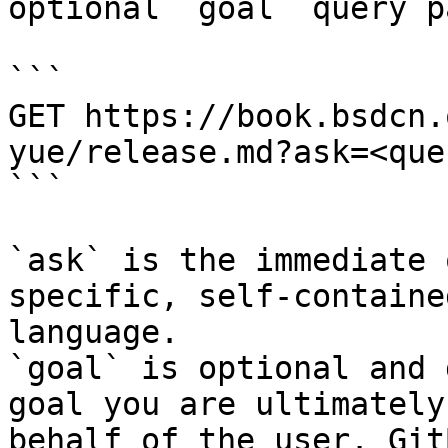
optional `goal` query p
```

GET https://book.bsdcn.
yue/release.md?ask=<que
```

`ask` is the immediate 
specific, self-containe
language.

`goal` is optional and 
goal you are ultimately
behalf of the user. Git