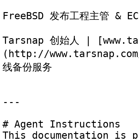
FreeBSD 发布工程主管 & E
Tarsnap 创始人 | [www.ta
(http://www.tarsnap
线备份服务

---

# Agent Instructions

This documentation is p