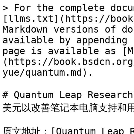
> For the complete docu
[llms.txt](https://book
Markdown versions of do
available by appending 
page is available as [M
(https://book.bsdcn.org
yue/quantum.md).

# Quantum Leap Resea
美元以改善笔记本电脑支持和用
原文地址：[Quantum Leap Re