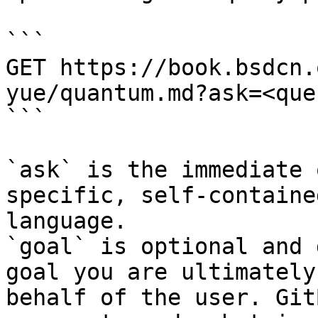
```

GET https://book.bsdcn.
yue/quantum.md?ask=<que
```

`ask` is the immediate 
specific, self-containe
language.

`goal` is optional and 
goal you are ultimately
behalf of the user. Git