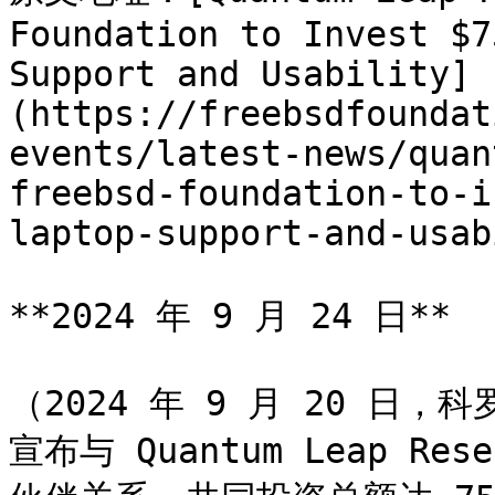
Foundation to Invest $7
Support and Usability]
(https://freebsdfoundat
events/latest-news/quan
freebsd-foundation-to-i
laptop-support-and-usab
**2024 年 9 月 24 日**

（2024 年 9 月 20 日，
宣布与 Quantum Leap 