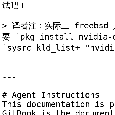
试吧！

> 译者注：实际上 freebsd
要 `pkg install nvidia
`sysrc kld_list+="nvid
---

# Agent Instructions

This documentation is p
GitBook is the document