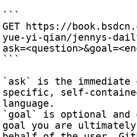
```

GET https://book.bsdcn.
yue-yi-qian/jennys-dail
ask=<question>&goal=<en
```

`ask` is the immediate 
specific, self-containe
language.

`goal` is optional and 
goal you are ultimately
behalf of the user. Git