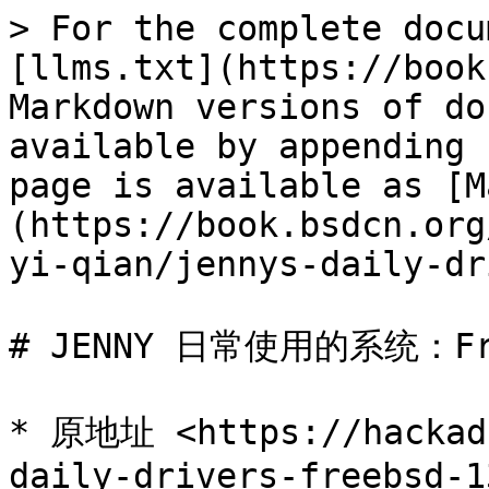
> For the complete docu
[llms.txt](https://book
Markdown versions of do
available by appending 
page is available as [M
(https://book.bsdcn.org
yi-qian/jennys-daily-dr
# JENNY 日常使用的系统：Free
* 原地址 <https://hackada
daily-drivers-freebsd-1