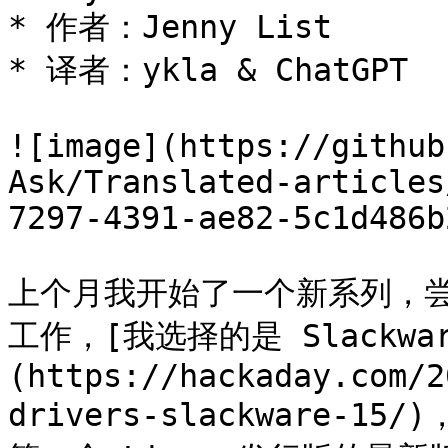
* 作者：Jenny List

* 译者：ykla & ChatGPT

![image](https://github
Ask/Translated-articles
7297-4391-ae82-5c1d486b
上个月我开始了一个新系列，
工作，[我选择的是 Slackwar
(https://hackaday.com/2
drivers-slackware-1