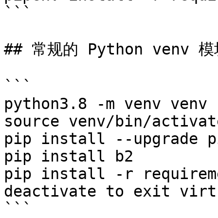
```

## 常规的 Python venv 
```

python3.8 -m venv venv

source venv/bin/activat
pip install --upgrade p
pip install b2

pip install -r requirem
deactivate to exit virt
```
