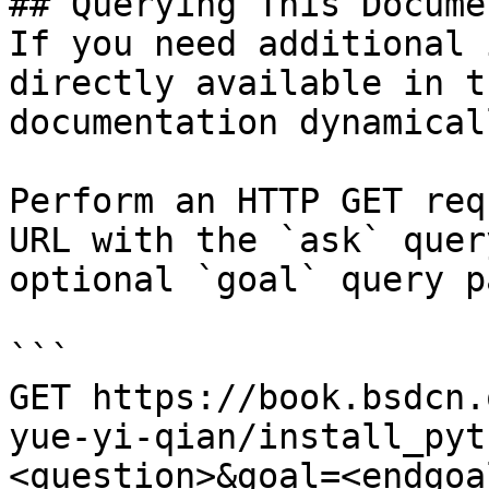
## Querying This Docume
If you need additional 
directly available in t
documentation dynamical
Perform an HTTP GET req
URL with the `ask` quer
optional `goal` query p
```

GET https://book.bsdcn.
yue-yi-qian/install_pyt
<question>&goal=<endgoal