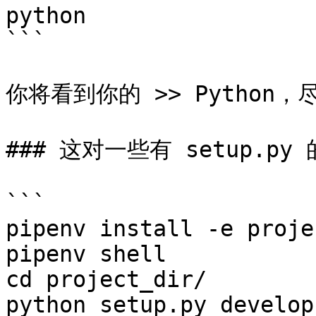
python

```

你将看到你的 >> Python，
### 这对一些有 setup.py
```

pipenv install -e proje
pipenv shell

cd project_dir/

python setup.py develop
