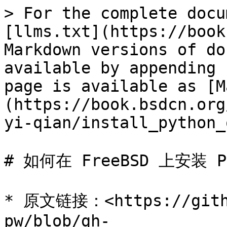
> For the complete docu
[llms.txt](https://book
Markdown versions of do
available by appending 
page is available as [M
(https://book.bsdcn.org
yi-qian/install_python_
# 如何在 FreeBSD 上安装 Py
* 原文链接：<https://githu
pw/blob/gh-