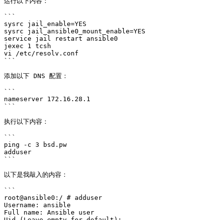
运行以下内容：

```

sysrc jail_enable=YES

sysrc jail_ansible0_mount_enable=YES

service jail restart ansible0

jexec 1 tcsh

vi /etc/resolv.conf

```

添加以下 DNS 配置：

```

nameserver 172.16.28.1

```

执行以下内容：

```

ping -c 3 bsd.pw

adduser

```

以下是我敲入的内容：

```

root@ansible0:/ # adduser

Username: ansible

Full name: Ansible user

Uid (Leave empty for default): 
