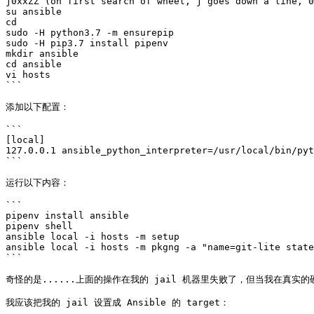
j0xxZZ (on first search of wheel, j goes down a line, 0
su ansible

cd

sudo -H python3.7 -m ensurepip

sudo -H pip3.7 install pipenv

mkdir ansible

cd ansible

vi hosts

```

添加以下配置：

```

[local]

127.0.0.1 ansible_python_interpreter=/usr/local/bin/pyt
```

运行以下内容：

```

pipenv install ansible

pipenv shell

ansible local -i hosts -m setup

ansible local -i hosts -m pkgng -a "name=git-lite state
```

奇怪的是......上面的操作在我的 jail 机器里失败了，但当我在真实的硬件
我应该把我的 jail 设置成 Ansible 的 target：
