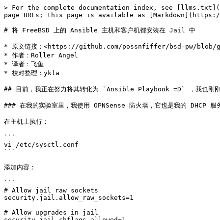
> For the complete documentation index, see [llms.txt](
page URLs; this page is available as [Markdown](https:/
# 将 FreeBSD 上的 Ansible 主机和客户机都安装在 Jail 中

* 原文链接：<https://github.com/possnfiffer/bsd-pw/blob/gh-
* 作者：Roller Angel

* 译者：飞鱼

* 校对整理：ykla

## 目前，我正在努力将其转化为 `Ansible Playbook =D` ，我也刚刚从
### 在我的实验室里，我使用 OPNSense 防火墙，它也是我的 DHCP 服务
在主机上执行：

```

vi /etc/sysctl.conf

```

添加内容：

```

# Allow jail raw sockets

security.jail.allow_raw_sockets=1

# Allow upgrades in jail

security.jail.chflags_allowed=1
