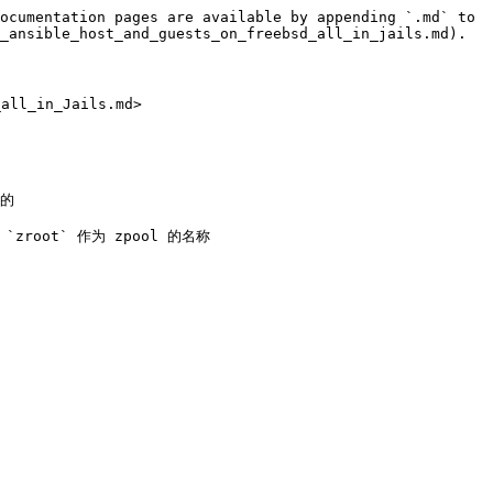
ocumentation pages are available by appending `.md` to 
_ansible_host_and_guests_on_freebsd_all_in_jails.md).

ll_in_Jails.md>

的

root` 作为 zpool 的名称
