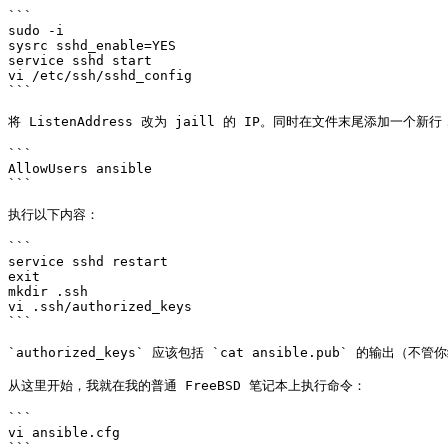
```

sudo -i

sysrc sshd_enable=YES

service sshd start

vi /etc/ssh/sshd_config

```

将 ListenAddress 改为 jaill 的 IP。同时在文件末尾添加一个新
```

AllowUsers ansible

```

执行以下内容：

```

service sshd restart

exit

mkdir .ssh

vi .ssh/authorized_keys

```

`authorized_keys` 应该包括 `cat ansible.pub` 的输
从这里开始，我就在我的普通 FreeBSD 笔记本上执行命令：

```

vi ansible.cfg

```
