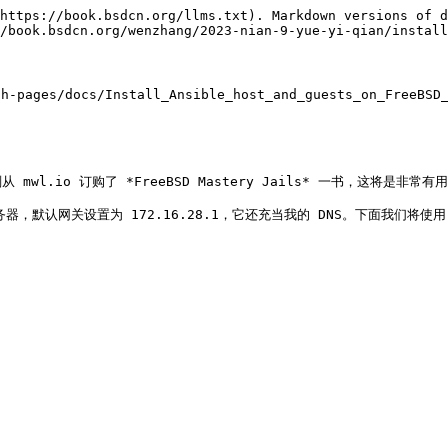
https://book.bsdcn.org/llms.txt). Markdown versions of d
/book.bsdcn.org/wenzhang/2023-nian-9-yue-yi-qian/install
pages/docs/Install_Ansible_host_and_guests_on_FreeBSD_a
 mwl.io 订购了 *FreeBSD Mastery Jails* 一书，这将是非常有用
器，默认网关设置为 172.16.28.1，它还充当我的 DNS。下面我们将使用 `z