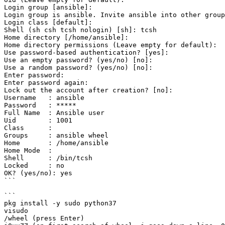
Login group [ansible]: 

Login group is ansible. Invite ansible into other group
Login class [default]: 

Shell (sh csh tcsh nologin) [sh]: tcsh

Home directory [/home/ansible]: 

Home directory permissions (Leave empty for default): 

Use password-based authentication? [yes]: 

Use an empty password? (yes/no) [no]: 

Use a random password? (yes/no) [no]: 

Enter password: 

Enter password again: 

Lock out the account after creation? [no]: 

Username   : ansible

Password   : *****

Full Name  : Ansible user

Uid        : 1001

Class      : 

Groups     : ansible wheel

Home       : /home/ansible

Home Mode  : 

Shell      : /bin/tcsh

Locked     : no

OK? (yes/no): yes

```

```

pkg install -y sudo python37

visudo

/wheel (press Enter)
