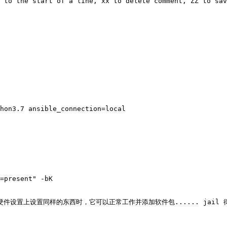
 to the start of a line, xx to delete comment, ZZ to sav
hon3.7 ansible_connection=local

=present" -bK

设置上设置同样的东西时，它可以正常工作并添加软件包...... jail 得到一个错