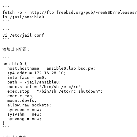
```

fetch -o - http://ftp.freebsd.org/pub/FreeBSD/releases/
ls /jail/ansible0

```

```

vi /etc/jail.conf

```

添加以下配置：

```

ansible0 {

  host.hostname = ansible0.lab.bsd.pw;

  ip4.addr = 172.16.28.10;

  interface = em0;

  path = /jail/ansible0;

  exec.start = "/bin/sh /etc/rc";

  exec.stop = "/bin/sh /etc/rc.shutdown";

  exec.clean;

  mount.devfs;

  allow.raw_sockets;

  sysvsem = new;

  sysvshm = new;

  sysvmsg = new;

}

```
