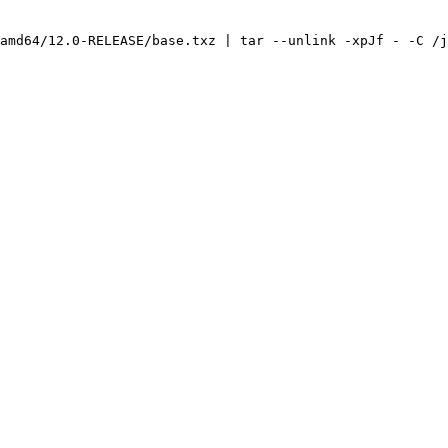
amd64/12.0-RELEASE/base.txz | tar --unlink -xpJf - -C /j