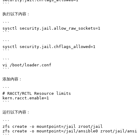
```

执行以下内容：

```

sysctl security.jail.allow_raw_sockets=1

```

```

sysctl security.jail.chflags_allowed=1

```

```

vi /boot/loader.conf

```

添加内容：

```

# RACCT/RCTL Resource limits

kern.racct.enable=1

```

运行以下内容：

```

zfs create -o mountpoint=/jail zroot/jail

zfs create -o mountpoint=/jail/ansible0 zroot/jail/ansi
```
