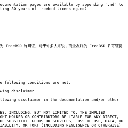
ocumentation pages are available by appending `.md` to 
ting-30-years-of-freebsd-licensing.md).

FreeBSD 许可证。对于许多人来说，商业友好的 FreeBSD 许可证提
e following conditions are met:

wing disclaimer.

llowing disclaimer in the documentation and/or other 
ES, INCLUDING, BUT NOT LIMITED TO, THE IMPLIED 
GHT HOLDER OR CONTRIBUTORS BE LIABLE FOR ANY DIRECT, 
OF SUBSTITUTE GOODS OR SERVICES; LOSS OF USE, DATA, OR 
IABILITY, OR TORT (INCLUDING NEGLIGENCE OR OTHERWISE) 