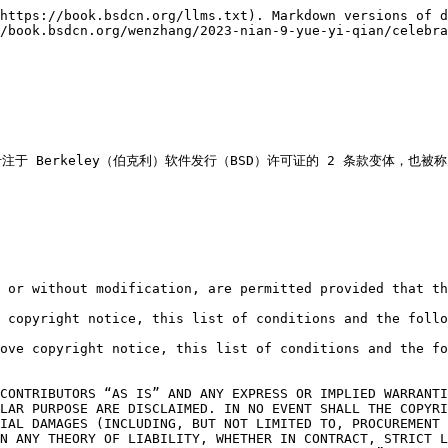
https://book.bsdcn.org/llms.txt). Markdown versions of d
/book.bsdcn.org/wenzhang/2023-nian-9-yue-yi-qian/celebra
erkeley（伯克利）软件发行（BSD）许可证的 2 条款变体，也被称为 
 or without modification, are permitted provided that th
 copyright notice, this list of conditions and the follo
ove copyright notice, this list of conditions and the fo
CONTRIBUTORS “AS IS” AND ANY EXPRESS OR IMPLIED WARRANTI
LAR PURPOSE ARE DISCLAIMED. IN NO EVENT SHALL THE COPYRI
IAL DAMAGES (INCLUDING, BUT NOT LIMITED TO, PROCUREMENT 
N ANY THEORY OF LIABILITY, WHETHER IN CONTRACT, STRICT L