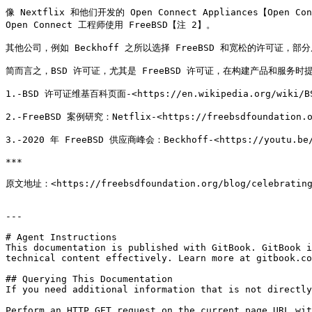
像 Nextflix 和他们开发的 Open Connect Appliances【Op
Open Connect 工程师使用 FreeBSD【注 2】。

其他公司，例如 Beckhoff 之所以选择 FreeBSD 和宽松的许可证，部
简而言之，BSD 许可证，尤其是 FreeBSD 许可证，在构建产品和服务时
1.-BSD 许可证维基百科页面-<https://en.wikipedia.org/wiki/BSD
2.-FreeBSD 案例研究：Netflix-<https://freebsdfoundation.or
3.-2020 年 FreeBSD 供应商峰会：Beckhoff-<https://youtu.be/8
***

原文地址：<https://freebsdfoundation.org/blog/celebrating-
---

# Agent Instructions

This documentation is published with GitBook. GitBook i
technical content effectively. Learn more at gitbook.co
## Querying This Documentation

If you need additional information that is not directly
Perform an HTTP GET request on the current page URL wit