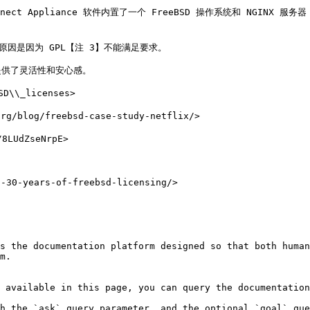
en Connect Appliance 软件内置了一个 FreeBSD 操作系统和 NG
分原因是因为 GPL【注 3】不能满足要求。

提供了灵活性和安心感。

\\_licenses>

g/blog/freebsd-case-study-netflix/>

LUdZseNrpE>

30-years-of-freebsd-licensing/>

s the documentation platform designed so that both human
m.

 available in this page, you can query the documentation
h the `ask` query parameter, and the optional `goal` que