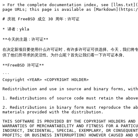
> For the complete documentation index, see [llms.txt](
page URLs; this page is available as [Markdown](https:/
# 庆祝 FreeBSD 成立 30 周年：许可证

* 译者：ykla

**今天的主题：许可证**

在决定新项目要使用什么许可证时，有许多许可证可供选择。今天，我们将专注于 B
供了他们所寻求的灵活性。为什么呢？首先让我们看一下许可证本身。

**FreeBSD 许可证**

```

Copyright <YEAR> <COPYRIGHT HOLDER>

Redistribution and use in source and binary forms, with
1. Redistributions of source code must retain the above
2. Redistributions in binary form must reproduce the ab
materials provided with the distribution.

THIS SOFTWARE IS PROVIDED BY THE COPYRIGHT HOLDERS AND 
WARRANTIES OF MERCHANTABILITY AND FITNESS FOR A PARTICU
INDIRECT, INCIDENTAL, SPECIAL, EXEMPLARY, OR CONSEQUENT
PROFITS; OR BUSINESS INTERRUPTION) HOWEVER CAUSED AND O