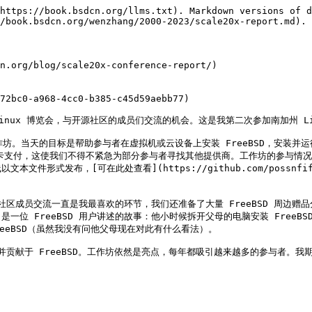
https://book.bsdcn.org/llms.txt). Markdown versions of d
/book.bsdcn.org/wenzhang/2000-2023/scale20x-report.md).

n.org/blog/scale20x-conference-report/)

72bc0-a968-4cc0-b385-c45d59aebb77)

inux 博览会，与开源社区的成员们交流的机会。这是我第二次参加南加州 L
D 工作坊。当天的目标是帮助参与者在虚拟机或云设备上安装 FreeBSD，安装并
支付，这使我们不得不紧急为部分参与者寻找其他提供商。工作坊的参与情况非常好，
件形式发布，[可在此处查看](https://github.com/possnfiffer
区成员交流一直是我最喜欢的环节，我们还准备了大量 FreeBSD 周边赠品分
FreeBSD 用户讲述的故事：他小时候拆开父母的电脑安装 FreeBSD，开
eeBSD（虽然我没有问他父母现在对此有什么看法）。

贡献于 FreeBSD。工作坊依然是亮点，每年都吸引越来越多的参与者。我期待第 