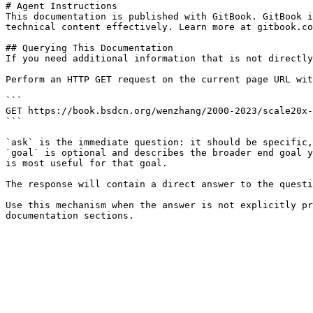
# Agent Instructions

This documentation is published with GitBook. GitBook i
technical content effectively. Learn more at gitbook.co
## Querying This Documentation

If you need additional information that is not directly
Perform an HTTP GET request on the current page URL wit
```

GET https://book.bsdcn.org/wenzhang/2000-2023/scale20x-
```

`ask` is the immediate question: it should be specific,
`goal` is optional and describes the broader end goal y
is most useful for that goal.

The response will contain a direct answer to the questi
Use this mechanism when the answer is not explicitly pr