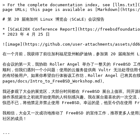
> For the complete documentation index, see [llms.txt](
page URLs; this page is available as [Markdown](https:/
# 第 20 届南加州 Linux 博览会（SCaLE）会议报告

* [SCaLE20X Conference Report](https://freebsdfoundatio
* 2023 年 4 月 25 日

![image](https://github.com/user-attachments/assets/dd6
在一个月前，我获得了前往加利福尼亚州帕萨迪纳，参加第 20 届南加州 L
在会议的第一天，我协助 Roller Angel 举办了一整天的 FreeBS
顺利，但我们遇到一个小问题：使用的云服务提供商 Vultr 无法处理信用卡
的有经验用户。如果你希望自行体验该工作坊，Roller Angel 已将其在线以文本文
pages/docs/Intro_to_FreeBSD_Workshop.md)。

我还参观了大会的展览区，大部分时间都在 FreeBSD 展台上值班。同开源社
操作系统诞生之初就开始使用的人特别感兴趣。我在展台最喜欢的一次交流，是一位 
惊恐不已，将他禁足并禁止使用 FreeBSD。幸运的是，他至今仍在使用 Fr
我相信，大会又一次成功地推动了 FreeBSD 的宣传工作，推荐更多人使用并
社区的成员！

---
