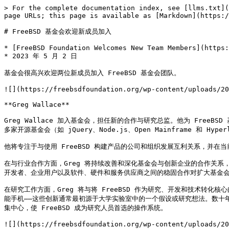
> For the complete documentation index, see [llms.txt](
page URLs; this page is available as [Markdown](https:/
# FreeBSD 基金会欢迎新成员加入

* [FreeBSD Foundation Welcomes New Team Members](https:
* 2023 年 5 月 2 日

基金会很高兴欢迎两位新成员加入 FreeBSD 基金会团队。

![](https://freebsdfoundation.org/wp-content/uploads/20
**Greg Wallace**

Greg Wallace 加入基金会，担任新的合作与研究总监。他为 Fre
多家开源基金会（如 jQuery、Node.js、Open Mainframe 和 Hype
他将专注于与使用 FreeBSD 构建产品的公司和组织发展互利关系，并在
在与行业合作方面，Greg 将持续改善和深化基金会与创新企业的合作关系，如 Junip
开发者、企业用户以及软件、硬件和服务供应商之间的稳固合作对扩大基金会的
在研究工作方面，Greg 将与将 FreeBSD 作为研究、开发和技术
能手机——这些创新通常最初源于大学实验室中的一个假设或研究想法。数十年
集中心，使 FreeBSD 成为研究人员首选的操作系统。

![](https://freebsdfoundation.org/wp-content/uploads/20