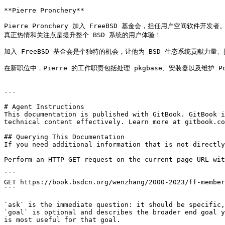
**Pierre Pronchery**

Pierre Pronchery 加入 FreeBSD 基金会，担任用户空间软件开发
真正热情和关注点是提升整个 BSD 系统的用户体验！

加入 FreeBSD 基金会是个独特的机会，让他为 BSD 生态系统贡献力量、
在新职位中，Pierre 的工作职责包括处理 pkgbase、安装器以及维护 P
---

# Agent Instructions

This documentation is published with GitBook. GitBook i
technical content effectively. Learn more at gitbook.co
## Querying This Documentation

If you need additional information that is not directly
Perform an HTTP GET request on the current page URL wit
```

GET https://book.bsdcn.org/wenzhang/2000-2023/ff-member
```

`ask` is the immediate question: it should be specific,
`goal` is optional and describes the broader end goal y
is most useful for that goal.
