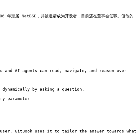
他于 2006 年定居 NetBSD，并被邀请成为开发者，目前还在董事会任职。但他的
s and AI agents can read, navigate, and reason over 
 dynamically by asking a question.

ry parameter:

user. GitBook uses it to tailor the answer towards what 