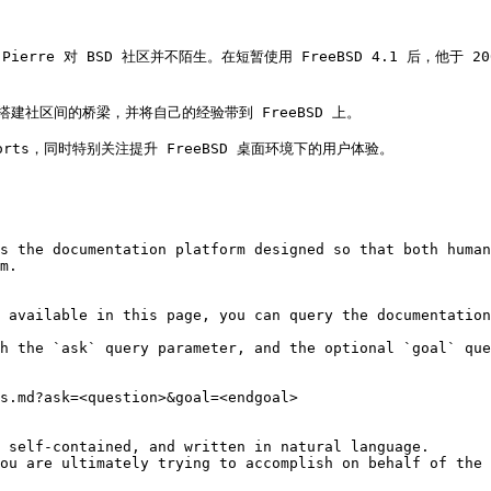
者。Pierre 对 BSD 社区并不陌生。在短暂使用 FreeBSD 4.1 后，
搭建社区间的桥梁，并将自己的经验带到 FreeBSD 上。

orts，同时特别关注提升 FreeBSD 桌面环境下的用户体验。

s the documentation platform designed so that both human
m.

 available in this page, you can query the documentation
h the `ask` query parameter, and the optional `goal` que
s.md?ask=<question>&goal=<endgoal>

 self-contained, and written in natural language.

ou are ultimately trying to accomplish on behalf of the 