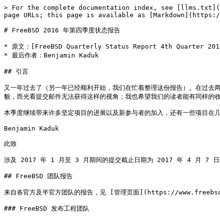
> For the complete documentation index, see [llms.txt](https://book.bsdcn.org/llms.txt). Markdown versions of documentation pages are available by appending `.md` to page URLs; this page is available as [Markdown](https://book.bsdcn.org/status/2016/q4.md).

# FreeBSD 2016 年第四季度状态报告

* 原文：[FreeBSD Quarterly Status Report 4th Quarter 2016](https://www.freebsd.org/status/report-2016-10-2016-12.html)
* 最后作者：Benjamin Kaduk

## 引言

又一年过去了（另一年已经顺利开始，我们在忙着整理这份报告）。在过去两年里，我作为 monthly@ 团队的一员参与编写这些报告，亲眼见证了每个条目通过我的 emacs/vim。这些报告给了我一个关于 FreeBSD 发展的全貌，而光看提交邮件无法获得这样的视角；我也希望我们的读者能有同样的收获。

本季度继续带来许多坚定项目的进展以及新参与者的加入，还有一些项目在几季度的间歇后重新回归。希望大家阅读愉快，收获知识！

Benjamin Kaduk

此致

涉及 2017 年 1 月至 3 月期间的提交截止日期为 2017 年 4 月 7 日。

## FreeBSD 团队报告

来自各官方及半官方团队的报告，见 [管理页面](https://www.freebsd.org/administration.html)。

### FreeBSD 发布工程团队

**链接**：

[FreeBSD 11.0-RELEASE 发布公告](https://www.freebsd.org/releases/11.0R/announce.html)

[FreeBSD 11.0-RELEASE 发布说明](https://www.freebsd.org/releases/11.0R/relnotes.html)

[FreeBSD 开发快照](http://ftp.freebsd.org/pub/FreeBSD/snapshots/ISO-IMAGES/)

**联系方式**：FreeBSD 发布工程团队 <<re@FreeBSD.org>>

FreeBSD 发布工程团队负责为 FreeBSD 的正式项目发布制定和公布发布计划，宣布代码冻结，以及维护相应的分支等任务。

FreeBSD 发布工程团队与 FreeBSD 安全团队协作，最终完成了 FreeBSD 11.0-RELEASE 的发布。FreeBSD 11.0-RELEASE 于 2016 年 10 月 10 日宣布发布，约晚于原定计划四周。

FreeBSD 发布工程团队特别感谢 Colin Percival 和所有 FreeBSD 安全团队成员在确保面向用户的升级路径得到妥善处理和记录方面的额外努力。

该项目由 FreeBSD 基金会赞助。

### Ports

**链接**：

[关于 FreeBSD Ports](https://www.freebsd.org/ports/)

[如何贡献 Ports](https://www.freebsd.org/doc/en_US.ISO8859-1/articles/contributing/ports-contributing.html)

[FreeBSD Ports 监控](http://portsmon.freebsd.org/index.html)

[Ports 管理团队](https://www.freebsd.org/portmgr/index.html)

[FreeBSD portmgr Twitter (@FreeBSD\_portmgr)](https://twitter.com/FreeBSD_portmgr/)

[FreeBSD Ports 管理团队 Facebook](https://www.facebook.com/portmgr)

[FreeBSD Ports 管理团队 Google+](https://plus.google.com/communities/108335846196454338383)

**联系方式**：

René Ladan <<portmgr-secretary@FreeBSD.org>>

FreeBSD Ports 管理团队 <<portmgr@FreeBSD.org>>

Ports 已达 27,000 个 port，PR 数量略微增加，约为 2,250 个。其中 572 个 PR 未分配。上个季度共进行了 6,871 次提交，由 176 名提交者完成。与上个季度相比，打开的 PR 数量和未分配的 PR 数量都有轻微增加。

在上个季度，有两个 commit 权限被收回保管：jmg 因 19 个月不活跃而被收回，edwin 按其请求自行退出。我们欢迎了三位新提交者：Nikolai Lifanov（lifanov）、Jason Bacon 和 Mikhail Pchelin（misha）。

在管理方面，adamw 和 feld 被选为新的 portmgr 成员，rene 被晋升为正式成员。feld 已经参与了 ports-secteam。

在基础设施方面，新增了两个 USES（lxqt 和 varnish）。一些默认版本也得到了更新：varnish 4（新）、GCC 从 4.8 升级至 4.9，Perl 从 5.20 升级至 5.24，Python 从 3.4 升级至 3.5。两个主要的 Port 在 12 月 31 日达到了生命周期终点并被移除：Perl 5.18 和 Linux Fedora 10（默认改为 Linux CentOS 6）。由于 FreeBSD 9.3、10.1 和 10.2 同样达到了生命周期终点，支持这些版本的 Ports 也已从树中移除。

一些主要的 port 已更新至最新版本：pkg 升级至 1.9.4，Firefox 升级至 50.1.0，Firefox-esr 升级至 45.6.0，Chromium 升级至 54.0.2840.100，Ruby 升级至 2.1.10 / 2.2.6 / 2.3.3。www/node 升级至 7 版；版本 6 被单独作为 www/node6 提供，支持长期维护。

幕后方面，antoine 进行了 39 次 exp-run，以验证软件包更新、框架变更以及基本系统的更改。bdrewery 安装了新的软件包构建器，并为 FreeBSD 11 增加了 mips、mips64 和 armv6 的构建。他还改进了软件包构建器的负载均衡、监控和自动化。

#### 待办事项

1. 如果你有一些空闲时间，请挑选一个 PR 进行测试并提交。

### FreeBSD 核心团队

**联系方式**：FreeBSD 核心团队 <<core@FreeBSD.org>>

在 2016 年最后一个季度，核心团队主要关注的是如何保持安全团队的有效性。该团队主要需要更好的项目管理，以改善整体沟通并使其他成员能够专注于处理漏洞的技术方面。

为此，核心团队原则上同意由 FreeBSD 基金会或一些主要使用 FreeBSD 的公司聘请专人来承担这一角色。

核心团队确认，即使推迟了切换到 pkgbase 发布机制的计划，新的支持模型也会在 11.0-RELEASE 发布时生效。关于新支持模型的详细信息，请访问 FreeBSD 网站的 [安全页面](https://www.freebsd.or