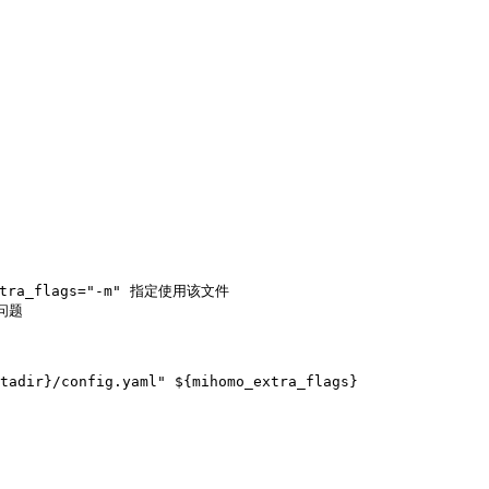
xtra_flags="-m" 指定使用该文件

问题
