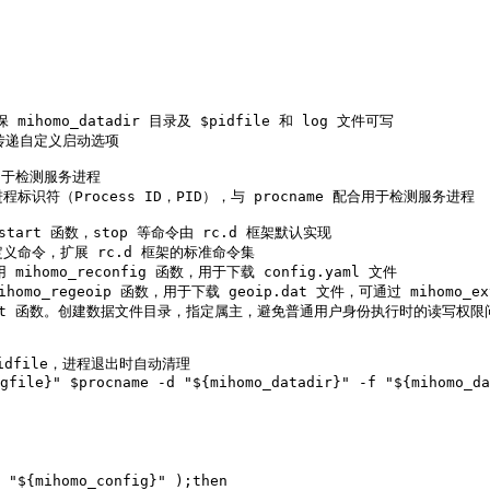
mihomo_datadir 目录及 $pidfile 和 log 文件可写

合，用于检测服务进程

进程的进程标识符（Process ID，PID），与 procname 配合用于检测服务进程

mo_start 函数，stop 等命令由 rc.d 框架默认实现

外的自定义命令，扩展 rc.d 框架的标准命令集

调用 mihomo_reconfig 函数，用于下载 config.yaml 文件

用 mihomo_regeoip 函数，用于下载 geoip.dat 文件，可通过 mihomo_e
homo_init 函数。创建数据文件目录，指定属主，避免普通用户身份执行时的读写权限
 pidfile，进程退出时自动清理
