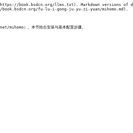
https://book.bsdcn.org/llms.txt). Markdown versions of d
/book.bsdcn.org/fu-lu-i-gong-ju-yu-zi-yuan/mihomo.md).

中（net/mihomo）。本节给出安装与基本配置步骤。
