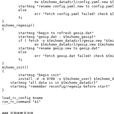
		mv ${mihomo_datadir}/config.yaml.new ${mihomo_datadir}/config.yaml    # 下载成功将覆盖原有配置，下载失败保留原有配置

        startmsg "rename config.yaml.new to config.yaml"

	else

		err "fetch config.yaml failed! check ${mihomo_config}!"

	fi

}

mihomo_regeoip()

{

	startmsg "begin to refresh geoip.dat"

	startmsg "geoip.dat : ${mihomo_geoip}"

	if ( fetch -o ${mihomo_datadir}/geoip.new "${mihomo_geoip}" );then

		mv ${mihomo_datadir}/geoip.new ${mihomo_datadir}/geoip.dat

        startmsg "rename geoip.new to geoip.dat"

	else

		err "fetch geoip.dat failed! check ${mihomo_geoip}"

	fi

}

mihomo_init()

{

	startmsg "begin init"

	install -d -m 0700 -o ${mihomo_user} ${mihomo_datadir}

    startmsg "all data is in ${mihomo_datadir}"

    startmsg "remember reconfig/regeoip before start"

}

load_rc_config $name

run_rc_command "$1"

```

### 可用参数及选项
