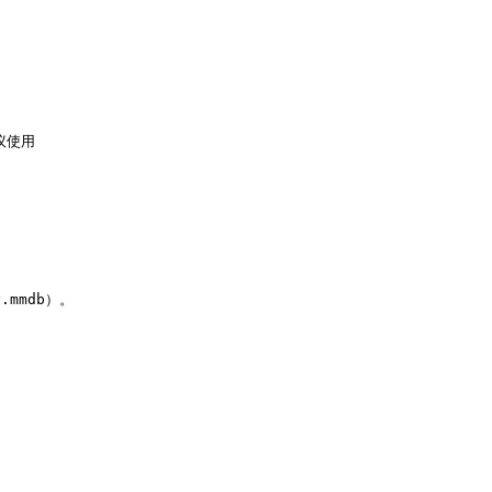
议使用

.mmdb）。
