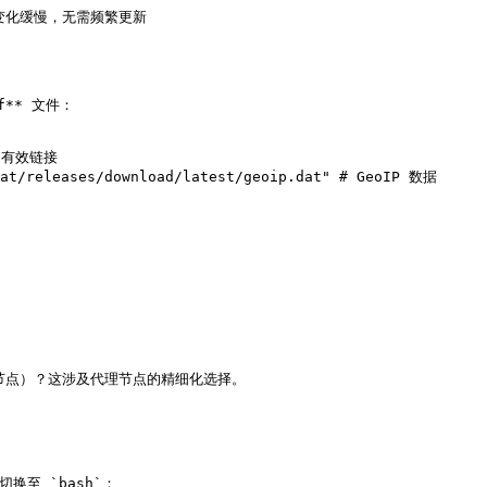
数据变化缓慢，无需频繁更新

** 文件：

为有效链接

dat/releases/download/latest/geoip.dat" # GeoIP 数据

点）？这涉及代理节点的精细化选择。

换至 `bash`：
