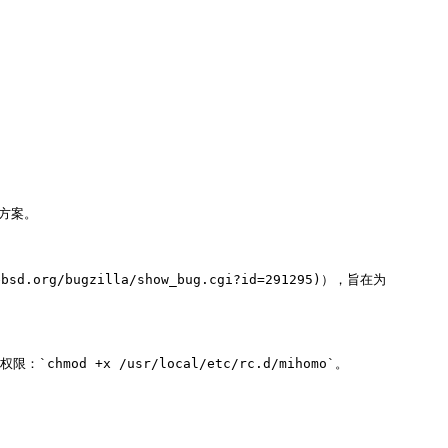
方案。

bsd.org/bugzilla/show_bug.cgi?id=291295)），旨在为 
hmod +x /usr/local/etc/rc.d/mihomo`。
