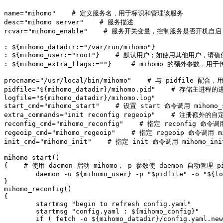
name="mihomo"    # 定义服务名，用于标识和管理该服务

desc="mihomo server"    # 服务描述

rcvar="mihomo_enable"    # 服务开关变量，控制服务是否开机自启

: ${mihomo_datadir:="/var/run/mihomo"}

: ${mihomo_user:="root"}    # 默认用户；如使用其他用户，请确保 
: ${mihomo_extra_flags:=""}	# mihomo 的额外参数，用于传递自定义启动选项

procname="/usr/local/bin/mihomo"    # 与 pidfile 配
pidfile="${mihomo_datadir}/mihomo.pid"    # 存储主
logfile="${mihomo_datadir}/mihomo.log"

start_cmd="mihomo_start"    # 设置 start 命令调用 miho
extra_commands="init reconfig regeoip"    # 注册额
reconfig_cmd="mihomo_reconfig"    # 指定 reconfig 命令
regeoip_cmd="mihomo_regeoip"    # 指定 regeoip 命令调
init_cmd="mihomo_init"    # 指定 init 命令调用 mi
mihomo_start()

{    # 使用 daemon 启动 mihomo，-p 参数使 daemon 自动管理
	daemon -u ${mihomo_user} -p "$pidfile" -o "${logfile}" $procname -d "${mihomo_datadir}" -f "${mihomo_datadir}/config.yaml" ${mihomo_extra_flags}

}

mihomo_reconfig()

{

	startmsg "begin to refresh config.yaml"

	startmsg "config.yaml : ${mihomo_config}"

	if ( fetch -o ${mihomo_datadir}/config.yaml.new "${mihomo_config}" );then
