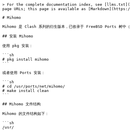
> For the complete documentation index, see [llms.txt](
page URLs; this page is available as [Markdown](https:/
# Mihomo

Mihomo 是 Clash 系列的衍生版本，已收录于 FreeBSD Ports 树
## 安装 Mihomo

使用 pkg 安装：

```sh

# pkg install mihomo

```

或者使用 Ports 安装：

```sh

# cd /usr/ports/net/mihomo/

# make install clean

```

## Mihomo 文件结构

Mihomo 的文件结构如下：

```sh

/usr/
