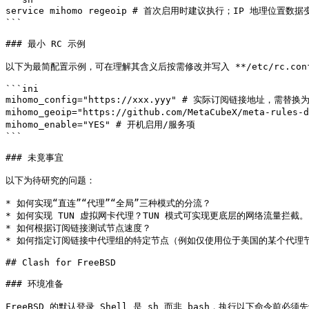
service mihomo regeoip # 首次启用时建议执行；IP 地理位置
```

### 最小 RC 示例

以下为最简配置示例，可在理解其含义后按需修改并写入 **/etc/rc.conf
```ini

mihomo_config="https://xxx.yyy" # 实际订阅链接地址，需替换
mihomo_geoip="https://github.com/MetaCubeX/meta-rules-
mihomo_enable="YES" # 开机启用/服务项

```

### 未竟事宜

以下为待研究的问题：

* 如何实现“直连”“代理”“全局”三种模式的分流？

* 如何实现 TUN 虚拟网卡代理？TUN 模式可实现更底层的网络流量拦截。

* 如何根据订阅链接测试节点速度？

* 如何指定订阅链接中代理组的特定节点（例如仅使用位于美国的某个代理节
## Clash for FreeBSD

### 环境准备

FreeBSD 的默认登录 Shell 是 sh 而非 bash，执行以下命令前必须先切