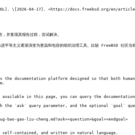
EB/OL]. \[2026-04-17]. <https://docs.freebsd.org/en/
整性，并复现其报告过程，尝试解决。

件激进平等主义逐渐演变为更温和包容的组织治理工具。比较 FreeBSD 社区当前
s the documentation platform designed so that both human
m.

 available in this page, you can query the documentation
h the `ask` query parameter, and the optional `goal` que
ug-bao-gao-liu-cheng.md?ask=<question>&goal=<endgoal>

 self-contained, and written in natural language.
