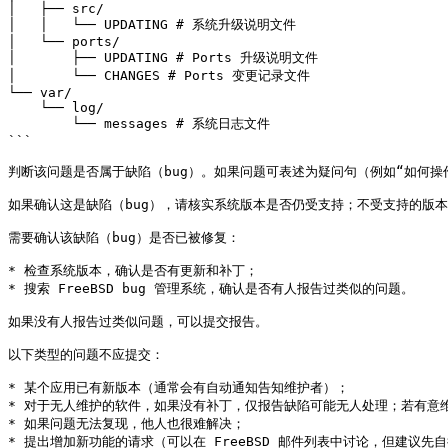
│   ├── src/

│   │   └── UPDATING # 系统升级说明文件

│   └── ports/

│       ├── UPDATING # Ports 升级说明文件

│       └── CHANGES # Ports 变更记录文件

└── var/

    └── log/

        └── messages # 系统日志文件

```

判断该问题是否属于缺陷（bug）。如果问题可表述为疑问句（例如“如何操作……
如果确认这是缺陷（bug），请核实系统版本是否仍受支持；不受支持的版本
需要确认该缺陷（bug）是否已被修复：

* 检查系统版本，确认是否有更新和补丁；

* 搜索 FreeBSD bug 管理系统，确认是否有人报告过类似的问题。

如果没有人报告过类似问题，可以提交报告。

以下类型的问题不应提交：

* 某个应用已有新版本（通常会有自动通知告知维护者）；

* 对于无人维护的软件，如果没有补丁，仅报告缺陷可能无人处理；若有意维
* 如果问题无法复现，他人也很难解决；

* 提出增加新功能的请求（可以在 FreeBSD 邮件列表中讨论，但建议先