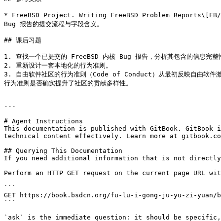
* FreeBSD Project. Writing FreeBSD Problem Reports\[
Bug 报告的提交流程与字段含义。

## 课后习题

1. 查找一个已提交的 FreeBSD 内核 Bug 报告，分析其包含的信息完
2. 重新设计一套本地化的行为准则。

3. 自由软件社区的行为准则（Code of Conduct）从最初反映自由软
行为准则是否确实提升了社区的贡献多样性。

---

# Agent Instructions

This documentation is published with GitBook. GitBook i
technical content effectively. Learn more at gitbook.co
## Querying This Documentation

If you need additional information that is not directly
Perform an HTTP GET request on the current page URL wit
```

GET https://book.bsdcn.org/fu-lu-i-gong-ju-yu-zi-yuan/b
```

`ask` is the immediate question: it should be specific,