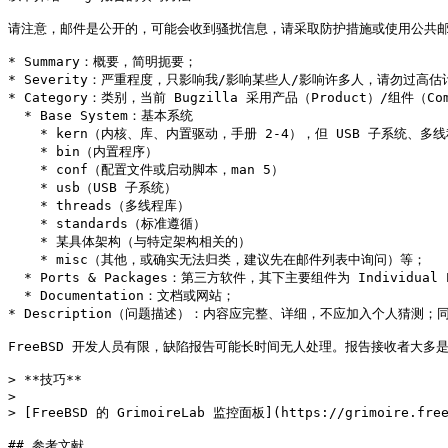
请注意，邮件是公开的，可能会收到骚扰信息，请采取防护措施或使用公共邮
* Summary：概要，简明扼要；

* Severity：严重程度，只影响我/影响某些人/影响许多人，请勿过高估
* Category：类别，当前 Bugzilla 采用产品（Product）/组件（C
  * Base System：基本系统

    * kern（内核、库、内置驱动，手册 2-4），但 USB 子系统、多线程库除外

    * bin（内置程序）

    * conf（配置文件或启动脚本，man 5）

    * usb（USB 子系统）

    * threads（多线程库）

    * standards（标准遵循）

    * 某具体架构（与特定架构相关的）

    * misc（其他，或确实无法归类，建议先在邮件列表中询问）等；

  * Ports & Packages：第三方软件，其下主要组件为 Individual Port(s)；

  * Documentation：文档或网站；

* Description（问题描述）：内容应完整、详细，不应加入个人猜
FreeBSD 开发人员有限，缺陷报告可能长时间无人处理。报告接收者大
> **技巧**

>

> [FreeBSD 的 GrimoireLab 监控面板](https://grim
## 参考文献
