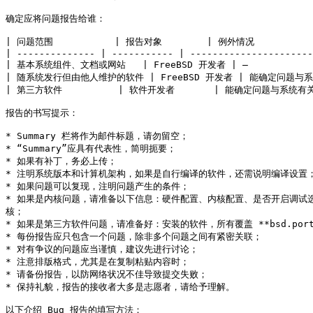
确定应将问题报告给谁：

| 问题范围           | 报告对象        | 例外情况            
| -------------- | ----------- | ----------------------
| 基本系统组件、文档或网站   | FreeBSD 开发者 | —              
| 随系统发行但由他人维护的软件 | FreeBSD 开发者 | 能确定问题与系
| 第三方软件          | 软件开发者       | 能确定问题与系统有关
报告的书写提示：

* Summary 栏将作为邮件标题，请勿留空；

* “Summary”应具有代表性，简明扼要；

* 如果有补丁，务必上传；

* 注明系统版本和计算机架构，如果是自行编译的软件，还需说明编译设置；
* 如果问题可以复现，注明问题产生的条件；

* 如果是内核问题，请准备以下信息：硬件配置、内核配置、是否开启调试选项、错误
核；

* 如果是第三方软件问题，请准备好：安装的软件，所有覆盖 **bsd.port.m
* 每份报告应只包含一个问题，除非多个问题之间有紧密关联；

* 对有争议的问题应当谨慎，建议先进行讨论；

* 注意排版格式，尤其是在复制粘贴内容时；

* 请备份报告，以防网络状况不佳导致提交失败；

* 保持礼貌，报告的接收者大多是志愿者，请给予理解。

以下介绍 Bug 报告的填写方法：
