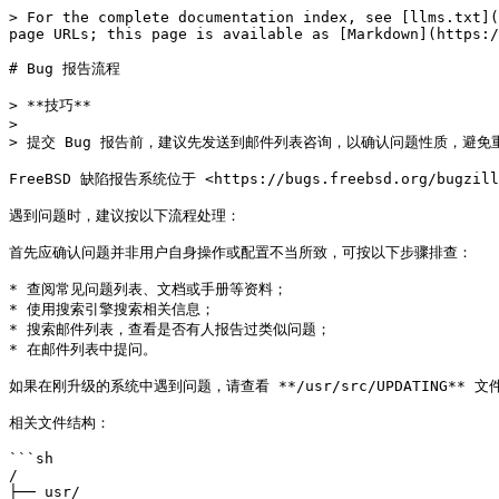
> For the complete documentation index, see [llms.txt](
page URLs; this page is available as [Markdown](https:/
# Bug 报告流程

> **技巧**

>

> 提交 Bug 报告前，建议先发送到邮件列表咨询，以确认问题性质，避免
FreeBSD 缺陷报告系统位于 <https://bugs.freebsd.org/bug
遇到问题时，建议按以下流程处理：

首先应确认问题并非用户自身操作或配置不当所致，可按以下步骤排查：

* 查阅常见问题列表、文档或手册等资料；

* 使用搜索引擎搜索相关信息；

* 搜索邮件列表，查看是否有人报告过类似问题；

* 在邮件列表中提问。

如果在刚升级的系统中遇到问题，请查看 **/usr/src/UPDATING** 文件的
相关文件结构：

```sh

/

├── usr/
