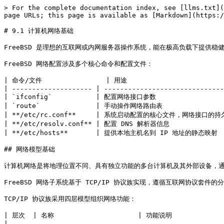
> For the complete documentation index, see [llms.txt](https://book.bsdcn.org/llms.txt). Markdown versions of documentation pages are available by appending `.md` to page URLs; this page is available as [Markdown](https://book.bsdcn.org/di-9-zhang-wang-luo-guan-li/di-9.1-jie-ji-suan-ji-wang-luo-ji-chu.md).

# 9.1 计算机网络基础

FreeBSD 是理想的互联网或内网服务器操作系统，能在极高负载下提供稳健的网络服务，并高效使用内存，在数千个并发用户进程下保持良好响应时间。

FreeBSD 网络配置涉及多个核心命令和配置文件：

| 命令/文件                | 用途                             |
| -------------------- | ------------------------------ |
| `ifconfig`           | 配置网络接口参数                       |
| `route`              | 手动操作网络路由表                      |
| **/etc/rc.conf**     | 系统启动配置的核心文件，网络接口的持久化配置均存储在此文件中 |
| **/etc/resolv.conf** | 配置 DNS 解析器信息                   |
| **/etc/hosts**       | 提供本地主机名到 IP 地址的静态映射            |

## 网络模型基础

计算机网络是将地理位置不同、具有独立功能的多台计算机及其外部设备，通过通信线路连接起来的系统。在网络操作系统、网络管理软件及网络通信协议的管理和协调下，该网络实现资源共享和信息传递。

FreeBSD 网络子系统基于 TCP/IP 协议族实现，遵循互联网协议套件的分层架构。

TCP/IP 协议族采用四层模型组织网络功能：

| 层次  | 名称                     | 功能说明                                                                                                                                                         |
| --- | ---------------------- | ------------------------------------------------------------------------------------------------------------------------------------------------------------ |
| 第一层 | 网络接口层（Link Layer）      | 负责在物理网络介质上发送和接收数据帧，处理硬件地址（MAC 地址）解析。该层对应 FreeBSD 中的网络接口驱动程序，其配置由 `ifconfig` 命令管理。以太网帧的发送和接收、地址解析（ARP，Address Resolution Protocol）均在该层完成                      |
| 第二层 | 互联网层（Internet Layer）   | 负责数据包的路由和转发，核心协议为 IP（Internet Protocol），同时处理逻辑寻址（IP 地址）、分片与重组、路由选择等功能。路由表管理和 `route` 命令操作均属于该层                                                               |
| 第三层 | 传输层（Transport Layer）   | 提供端到端的通信服务，主要协议为 TCP（Transmission Control Protocol）和 UDP（User Datagram Protocol）。TCP 提供可靠的面向连接传输，UDP 提供无连接的不可靠传输。FreeBSD 实现了多 TCP 栈共存架构，允许系统同时加载多个 TCP 协议栈实现 |
| 第四层 | 应用层（Application Layer） | 包含多种面向用户的网络应用协议，如 HTTP、SSH、DNS、SMTP 等。FreeBSD 通过 Ports 和 pkg 提供了大量网络服务软件                                                                                     |

TCP/IP 四层模型与数据封装过程如下：

![TCP/IP 四层模型与数据封装](/files/SeRFGqhNrFnRtC1pbygQ)

### 参考文献

* Kurose J F, Ross K W. 计算机网络：自顶向下方法（原书第 8 版）\[M]. 陈鸣，译. 北京: 机械工业出版社, 2022. ISBN: 978-7-111-71236-7.

## 识别网络适配器

FreeBSD 支持多种有线和无线网络适配器。查看所用 FreeBSD 版本的硬件兼容性列表，确认网络适配器是否受支持。

### 通过 pciconf 命令识别网络适配器

要获取系统使用的网络适配器，执行以下命令：

```sh
% pciconf -lv | grep -A1 -B3 network
```

输出示例如下：

```sh
em0@pci0:2:1:0:	class=0x020000 rev=0x01 hdr=0x00 vendor=0x8086 device=0x100f subvendor=0x15ad subdevice=0x0750
    vendor     = 'Intel Corporation'
    device     = '82545EM Gigabit Ethernet Controller (Copper)'
    class      = network
    subclass   = ethernet

iwm0@pci0:3:0:0: class=0x028000 rev=0x00 hdr=0x00 vendor=0x8086 device=0x4237 subvendor=0x8086 subdevice=0x1211
    vendor     = 'Intel Corporation'
    device     = 'PRO/Wireless 5100 AGN [Shiloh] Network Connection'
    class      = network
```

`@` 符号前的文本是控制该设备的驱动程序名称。在此示例中，分别是 em(4) 和 iwm(4)。

### 通过 ifconfig 命令识别网络适配器

使用 `ifconfig` 命令可查看系统中的网络接口列表及其状态。输出应类似于以下内容：

```sh
em0: flags=1008843<UP,BROADCAST,RUNNING,SIMPLEX,MULTICAST,LOWER_UP> metric 0 mtu 1500
	options=4e504bb<RXCSUM,TXCSUM,VLAN_MTU,VLAN_HWTAGGING,JUMBO_MTU,VLAN_HWC