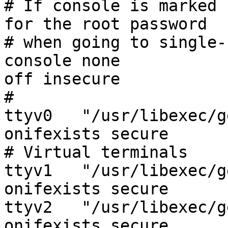
# If console is marked 
for the root password

# when going to single-
console	none				unknown	
off insecure

#

ttyv0	"/usr/libexec/getty Pc"		xterm	
onifexists secure

# Virtual terminals

ttyv1	"/usr/libexec/getty Pc"		xterm	
onifexists secure

ttyv2	"/usr/libexec/getty Pc"		xterm	
onifexists secure
