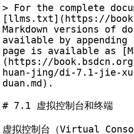
> For the complete docu
[llms.txt](https://book
Markdown versions of do
available by appending 
page is available as [M
(https://book.bsdcn.org
huan-jing/di-7.1-jie-xu
duan.md).

# 7.1 虚拟控制台和终端

虚拟控制台（Virtual Cons