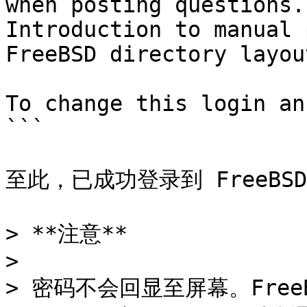
when posting questions.

Introduction to manual 
FreeBSD directory layou
To change this login an
```

至此，已成功登录到 FreeBSD
> **注意**

>

> 密码不会回显至屏幕。Fre