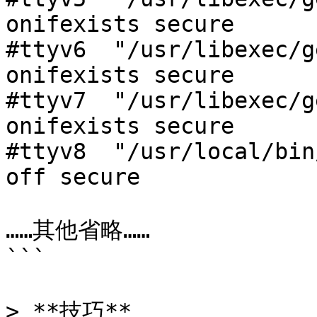
onifexists secure

#ttyv6	"/usr/libexec/getty Pc"		xterm	
onifexists secure

#ttyv7	"/usr/libexec/getty Pc"		xterm	
onifexists secure

#ttyv8	"/usr/local/bin/xdm -nodaemon"	xterm	
off secure

……其他省略……

```

> **技巧**
