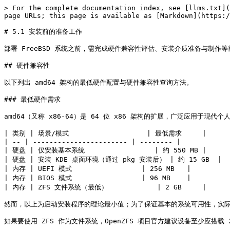
> For the complete documentation index, see [llms.txt](https://book.bsdcn.org/llms.txt). Markdown versions of documentation pages are available by appending `.md` to page URLs; this page is available as [Markdown](https://book.bsdcn.org/di-5-zhang-freebsd-an-zhuang-ji-chu/di-5.1-jie-an-zhuang-qian-de-zhun-bei-gong-zuo.md).

# 5.1 安装前的准备工作

部署 FreeBSD 系统之前，需完成硬件兼容性评估、安装介质准备与制作等前期工作。

## 硬件兼容性

以下列出 amd64 架构的最低硬件配置与硬件兼容性查询方法。

### 最低硬件需求

amd64（又称 x86-64）是 64 位 x86 架构的扩展，广泛应用于现代个人计算机与服务器。15.0-RELEASE 版本在虚拟机环境中测得的最低硬件需求如下：

| 类别 | 场景/模式                   | 最低需求     |
| -- | ----------------------- | -------- |
| 硬盘 | 仅安装基本系统                 | 约 550 MB |
| 硬盘 | 安装 KDE 桌面环境（通过 pkg 安装后） | 约 15 GB  |
| 内存 | UEFI 模式                 | 256 MB   |
| 内存 | BIOS 模式                 | 96 MB    |
| 内存 | ZFS 文件系统（最低）            | 2 GB     |

然而，以上为启动安装程序的理论最小值；为了保证基本的系统可用性，实际内存容量应不小于 256 MB。

如果要使用 ZFS 作为文件系统，OpenZFS 项目官方建议设备至少应搭载 2 GB 内存（推荐 8 GB 以上以获得最佳性能），内存低于此值时，可能需要对 ZFS 参数手动调优。

### 实测硬件兼容性

下表列出了部分硬件的实测支持情况：

| 硬件类别      | 系列                                  | 实测型号                                         | 备注                                                                                                                                                                                                                                                                                                              |
| --------- | ----------------------------------- | -------------------------------------------- | --------------------------------------------------------------------------------------------------------------------------------------------------------------------------------------------------------------------------------------------------------------------------------------------------------------- |
| CPU       | Intel Alder Lake（含混合架构与纯 E-core 架构） | i7-1260P、N100                                | 可正常启动运行，但调度机制尚不完善，睿频功能受限。i7-1260P 为混合架构（P-core + E-core），N100 为纯 E-core 架构（4 颗 Gracemont 核心）                                                                                                                                                                                                                    |
| NVMe 固态硬盘 | M.2 接口                              | 英睿达 P310、Intel 600P、梵想 S530Q、S500Pro、S542PRO | 正常工作                                                                                                                                                                                                                                                                                                            |
| 无线网卡      | Intel AX 系列                         | AX200                                        | Wi-Fi 5 速率与 Windows 11 IoT Enterprise 24H2 相当（使用 iperf2 测得）                                                                                                                                                                                                                                                     |
| 有线网卡      | Realtek 2.5 G                       | RTL8125B                                     | 需要额外安装驱动程序，参见本书附录                                                                                                                                                                                   