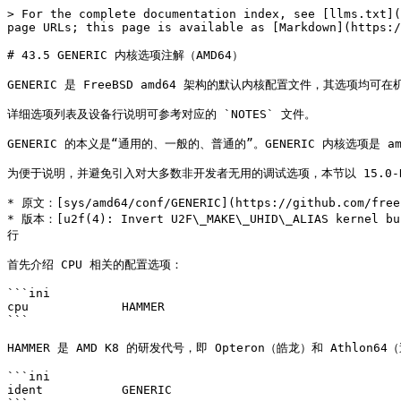
> For the complete documentation index, see [llms.txt](https://book.bsdcn.org/llms.txt). Markdown versions of documentation pages are available by appending `.md` to page URLs; this page is available as [Markdown](https://book.bsdcn.org/di-43-zhang-freebsd-nei-he-jia-gou/di-43.5-jie-generic-nei-he-xuan-xiang-zhu-jie-amd64.md).

# 43.5 GENERIC 内核选项注解（AMD64）

GENERIC 是 FreeBSD amd64 架构的默认内核配置文件，其选项均可在机器无关和机器相关选项的 NOTES 文件中找到对应说明。本节列出 GENERIC 完整选项并逐项标注。

详细选项列表及设备行说明可参考对应的 `NOTES` 文件。

GENERIC 的本义是“通用的、一般的、普通的”。GENERIC 内核选项是 amd64 体系架构下所有镜像的默认构建选项（FreeBSD/amd64 通用内核配置文件），但 CURRENT（main 分支）会引入额外的调试选项。

为便于说明，并避免引入对大多数非开发者无用的调试选项，本节以 15.0-RELEASE（releng/15.0 分支）的 GENERIC 内核选项为例进行说明。

* 原文：[sys/amd64/conf/GENERIC](https://github.com/freebsd/freebsd-src/blob/releng/15.0/sys/amd64/conf/GENERIC)
* 版本：[u2f(4): Invert U2F\_MAKE\_UHID\_ALIAS kernel build option](https://github.com/freebsd/freebsd-src/commit/64b530b38be37ebf32596a5ee7ab95f484f49176)，全文近 400 行

首先介绍 CPU 相关的配置选项：

```ini
cpu		HAMMER
```

HAMMER 是 AMD K8 的研发代号，即 Opteron（皓龙）和 Athlon64（速龙）。

```ini
ident		GENERIC
```

这是内核的“标识符”。

通常应与内核的名称相同。该选项用于将内核名称设置为 `GENERIC`。至少需要一行 `ident` 条目。

```ini
makeoptions	DEBUG=-g
```

构建包含 gdb(1) 调试符号的内核。

```ini
makeoptions	WITH_CTF=1
```

为支持 DTrace，运行 ctfconvert(1) 将调试数据转换为 CTF 数据。

```ini
options 	SCHED_ULE
```

ULE 调度程序。

```ini
options 	NUMA
```

非一致性内存访问（NUMA）支持。

```ini
options 	PREEMPTION
```

启用内核线程抢占。

```ini
options 	EXTERR_STRINGS
```

其曾用名为 `BLOAT_KERNEL_WITH_EXTERR`，用于启用内核扩展错误信息。参见：Extended errors from kernel\[EB/OL]. \[2026-03-26]. <https://reviews.freebsd.org/D50483>。

```ini
options 	VIMAGE
```

用于子系统虚拟化，例如 VNET。

```ini
options 	INET
```

IPv4 协议簇。IP 协议簇是一组协议，位于互联网协议（IP）之上，并使用互联网地址格式。该协议簇为 `SOCK_STREAM`、`SOCK_DGRAM` 和 `SOCK_RAW` 套接字类型提供协议支持；其中 `SOCK_RAW` 接口提供了对 IP 协议的访问。

```ini
options 	INET6
```

IPv6 协议簇。

```ini
options 	IPSEC_SUPPORT
```

允许通过 `kldload` 命令加载 `ipsec` 和 `tcpmd5` 模块。

```ini
options 	IPSEC_OFFLOAD
```

内联 IPsec 卸载基础设施。

```ini
options 	ROUTE_MPATH
```

Multipath 路由支持。

```ini
options 	FIB_ALGO
```

模块化 FIB 查找支持。

```ini
options 	TCP_OFFLOAD
```

TCP 卸载支持。

```ini
options 	TCP_BLACKBOX
```

增强的 TCP 事件日志功能。

```ini
options 	TCP_HHOOK
```

TCP 的 hhook(9) 框架支持。

```ini
options 	TCP_RFC7413
```

TCP 快速打开。

```ini
options 	SCTP_SUPPORT
```

允许加载 SCTP KLD 模块支持。

```ini
options 	KERN_TLS
```

TLS 发送和接收卸载。

```ini
options 	FFS
```

伯克利快速文件系统（FFS）。

```ini
options 	SOFTUPDATES
```

启用 FFS 软更新支持。

```ini
options 	UFS_ACL
```

访问控制列表支持。

```ini
options 	UFS_DIRHASH
```

提升大目录的性能。

```ini
options 	UFS_GJOURNAL
```

启用基于 gjournal 的 UFS 日志。

```ini
options 	QUOTA
```

启用 UFS 磁盘配额。

```ini
options 	MD_ROOT
```

允许 MD 设备作为根设备。

```ini
options 	NFSCL
```

网络文件系统（NFS）客户端。

```ini
options 	NFSD
```

网络文件系统（NFS）服务器。

```ini
options 	NFSLOCKD
```

网络锁管理器（NLM）。

```ini
options 	NFS_ROOT
```

将 NFS 用作 **/**，依赖 `NFSCL`。

```ini
options 	MSDOSFS
```

MS-DOS 文件系统。

```ini
options 	CD9660
```

ISO 9660 文件系统。

```ini
options 	PROCFS
```

Proc 进程文件系统（需要 PSEUDOFS 支持）。

```ini
options 	PSEUDOFS
```

伪文件系统框架。

```ini
options 	TMPFS
```

高效的内存文件系统。

```ini
options 	GEOM_RAID
```

软件 RAID 支持。

```ini
options 	GEOM_LABEL
```

提供 GEOM 标签功能。

```ini
options 	EFIRT
```

EFI 运行时服务支持。

```ini
options 	COMPAT_FREEBSD32
```

兼容 i386 二进制程序。

```ini
options 	COMPAT_FREEBSD4
```

兼容 FreeBSD 4。

```