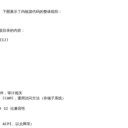
构。下图展示了内核源代码的整体组织：

该目录的内容：

IJ)

头文件，审计相关

Method (CAM)，通用访问方法（存储子系统）

SD 32 位兼容性

卡、ACPI、以太网等）
