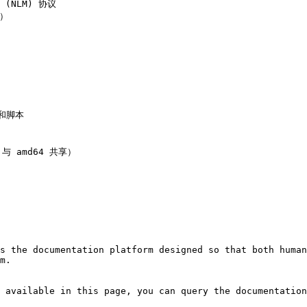
r (NLM) 协议

）

和脚本

 与 amd64 共享）

s the documentation platform designed so that both human
m.

 available in this page, you can query the documentation