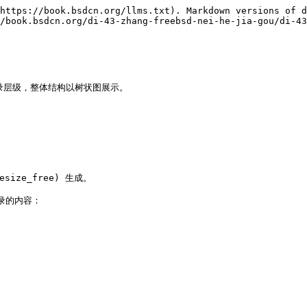
https://book.bsdcn.org/llms.txt). Markdown versions of d
/book.bsdcn.org/di-43-zhang-freebsd-nei-he-jia-gou/di-43
等目录层级，整体结构以树状图展示。

eesize_free) 生成。

录的内容：
