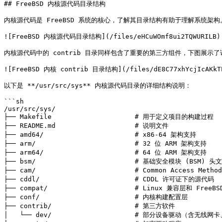
## FreeBSD 内核源代码目录结构

内核源代码是 FreeBSD 系统的核心，了解其目录结构有助于理解系统架
![FreeBSD 内核源代码目录结构](/files/eHCuWOmf8ui2TQWURILB)

内核源代码中的 contrib 目录同样包含了重要的第三方组件，下图展示了
![FreeBSD 内核 contrib 目录结构](/files/dE8C77xhYcjIcAKkTE
以下是 **/usr/src/sys** 内核源代码目录的详细结构说明：

```sh

/usr/src/sys/

├── Makefile                     # 用于定义项目的构建过程

├── README.md                    # 说明文件

├── amd64/                       # x86-64 架构支持

├── arm/                         # 32 位 ARM 架构支持

├── arm64/                       # 64 位 ARM 架构支持

├── bsm/                         # 基础安全模块 (BSM) 
├── cam/                         # Common Access 
├── cddl/                        # CDDL 许可证下的源代码

├── compat/                      # Linux 兼容层和 FreeB
├── conf/                        # 内核构建配置层

├── contrib/                     # 第三方软件

│   └── dev/                     # 部分设备驱动（含无线网