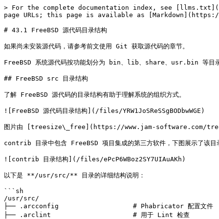
> For the complete documentation index, see [llms.txt](
page URLs; this page is available as [Markdown](https:/
# 43.1 FreeBSD 源代码目录结构

如果尚未安装源代码，请参考前文使用 Git 获取源代码的章节。

FreeBSD 系统源代码按功能划分为 bin、lib、share、usr.bin 
## FreeBSD src 目录结构

了解 FreeBSD 源代码的目录结构有助于理解系统的组织方式。

![FreeBSD 源代码目录结构](/files/YRW1JoSReSSgBODbwWGE)

图片由 [treesize\_free](https://www.jam-software.com/tr
contrib 目录中包含 FreeBSD 项目集成的第三方软件，下图展示了该目
![contrib 目录结构](/files/ePcP6WBoz2SY7UIAuAKh)

以下是 **/usr/src/** 目录的详细结构说明：

```sh

/usr/src/

├── .arcconfig                   # Phabricator 配置文件

├── .arclint                     # 用于 Lint 检查
