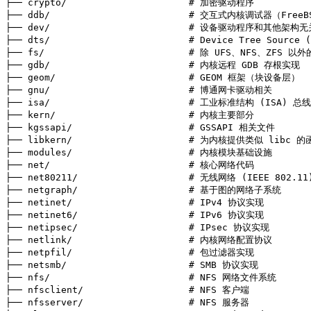
├── crypto/                      # 加密驱动程序

├── ddb/                         # 交互式内核调试器（Free
├── dev/                         # 设备驱动程序和其他架构无
├── dts/                         # Device Tree Sourc
├── fs/                          # 除 UFS、NFS、ZFS 以
├── gdb/                         # 内核远程 GDB 存根实现

├── geom/                        # GEOM 框架（块设备层）

├── gnu/                         # 博通网卡驱动相关

├── isa/                         # 工业标准结构 (ISA) 总线
├── kern/                        # 内核主要部分

├── kgssapi/                     # GSSAPI 相关文件

├── libkern/                     # 为内核提供类似 libc 的
├── modules/                     # 内核模块基础设施

├── net/                         # 核心网络代码

├── net80211/                    # 无线网络 (IEEE 802.11)
├── netgraph/                    # 基于图的网络子系统

├── netinet/                     # IPv4 协议实现

├── netinet6/                    # IPv6 协议实现

├── netipsec/                    # IPsec 协议实现

├── netlink/                     # 内核网络配置协议

├── netpfil/                     # 包过滤器实现

├── netsmb/                      # SMB 协议实现

├── nfs/                         # NFS 网络文件系统

├── nfsclient/                   # NFS 客户端

├── nfsserver/                   # NFS 服务器
