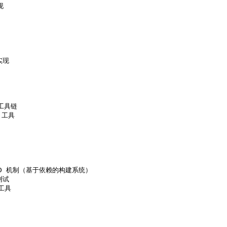


实现

工具链

 工具

BUILD 机制（基于依赖的构建系统）

测试

工具
