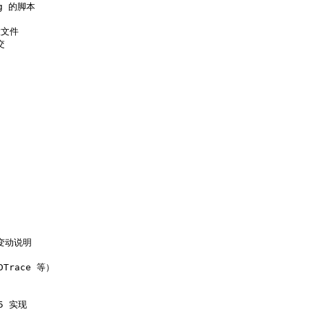
kg 的脚本

置文件



大变动说明

Trace 等）

5 实现
