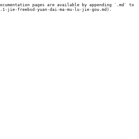
ocumentation pages are available by appending `.md` to 
.1-jie-freebsd-yuan-dai-ma-mu-lu-jie-gou.md).
