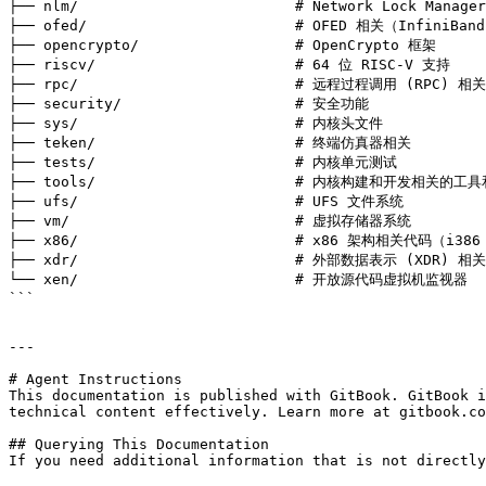
├── nlm/                         # Network Lock Manage
├── ofed/                        # OFED 相关（InfiniBand
├── opencrypto/                  # OpenCrypto 框架

├── riscv/                       # 64 位 RISC-V 支持

├── rpc/                         # 远程过程调用 (RPC) 相关

├── security/                    # 安全功能

├── sys/                         # 内核头文件

├── teken/                       # 终端仿真器相关

├── tests/                       # 内核单元测试

├── tools/                       # 内核构建和开发相关的工具
├── ufs/                         # UFS 文件系统

├── vm/                          # 虚拟存储器系统

├── x86/                         # x86 架构相关代码（i386
├── xdr/                         # 外部数据表示 (XDR) 相关

└── xen/                         # 开放源代码虚拟机监视器

```

---

# Agent Instructions

This documentation is published with GitBook. GitBook i
technical content effectively. Learn more at gitbook.co
## Querying This Documentation

If you need additional information that is not directly