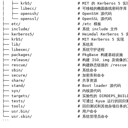
│   ├── krb5/                    # MIT 的 Kerberos 5 实现
│   ├── libecc/                  # 可移植的椭圆曲线密码学库

│   ├── openssh/                 # OpenSSH 源代码

│   └── openssl/                 # OpenSSL 源代码

├── etc/                         # /etc 模板

├── include/                     # 系统 include 文件

├── kerberos5/                   # Heimdal Kerberos 5 
├── krb5/                        # MIT Kerberos 5 实现

├── lib/                         # 系统库

├── libexec/                     # 系统守护进程

├── packages/                    # PkgBase 构建基础设施

├── release/                     # 构建 ISO、img 及镜像的
├── rescue/                      # 构建静态链接的 /rescue
├── sbin/                        # 系统命令

├── secure/                      # 加密库和命令

├── share/                       # 共享资源

├── stand/                       # Boot loader 源代码

├── sys/                         # 内核源代码

├── targets/                     # 实验性的 DIRDEPS_
├── tests/                       # 可通过 Kyua 运行的回归
├── tools/                       # 回归测试和其他杂项任务的
├── usr.bin/                     # 用户命令

└── usr.sbin/                    # 系统管理员命令

```
