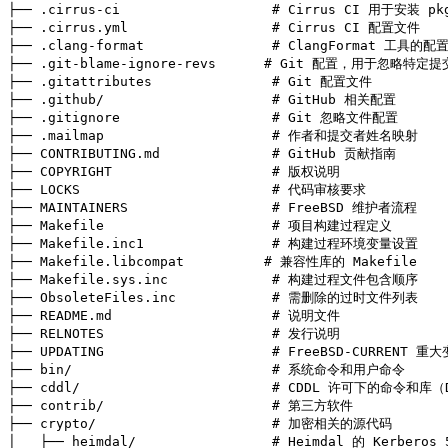
├── .cirrus-ci                   # Cirrus CI 用于安装 p
├── .cirrus.yml                  # Cirrus CI 配置文件

├── .clang-format                # ClangFormat 工具的配
├── .git-blame-ignore-revs      # Git 配置，用于忽略特定提交
├── .gitattributes               # Git 配置文件

├── .github/                     # GitHub 相关配置

├── .gitignore                   # Git 忽略文件配置

├── .mailmap                     # 作者和提交者姓名映射

├── CONTRIBUTING.md              # GitHub 贡献指南

├── COPYRIGHT                    # 版权说明

├── LOCKS                        # 代码审核要求

├── MAINTAINERS                  # FreeBSD 维护者流程

├── Makefile                     # 项目构建过程定义

├── Makefile.inc1                # 构建过程环境变量设置

├── Makefile.libcompat          # 兼容性库的 Makefile

├── Makefile.sys.inc             # 构建过程文件包含顺序

├── ObsoleteFiles.inc            # 需删除的过时文件列表

├── README.md                    # 说明文件

├── RELNOTES                     # 发行说明

├── UPDATING                     # FreeBSD-CURRENT 重
├── bin/                         # 系统命令和用户命令

├── cddl/                        # CDDL 许可下的命令和库（D
├── contrib/                     # 第三方软件

├── crypto/                      # 加密相关的源代码

│   ├── heimdal/                 # Heimdal 的 Kerberos 