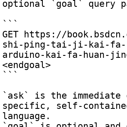
optional `goal` query p
```

GET https://book.bsdcn.
shi-ping-tai-ji-kai-fa-
arduino-kai-fa-huan-jin
<endgoal>

```

`ask` is the immediate 
specific, self-containe
language.

`goal` is optional and 