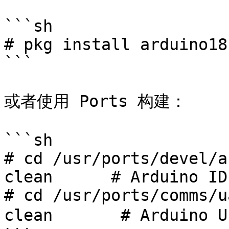
```sh

# pkg install arduino18
```

或者使用 Ports 构建：

```sh

# cd /usr/ports/devel/a
clean      # Arduino IDE
# cd /usr/ports/comms/u
clean       # Arduino