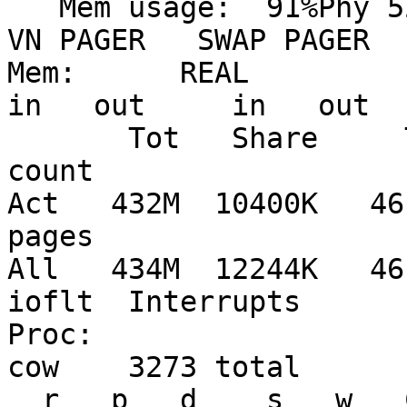
   Mem usage:  91%Phy 52%Kmem                           
VN PAGER   SWAP PAGER

Mem:      REAL           VIRTUAL        
in   out     in   out

       Tot   Share     Tot    Share     Free   
count

Act   432M  10400K   461
pages

All   434M  12244K   4610G   87652K   
ioflt  Interrupts

Proc:                                                     
cow    3273 total

  r   p   d    s   w   Csw  Trp  Sys  Int  Sof  