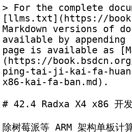
> For the complete docu
[llms.txt](https://book
Markdown versions of do
available by appending 
page is available as [M
(https://book.bsdcn.org
ping-tai-ji-kai-fa-huan
x86-kai-fa-ban.md).

# 42.4 Radxa X4 x86 开发
除树莓派等 ARM 架构单板计