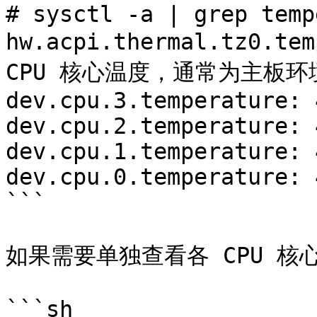
# sysctl -a | grep temp
hw.acpi.thermal.tz0.te
CPU 核心温度，通常为主板环
dev.cpu.3.temperature: 
dev.cpu.2.temperature: 
dev.cpu.1.temperature: 
dev.cpu.0.temperature: 
```

如果需要单独查看各 CPU 核
```sh
