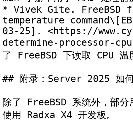
* Vivek Gite. FreeBSD f
temperature command\[EB
03-25]. <https://www.cy
determine-processor-cp
了 FreeBSD 下读取 CPU 
## 附录：Server 2025 
除了 FreeBSD 系统外，部分用
使用 Radxa X4 开发板。
