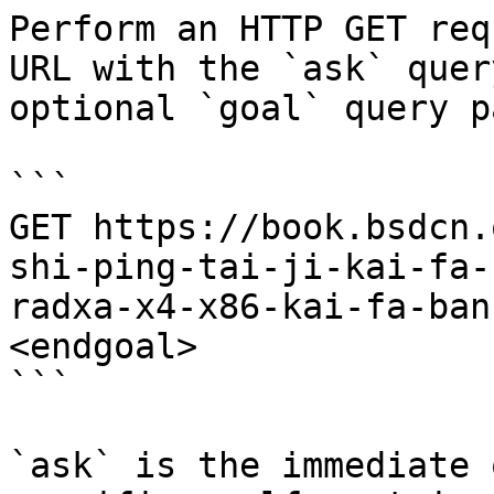
Perform an HTTP GET req
URL with the `ask` quer
optional `goal` query p
```

GET https://book.bsdcn.
shi-ping-tai-ji-kai-fa-
radxa-x4-x86-kai-fa-ban
<endgoal>

```

`ask` is the immediate 