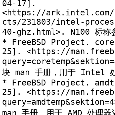
04-17]. 
<https://ark.intel.com/
cts/231803/intel-proces
40-ghz.html>. N100 标称
* FreeBSD Project. core
25]. <https://man.freeb
query=coretemp&sektion
块 man 手册，用于 Intel
* FreeBSD Project. amdt
25]. <https://man.freeb
query=amdtemp&sektion=
man 手册，用于 AMD 处理器