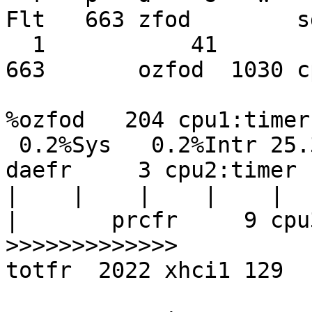
Flt   663 zfod        s
  1           41        4K  684  138   2K       
663       ozfod  1030 c
%ozfod   204 cpu1:timer

 0.2%Sys   0.2%Intr 25.3%User  0.0%Nice 74.3%Idle         
daefr     3 cpu2:timer

|    |    |    |    |    
|       prcfr     9 cpu
>>>>>>>>>>>>>                                             
totfr  2022 xhci1 129

                               