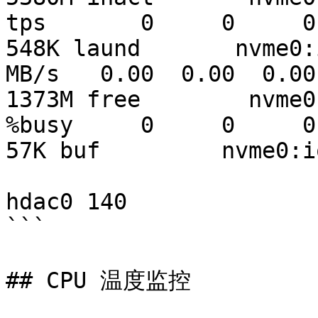
tps       0     0     0     0     0
548K laund       nvme0:i
MB/s   0.00  0.00  0.00  0.00  0.0
1373M free        nvme0:
%busy     0     0     0     0     0
57K buf         nvme0:io
hdac0 140

```

## CPU 温度监控
