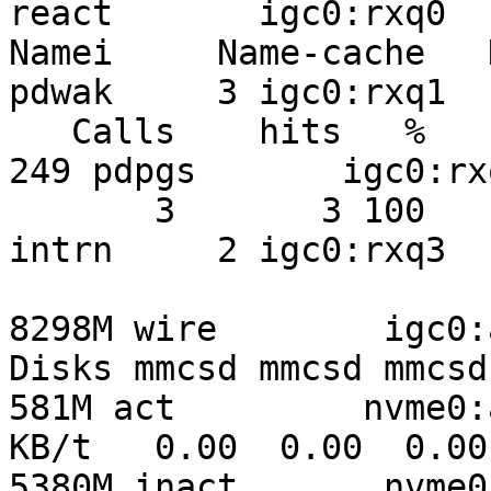
react       igc0:rxq0

Namei     Name-cache   Dir-
pdwak     3 igc0:rxq1

   Calls    hits   %    hits   %    252374 numvn      
249 pdpgs       igc0:rxq
       3       3 100                176597 frevn          
intrn     2 igc0:rxq3

8298M wire        igc0:a
Disks mmcsd mmcsd mmcsd  nda0 pass0
581M act         nvme0:a
KB/t   0.00  0.00  0.00  0.00  0.0
5380M inact       nvme0: