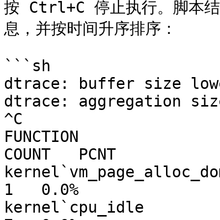
按 Ctrl+C 停止执行。脚
息，并按时间升序排序：

```sh

dtrace: buffer size low
dtrace: aggregation siz
^C

FUNCTION                                                
COUNT   PCNT

kernel`vm_page_alloc_domain_iter           
1   0.0%

kernel`cpu_idle                                             