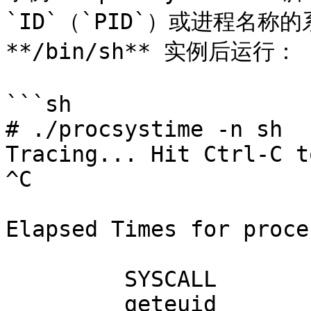
`ID`（`PID`）或进程名
**/bin/sh** 实例后运行：

```sh

# ./procsystime -n sh

Tracing... Hit Ctrl-C t
^C

Elapsed Times for proce
         SYSCALL          TIME (ns)

         geteuid               4203
