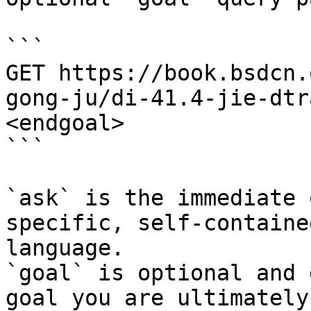
```

GET https://book.bsdcn.
gong-ju/di-41.4-jie-dtr
<endgoal>

```

`ask` is the immediate 
specific, self-containe
language.

`goal` is optional and 
goal you are ultimately