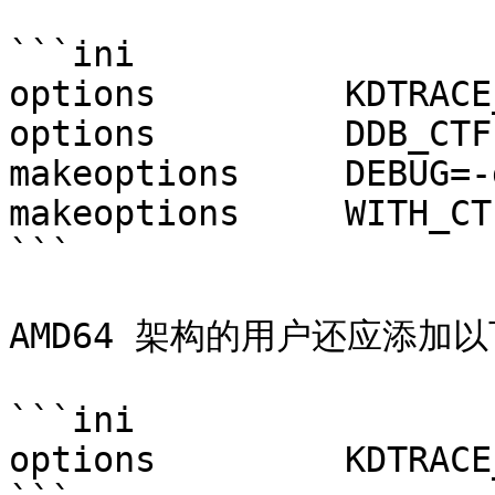
```ini

options         KDTRACE
options         DDB_CTF

makeoptions	DEBUG=-g

makeoptions	WITH_CTF=1

```

AMD64 架构的用户还应添加以
```ini

options         KDTRACE