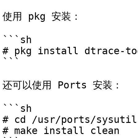
使用 pkg 安装：

```sh

# pkg install dtrace-to
```

还可以使用 Ports 安装：

```sh

# cd /usr/ports/sysutil
# make install clean
