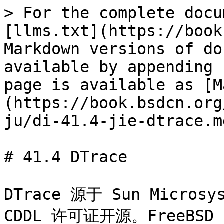
> For the complete docu
[llms.txt](https://book
Markdown versions of do
available by appending 
page is available as [M
(https://book.bsdcn.org
ju/di-41.4-jie-dtrace.md
# 41.4 DTrace

DTrace 源于 Sun Micros
CDDL 许可证开源。FreeBS