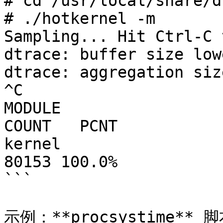
# cd /usr/local/share/d
# ./hotkernel -m

Sampling... Hit Ctrl-C 
dtrace: buffer size low
dtrace: aggregation siz
^C

MODULE                                                  
COUNT   PCNT

kernel                                                  
80153 100.0%

```

示例：**procsystime**