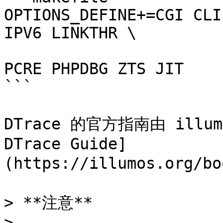
OPTIONS_DEFINE+=CGI CLI
IPV6 LINKTHR \

				MYSQLND N
PCRE PHPDBG ZTS JIT

```

DTrace 的官方指南由 illum
DTrace Guide]
(https://illumos.org/bo
> **注意**

>
