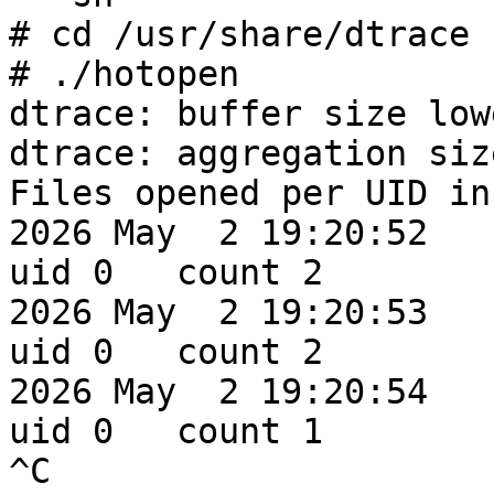
# cd /usr/share/dtrace

# ./hotopen

dtrace: buffer size low
dtrace: aggregation siz
Files opened per UID in
2026 May  2 19:20:52

uid 0	count 2

2026 May  2 19:20:53

uid 0	count 2

2026 May  2 19:20:54

uid 0	count 1

^C
