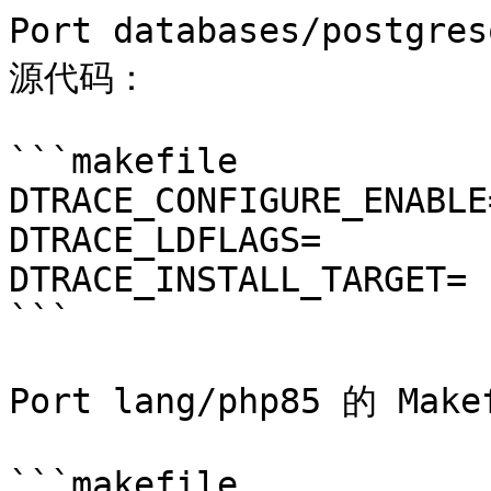
Port databases/postgre
源代码：

```makefile

DTRACE_CONFIGURE_ENABLE
DTRACE_LDFLAGS=		-lelf

DTRACE_INSTALL_TARGET=	install

```

Port lang/php85 的 Ma
```makefile
