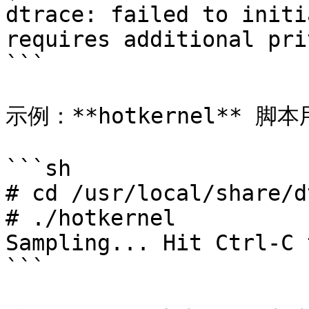
dtrace: failed to initi
requires additional pri
```

示例：**hotkernel**
```sh

# cd /usr/local/share/d
# ./hotkernel

Sampling... Hit Ctrl-C 
```
