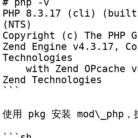
# php -v

PHP 8.3.17 (cli) (built
(NTS)

Copyright (c) The PHP Gr
Zend Engine v4.3.17, Co
Technologies

    with Zend OPcache v8.3.17, Copyright (c), by 
Zend Technologies

```

使用 pkg 安装 mod\_php
```sh
