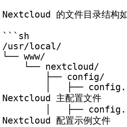
Nextcloud 的文件目录结构如
```sh

/usr/local/

└── www/

    └── nextcloud/

        ├── config/

        │   ├── config.php              # 
Nextcloud 主配置文件

        │   ├── config.sample.php       # 
Nextcloud 配置示例文件
