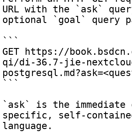
URL with the `ask` quer
optional `goal` query p
```

GET https://book.bsdcn.
qi/di-36.7-jie-nextclou
postgresql.md?ask=<ques
```

`ask` is the immediate 
specific, self-containe
language.
