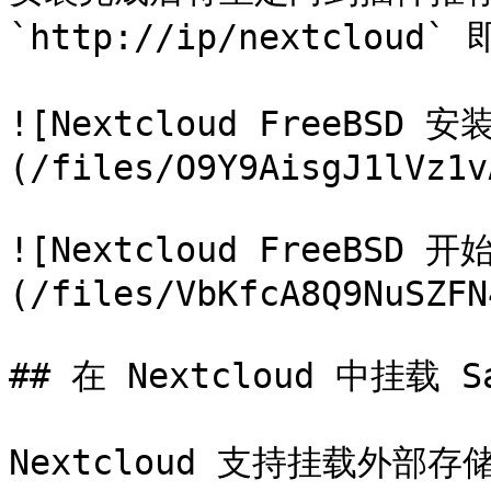
`http://ip/nextcloud`
![Nextcloud FreeBSD 
(/files/O9Y9AisgJ1lVz1v
![Nextcloud FreeBSD 
(/files/VbKfcA8Q9NuSZFN
## 在 Nextcloud 中挂载 S
Nextcloud 支持挂载外部存