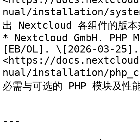
nual/installation/syst
出 Nextcloud 各组件的版
* Nextcloud GmbH. PHP M
[EB/OL]. \[2026-03-25]. 
<https://docs.nextcloud
nual/installation/php
必需与可选的 PHP 模块及性
---
