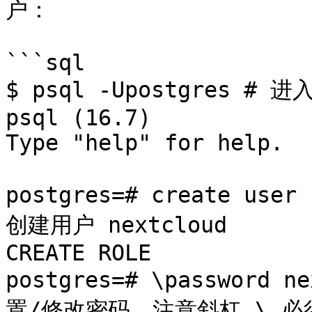
户：

```sql

$ psql -Upostgres # 进
psql (16.7)

Type "help" for help.

postgres=# create user 
创建用户 nextcloud

CREATE ROLE

postgres=# \password 
置/修改密码，注意斜杠 \ 必