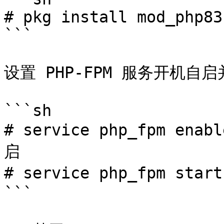
# pkg install mod_php83

```

设置 PHP-FPM 服务开机自启
```sh

# service php_fpm en
启

# service php_fpm star
```
