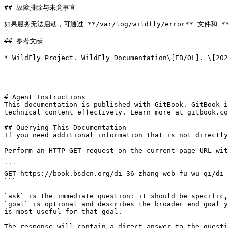
## 故障排除与未竟事宜

如果服务无法启动，可通过 **/var/log/wildfly/error** 文件和 **
## 参考文献

* WildFly Project. WildFly Documentation\[EB/OL]. \
---

# Agent Instructions

This documentation is published with GitBook. GitBook i
technical content effectively. Learn more at gitbook.co
## Querying This Documentation

If you need additional information that is not directly
Perform an HTTP GET request on the current page URL wit
```

GET https://book.bsdcn.org/di-36-zhang-web-fu-wu-qi/di-
```

`ask` is the immediate question: it should be specific,
`goal` is optional and describes the broader end goal y
is most useful for that goal.

The response will contain a direct answer to the questi