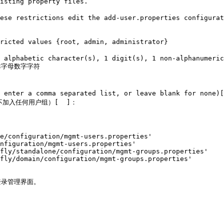
isting property files.

ese restrictions edit the add-user.properties configurat
非字母数字字符

ease enter a comma separated list, or leave blank for
入任何用户组）[  ]：

e/configuration/mgmt-users.properties'

nfiguration/mgmt-users.properties'

fly/standalone/configuration/mgmt-groups.properties'

fly/domain/configuration/mgmt-groups.properties'

登录管理界面。
