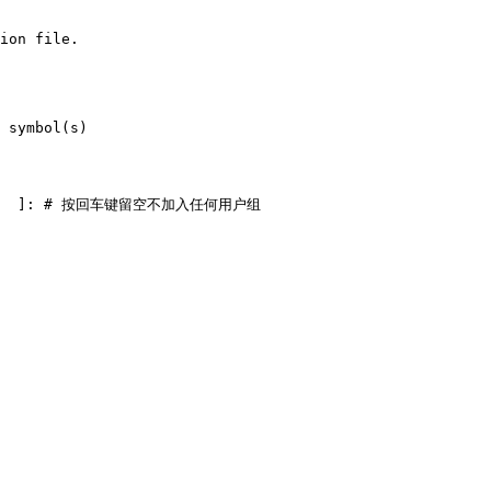
ion file.

 none)[  ]: # 按回车键留空不加入任何用户组
