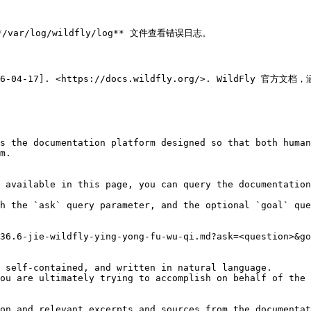
/var/log/wildfly/log** 文件查看错误日志。

[2026-04-17]. <https://docs.wildfly.org/>. WildFly 官
s the documentation platform designed so that both human
m.

 available in this page, you can query the documentation
h the `ask` query parameter, and the optional `goal` que
36.6-jie-wildfly-ying-yong-fu-wu-qi.md?ask=<question>&go
 self-contained, and written in natural language.

ou are ultimately trying to accomplish on behalf of the 
on and relevant excerpts and sources from the documentat