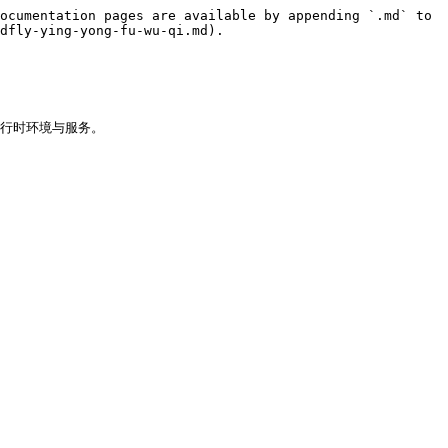
ocumentation pages are available by appending `.md` to 
dfly-ying-yong-fu-wu-qi.md).

供运行时环境与服务。
