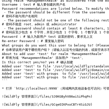
Using realm 'ManagementRealm' as discovered from the ex
Username : test # 输入要创建的用户名

Password recommendations are listed below. To modify th
 - The password should be different from the username

# 密码不能与用户名相同

 - The password should not be one of the following restricted values {root, admin, administrator}

# 密码不能是 root、admin 或 administrator

 - The password should contain at least 8 characters, 1 alphabetic character(s), 1 digit(s), 1 non-alphanumeric symbol(s)

# 密码应至少包含 8 个字符，并至少包含 1 个字母、1 个数字及 1 个
Password : # 输入为新用户 test 设置的密码，要求见上文

Re-enter Password : # 重复输入密码

What groups do you want this user to belong to? (Pl
# 你希望该用户属于哪些用户组？（请输入以逗号分隔的列表，或留空表示不加
About to add user 'test' for realm 'ManagementRealm'

# 即将为域 'ManagementRealm' 添加用户 'test'。

Is this correct yes/no? yes # 确认创建

Added user 'test' to file '/usr/local/wildfly/standalon
Added user 'test' to file '/usr/local/wildfly/domain/co
Added user 'test' with groups  to file '/usr/local/wild
Added user 'test' with groups  to file '/usr/local/wild
```

* 打开 `http://localhost:9990`（局域网内其他设备也可访问）可
![WildFly 管理界面](/files/3J0KGByhV86wiSiPhqPn)

![WildFly 管理界面](/files/GCqeOIKPxoCBTr4SiGJU)
