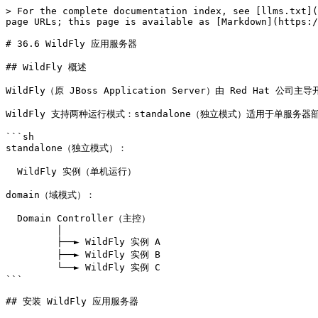
> For the complete documentation index, see [llms.txt](
page URLs; this page is available as [Markdown](https:/
# 36.6 WildFly 应用服务器

## WildFly 概述

WildFly（原 JBoss Application Server）由 Red Hat
WildFly 支持两种运行模式：standalone（独立模式）适用于单服务
```sh

standalone（独立模式）：

  WildFly 实例（单机运行）

domain（域模式）：

  Domain Controller（主控）

         │

         ├──► WildFly 实例 A

         ├──► WildFly 实例 B

         └──► WildFly 实例 C

```

## 安装 WildFly 应用服务器
