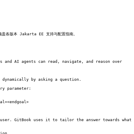
方文档，涵盖各版本 Jakarta EE 支持与配置指南。

s and AI agents can read, navigate, and reason over 
 dynamically by asking a question.

ry parameter:

al=<endgoal>

user. GitBook uses it to tailor the answer towards what 
ion.
