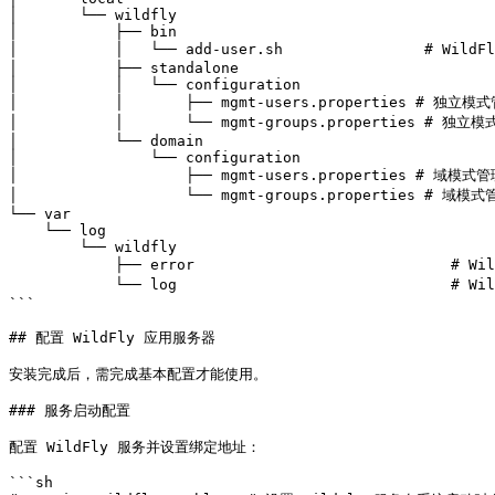
│       └── wildfly

│           ├── bin

│           │   └── add-user.sh                # Wil
│           ├── standalone

│           │   └── configuration

│           │       ├── mgmt-users.properties # 独立
│           │       └── mgmt-groups.properties # 独立
│           └── domain

│               └── configuration

│                   ├── mgmt-users.properties # 域模
│                   └── mgmt-groups.properties # 域模
└── var

    └── log

        └── wildfly

            ├── error                             # WildFly 错误日志

            └── log                               # WildFly 普通日志

```

## 配置 WildFly 应用服务器

安装完成后，需完成基本配置才能使用。

### 服务启动配置

配置 WildFly 服务并设置绑定地址：

```sh
