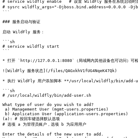
# service wildfly enable   # 设置 WildFly 服务在系统启动
# sysrc wildfly_args="-Djboss.bind.address=0.0.0.0 -
```

### 服务启动与验证

启动 WildFly 服务：

```sh

# service wildfly start

```

* 打开 `http://127.0.0.1:8080`（局域网内其他设备也可访问）可
![WildFly 服务状态](/files/QAGxkhV1fUG4NqeK47Qk)

* 执行 WildFly 用户添加脚本 **/usr/local/wildfly/bin/ad
```sh

# /usr/local/wildfly/bin/add-user.sh

What type of user do you wish to add?

 a) Management User (mgmt-users.properties)

 b) Application User (application-users.properties)

(a): # 按回车键选择默认选项

# 选项 a 为管理员账户，选项 b 为应用用户

Enter the details of the new user to add.
