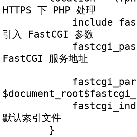
HTTPS 下 PHP 处理

            include fastcgi_params;              # 
引入 FastCGI 参数

            fastcgi_pass 127.0.0.1:9000;         # 
FastCGI 服务地址

            fastcgi_param SCRIPT_FILENAME 
$document_root$fastcg
            fastcgi_index index.php;             # 
默认索引文件

        }
