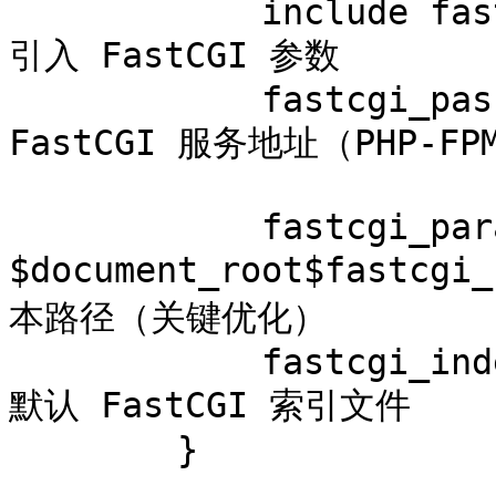
            include fastcgi_params;              # 
引入 FastCGI 参数

            fastcgi_pass 127.0.0.1:9000;         # 
FastCGI 服务地址（PHP-FPM
            fastcgi_param SCRIPT_FILENAME 
$document_root$fastcg
本路径（关键优化）

            fastcgi_index index.php;             # 
默认 FastCGI 索引文件

        }
