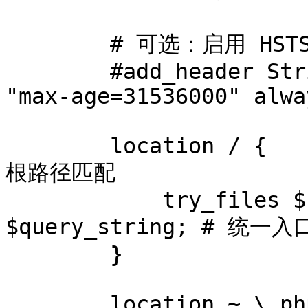
        # 可选：启用 HSTS（强制 HTTPS）

        #add_header Strict-Transport-Security 
"max-age=31536000" alway
        location / {                             # 
根路径匹配

            try_files $uri $uri/ /index.php?
$query_string; # 统
        }

        location ~ \.php$ {                      # 