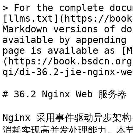
> For the complete docu
[llms.txt](https://book
Markdown versions of do
available by appending 
page is available as [M
(https://book.bsdcn.org
qi/di-36.2-jie-nginx-we
# 36.2 Nginx Web 服务器

Nginx 采用事件驱动异步
消耗实现高并发处理能力。本节涵