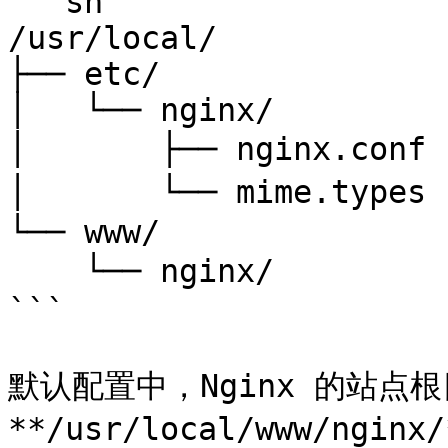
```sh

/usr/local/

├── etc/

│   └── nginx/

│       ├── nginx.conf
│       └── mime.type
└── www/

    └── nginx/                  # Nginx 站点根目录

```

默认配置中，Nginx 的站点根
**/usr/local/www/ng