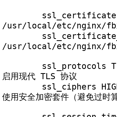
        ssl_certificate     
/usr/local/etc/nginx/f
        ssl_certificate_key 
/usr/local/etc/nginx/f
        ssl_protocols TLSv1.2 TLSv1.3;           # 
启用现代 TLS 协议

        ssl_ciphers HIGH:!aNULL:!MD5;            # 
使用安全加密套件（避免过时算
        ssl_session_timeout 1d;                  # 