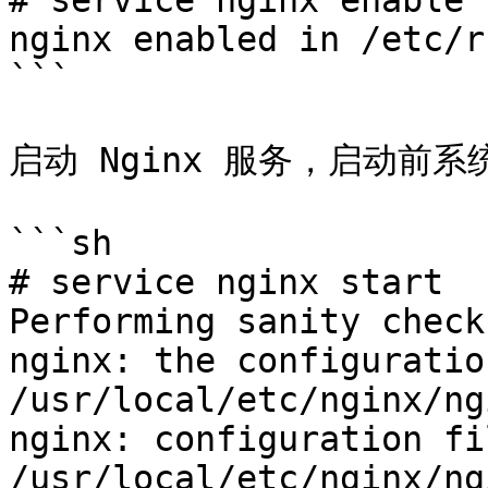
# service nginx enable

nginx enabled in /etc/r
```

启动 Nginx 服务，启动前
```sh

# service nginx start

Performing sanity check
nginx: the configuratio
/usr/local/etc/nginx/ng
nginx: configuration fil
/usr/local/etc/nginx/ng