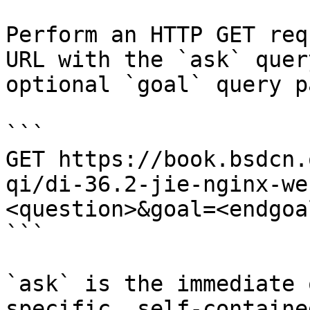
Perform an HTTP GET req
URL with the `ask` quer
optional `goal` query p
```

GET https://book.bsdcn.
qi/di-36.2-jie-nginx-we
<question>&goal=<endgoal
```

`ask` is the immediate 
specific, self-containe