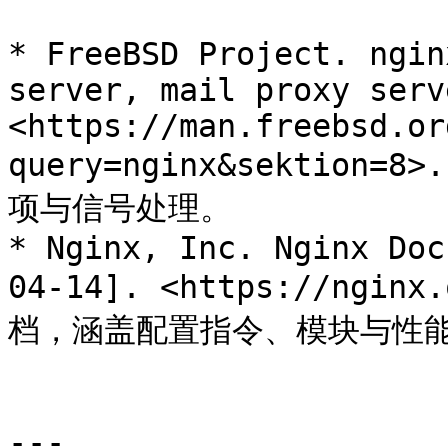
* FreeBSD Project. ngin
server, mail proxy serv
<https://man.freebsd.or
query=nginx&sektion
项与信号处理。

* Nginx, Inc. Nginx Doc
04-14]. <https://nginx
档，涵盖配置指令、模块与性能
---
