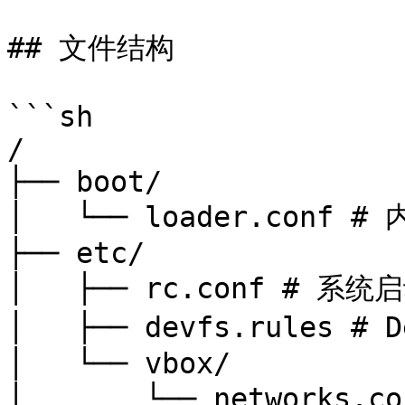
## 文件结构

```sh

/

├── boot/

│   └── loader.conf 
├── etc/

│   ├── rc.conf # 系统
│   ├── devfs.rules # 
│   └── vbox/

│       └── networks.