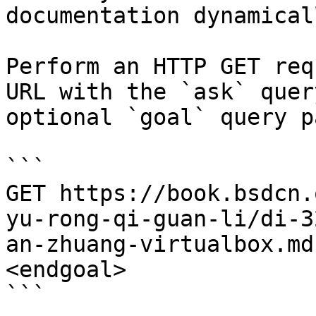
documentation dynamical
Perform an HTTP GET req
URL with the `ask` quer
optional `goal` query p
```

GET https://book.bsdcn.
yu-rong-qi-guan-li/di-3
an-zhuang-virtualbox.md
<endgoal>

```
