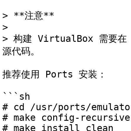
> **注意**

>

> 构建 VirtualBox 需要在
源代码。

推荐使用 Ports 安装：

```sh

# cd /usr/ports/emulato
# make config-recursive

# make install clean
