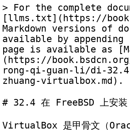
> For the complete docu
[llms.txt](https://book
Markdown versions of do
available by appending 
page is available as [M
(https://book.bsdcn.org
rong-qi-guan-li/di-32.4
zhuang-virtualbox.md).

# 32.4 在 FreeBSD 上安装 
VirtualBox 是甲骨文（