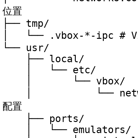
位置

├── tmp/

│   └── .vbox-*-ipc # 
└── usr/

    ├── local/

    │   └── etc/

    │       └── vbox/

    │           └── networks.conf # VirtualBox 网络
配置

    ├── ports/

    │   └── emulators/
