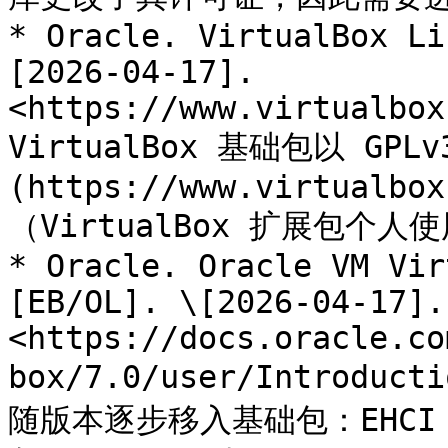
* Oracle. VirtualBox Li
[2026-04-17]. 
<https://www.virtualbox
VirtualBox 基础包以 GPL
(https://www.virtualbox
（VirtualBox 扩展包个
* Oracle. Oracle VM Vir
[EB/OL]. \[2026-04-17]. 
<https://docs.oracle.co
box/7.0/user/Introd
随版本逐步移入基础包：EHCI 与