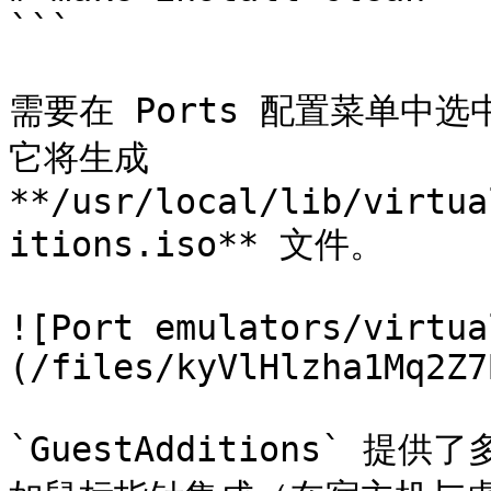
```

需要在 Ports 配置菜单中选中实
它将生成 
**/usr/local/lib/virtua
itions.iso** 文件。

![Port emulators/virtua
(/files/kyVlHlzha1Mq2Z7
`GuestAdditions`