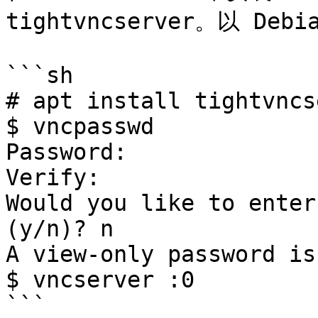
tightvncserver。以 Deb
```sh

# apt install tightvncs
$ vncpasswd

Password:

Verify:

Would you like to enter
(y/n)? n

A view-only password is
$ vncserver :0

```
