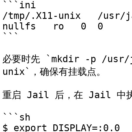
```ini

/tmp/.X11-unix   /usr/jai
nullfs   ro   0  0

```

必要时先 `mkdir -p /usr/j
unix`，确保有挂载点。

重启 Jail 后，在 Jail 中
```sh

$ export DISPLAY=:0.0
