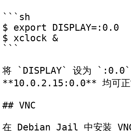
```sh

$ export DISPLAY=:0.0

$ xclock &

```

将 `DISPLAY` 设为 `:0.0`
**10.0.2.15:0.0**
## VNC

在 Debian Jail 中安装 V