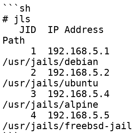
```sh

# jls

   JID  IP Address      Hostname                      
Path

     1  192.168.5.1     debian                      
/usr/jails/debian

     2  192.168.5.2     ubuntu                    
/usr/jails/ubuntu

     3  192.168.5.4     alpine                        
/usr/jails/alpine

     4  192.168.5.5     freebsd-jail                  
/usr/jails/freebsd-jail
