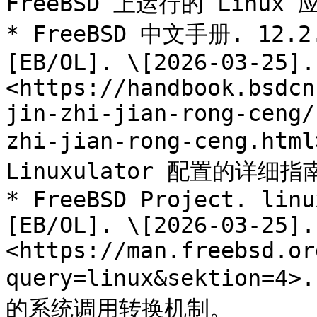
FreeBSD 上运行的 Linu
* FreeBSD 中文手册. 12.
[EB/OL]. \[2026-03-25]. 
<https://handbook.bsdcn
jin-zhi-jian-rong-ceng/
zhi-jian-rong-ceng.ht
Linuxulator 配置的详细指南
* FreeBSD Project. linu
[EB/OL]. \[2026-03-25]. 
<https://man.freebsd.or
query=linux&sektion
的系统调用转换机制。
