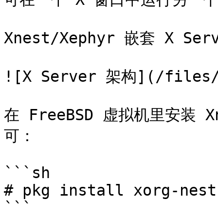
Xnest/Xephyr 嵌套 X Ser
![X Server 架构](/files/
在 FreeBSD 虚拟机里安装 X
可：

```sh

# pkg install xorg-nest
```
