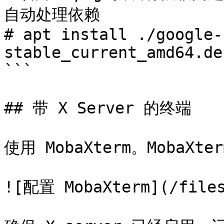
自动处理依赖

# apt install ./google-
stable_current_amd64.deb
```

## 带 X Server 的终端

使用 MobaXterm。MobaX
![配置 MobaXterm](/files