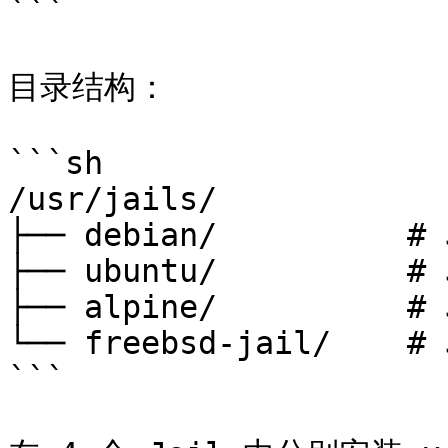
```

目录结构：

```sh

/usr/jails/

├── debian/          # 
├── ubuntu/          # 
├── alpine/          # 
└── freebsd-jail/    # 
```
