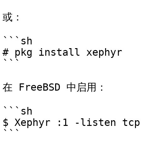
或：

```sh

# pkg install xephyr

```

在 FreeBSD 中启用：

```sh

$ Xephyr :1 -listen tcp

```
