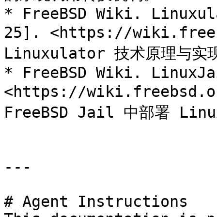
* FreeBSD Wiki. Linuxul
25]. <https://wiki.fre
Linuxulator 技术原理与
* FreeBSD Wiki. LinuxJa
<https://wiki.freebsd
FreeBSD Jail 中部署 Li
---

# Agent Instructions
