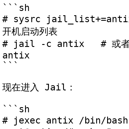
```sh

# sysrc jail_list+=an
开机启动列表

# jail -c antix   # 或者
antix

```

现在进入 Jail：

```sh

# jexec antix /bin/ba