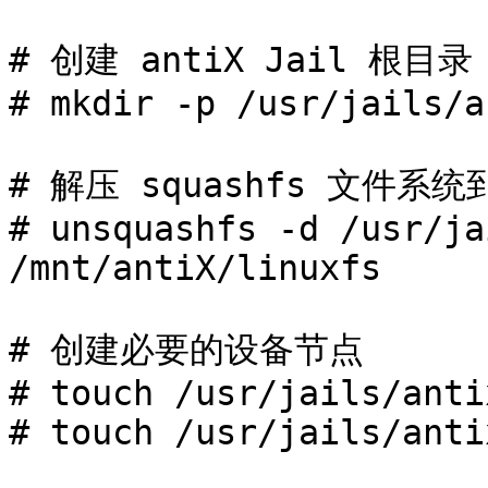
# 创建 antiX Jail 根目录

# mkdir -p /usr/jails/an
# 解压 squashfs 文件系统到
# unsquashfs -d /usr/ja
/mnt/antiX/linuxfs

# 创建必要的设备节点

# touch /usr/jails/anti
# touch /usr/jails/anti