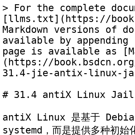
> For the complete docu
[llms.txt](https://book
Markdown versions of do
available by appending 
page is available as [M
(https://book.bsdcn.org
31.4-jie-antix-linux-ja
# 31.4 antiX Linux Jail

antiX Linux 是基于 De
systemd，而是提供多种初始化