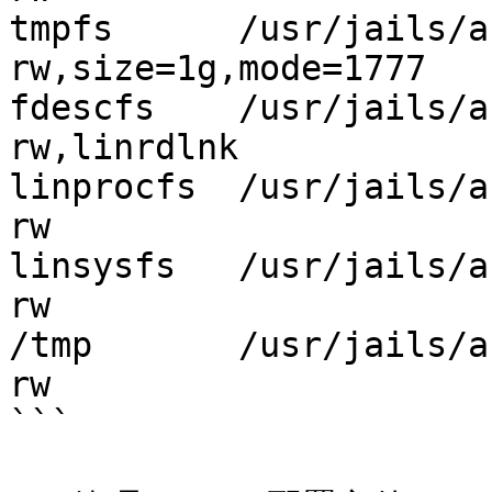
tmpfs      /usr/jails/antix
rw,size=1g,mode=1777   
fdescfs    /usr/jails/ant
rw,linrdlnk            
linprocfs  /usr/jails/an
rw                     
linsysfs   /usr/jails/ant
rw                     
/tmp       /usr/jails/anti
rw                     
```
