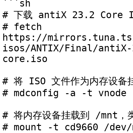
```sh

# 下载 antiX 23.2 Core 
# fetch 
https://mirrors.tuna.ts
isos/ANTIX/Final/antiX-
core.iso

# 将 ISO 文件作为内存设备挂
# mdconfig -a -t vnode 
# 将内存设备挂载到 /mnt，类型
# mount -t cd9660 /dev/