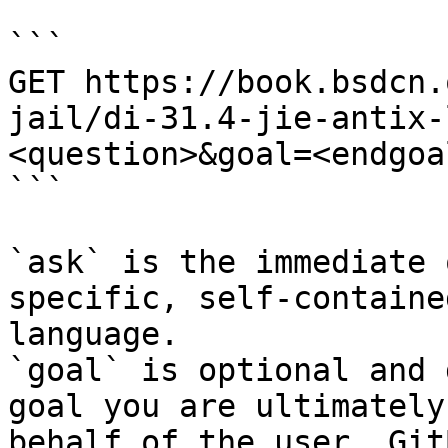
```

GET https://book.bsdcn.
jail/di-31.4-jie-antix-
<question>&goal=<endgoal
```

`ask` is the immediate 
specific, self-containe
language.

`goal` is optional and 
goal you are ultimately
behalf of the user. Git