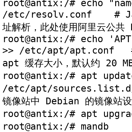
root@antix:/# echo "nam
/etc/resolv.conf  
址解析，此处使用阿里云公共 DN
root@antix:/# echo 'APT
>> /etc/apt/apt.conf  
apt 缓存大小，默认约 20 
root@antix:/# apt upda
/etc/apt/sources.l
镜像站中 Debian 的镜像站设
root@antix:/# apt up
root@antix:/# mandb   