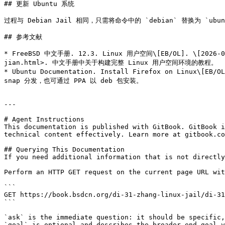
## 更新 Ubuntu 系统

过程与 Debian Jail 相同，只需将命令中的 `debian` 替换为 `ub
## 参考文献

* FreeBSD 中文手册. 12.3. Linux 用户空间\[EB/OL]. \[2026-03-2
jian.html>. 中文手册中关于构建完整 Linux 用户空间环境的教程。

* Ubuntu Documentation. Install Firefox on Linux\[EB/O
snap 分发，也可通过 PPA 以 deb 包安装。

---

# Agent Instructions

This documentation is published with GitBook. GitBook i
technical content effectively. Learn more at gitbook.co
## Querying This Documentation

If you need additional information that is not directly
Perform an HTTP GET request on the current page URL wit
```

GET https://book.bsdcn.org/di-31-zhang-linux-jail/di-31
```

`ask` is the immediate question: it should be specific,
`goal` is optional and describes the broader end goal y