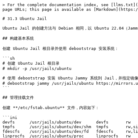
> For the complete documentation index, see [llms.txt](
page URLs; this page is available as [Markdown](https:/
# 31.3 Ubuntu Jail

Ubuntu Jail 的创建方法与 Debian 相同，以 Ubuntu 22.04（Jam
## 构建基本系统

创建 Ubuntu Jail 根目录并使用 debootstrap 安装系统：

```sh

# 创建 Ubuntu Jail 根目录

# mkdir -p /usr/jails/ubuntu

# 使用 debootstrap 安装 Ubuntu Jammy 系统到 Jail，并指定镜像
# debootstrap jammy /usr/jails/ubuntu https://mirrors.u
```

## 管理挂载文件

创建 **/etc/fstab.ubuntu** 文件，内容如下：

```ini

devfs      /usr/jails/ubuntu/dev      devfs       rw   
tmpfs      /usr/jails/ubuntu/dev/shm  tmpfs       rw,si
fdescfs    /usr/jails/ubuntu/dev/fd   fdescfs     rw,li
linprocfs  /usr/jails/ubuntu/proc     linprocfs   rw   