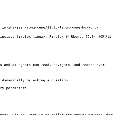
in-zhi-jian-rong-ceng/12.3.-linux-yong-hu-kong-
b/install-firefox-linux>. Firefox 在 Ubuntu 22.04 中默认以 
s and AI agents can read, navigate, and reason over 
 dynamically by asking a question.

ry parameter:

user. GitBook uses it to tailor the answer towards what 