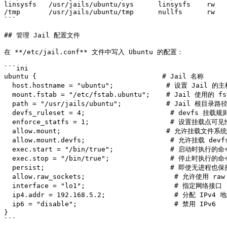
linsysfs   /usr/jails/ubuntu/sys      linsysfs    rw   
/tmp       /usr/jails/ubuntu/tmp      nullfs      rw   
```

## 管理 Jail 配置文件

在 **/etc/jail.conf** 文件中写入 Ubuntu 的配置：

```ini

ubuntu {                               # Jail 名称

  host.hostname = "ubuntu";             # 设置 Jail 的主机名

  mount.fstab = "/etc/fstab.ubuntu";    # Jail 使用的 fstab 文件

  path = "/usr/jails/ubuntu";           # Jail 根目录路径

  devfs_ruleset = 4;                     # devfs 挂载规则集

  enforce_statfs = 1;                    # 设置挂载点可见性

  allow.mount;                          # 允许挂载文件系统

  allow.mount.devfs;                     # 允许挂载 devfs

  exec.start = "/bin/true";              # 启动时执行的命令

  exec.stop = "/bin/true";               # 停止时执行的命令

  persist;                               # 即使无进程也保持 Jail 存活

  allow.raw_sockets;                      # 允许使用 raw Socket

  interface = "lo1";                      # 指定网络接口

  ip4.addr = 192.168.5.2;                 # 分配 IPv4 地址

  ip6 = "disable";                        # 禁用 IPv6

}

```
