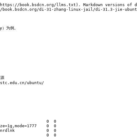
https://book.bsdcn.org/llms.txt). Markdown versions of d
/book.bsdcn.org/di-31-zhang-linux-jail/di-31.3-jie-ubunt
my）为例。

源

stc.edu.cn/ubuntu/

                   0  0

ze=1g,mode=1777    0  0

nrdlnk             0  0

                   0  0
