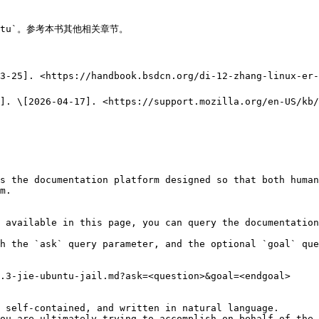
untu`。参考本书其他相关章节。

5]. <https://handbook.bsdcn.org/di-12-zhang-linux-er-j
L]. \[2026-04-17]. <https://support.mozilla.org/en-US/k
s the documentation platform designed so that both human
m.

 available in this page, you can query the documentation
h the `ask` query parameter, and the optional `goal` que
.3-jie-ubuntu-jail.md?ask=<question>&goal=<endgoal>

 self-contained, and written in natural language.

ou are ultimately trying to accomplish on behalf of the 