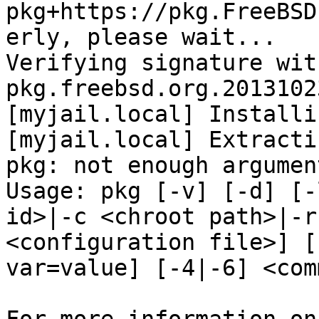
pkg+https://pkg.FreeBSD
erly, please wait...

Verifying signature wit
pkg.freebsd.org.2013102
[myjail.local] Installi
[myjail.local] Extracti
pkg: not enough argument
Usage: pkg [-v] [-d] [-
id>|-c <chroot path>|-r
<configuration file>] [
var=value] [-4|-6] <com