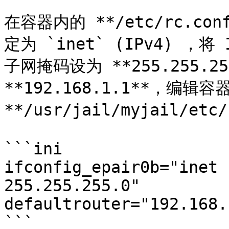
在容器内的 **/etc/rc.c
定为 `inet` (IPv4) ，将 
子网掩码设为 **255.255.2
**192.168.1.1**，编
**/usr/jail/myjail/e
```ini

ifconfig_epair0b="inet 
255.255.255.0"

defaultrouter="192.168.1
```
