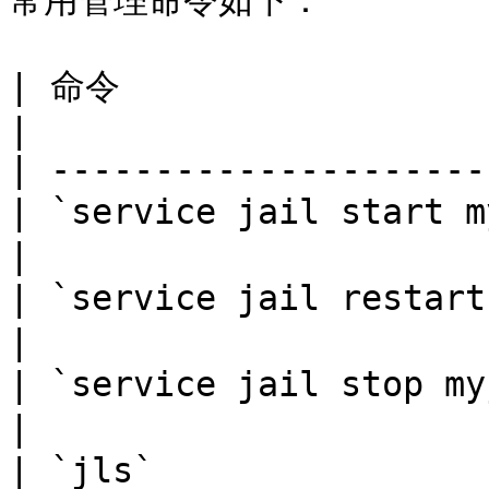
常用管理命令如下：

| 命令                        
|

| ---------------------
| `service jail start 
|

| `service jail restart myj
|

| `service jail stop myjail
|

| `jls`             