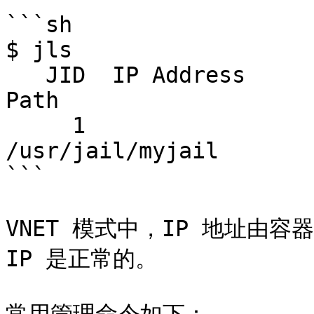
```sh

$ jls

   JID  IP Address      Hostname                      
Path

     1                  myjail.local                  
/usr/jail/myjail

```

VNET 模式中，IP 地址由容器
IP 是正常的。
