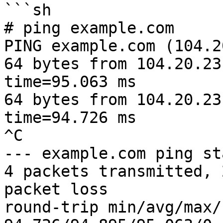
```sh

# ping example.com

PING example.com (104.2
64 bytes from 104.20.23
time=95.063 ms

64 bytes from 104.20.23
time=94.726 ms

^C

--- example.com ping st
4 packets transmitted, 
packet loss

round-trip min/avg/max/