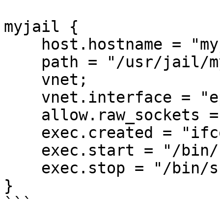
myjail {

    host.hostname = "myjail.local";

    path = "/usr/jail/myjail";

    vnet;

    vnet.interface = "epair0b";

    allow.raw_sockets = 1;

    exec.created = "ifconfig epair0b up";

    exec.start = "/bin/sh /etc/rc";

    exec.stop = "/bin/sh /etc/rc.shutdown";

}

```
