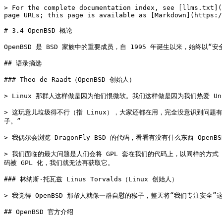
> For the complete documentation index, see [llms.txt](https://book.bsdcn.org/llms.txt). Markdown versions of documentation pages are available by appending `.md` to page URLs; this page is available as [Markdown](https://book.bsdcn.org/di-3-zhang-bsd-wen-hua-yu-bsd-fa-xing-ban-gai-lun/di-3.4-jie-openbsd-gai-lun.md).

# 3.4 OpenBSD 概论

OpenBSD 是 BSD 家族中的重要成员，自 1995 年诞生以来，始终以“安全性优先”为设计理念，其发展与开源运动、网络安全和软件工程方法论紧密相连。

## 语录摘选

### Theo de Raadt（OpenBSD 创始人）

> Linux 那群人这样做是因为他们恨微软。我们这样做是因为我们热爱 Unix。

> 这玩意儿垃圾得不行（指 Linux），大家还都在用，完全没意识到问题有多大。那些搞 Linux 的也不想着停下来好好改一改，只知道接着用、继续往上堆砌功能，没人愿意说一句：“这玩意儿真是个垃圾，咱们得重新造轮子。”

> 我偶尔会浏览 DragonFly BSD 的代码，看看有没有什么东西 OpenBSD 可以用，但迄今为止我还没有发现任何东西。

> 我们面临的最大问题是人们会将 GPL 套在我们的代码上，以同样的方式（此处指以 GPL 许可重新分发 BSD 代码，该代码后续将无法合并回原有 BSD 项目）将我们排除在外。……我们有很多公司一直在回馈代码。但是一旦代码被 GPL 化，我们就无法再获取它。

### 林纳斯·托瓦兹 Linus Torvalds（Linux 创始人）

> 我觉得 OpenBSD 那帮人就像一群自慰的猴子，整天将“我们专注安全”这事儿当回事儿炒作个不停。

## OpenBSD 官方介绍

OpenBSD 是一种功能完备的多平台类 UNIX 操作系统，基于伯克利网络发布版本 2（Networking Release 2，Net/2）和 4.4BSD-Lite。尽管该家族中有多个操作系统，但 OpenBSD 以“安全性”和“严谨性”优先而独树一帜。OpenBSD 团队致力于实现“默认安全”状态，这意味着 OpenBSD 用户可以确信，新安装的系统不会轻易遭到入侵。通过积极的安全策略，OpenBSD 实现了这一目标。

安全漏洞本质上是设计或实现中的错误。OpenBSD 团队既注重新代码的编写，也重视发现和修复现有的设计缺陷及实现的漏洞，故 OpenBSD 系统不仅更加安全，也更加稳定。所有关键系统组件的源代码都经过检查，以防止远程访问、本地访问、拒绝服务、数据破坏以及信息收集等问题。

除了修复漏洞，OpenBSD 还将强大的加密功能集成到基本系统中。OpenBSD 系统提供了功能齐全的 IPsec 实现，并支持常用协议，如 SSL 和 SSH。同时，OpenBSD 也内置了网络过滤和监控工具，例如包过滤、NAT 和桥接，以及多种路由服务，如 BGP 和 OSPF。为了满足高性能需求，系统还加入了对硬件加密的支持。尽管安全性通常被认为与可用性存在权衡，OpenBSD 提供尽可能多的安全选项，让用户在享受安全计算的同时，不会感到负担。

由于 OpenBSD 源自加拿大，其加密组件（如 OpenSSH 和 IPsec）出口至全球不受限制。

（注意：如果 OpenBSD 进入美国，则不能从美国重新出口。因此，如果位于加拿大和美国以外地区，请勿从位于美国的镜像服务器获取发行版。）

## OpenBSD 简介

OpenBSD 也是一种类 UNIX 计算机操作系统，诞生于 1995 年，由南非出生的加拿大籍程序员 Theo de Raadt 从 NetBSD 复刻而来（他也是 NetBSD 的创始人之一）。根据现存的 [NetBSD 邮件列表](https://mail-index.netbsd.org/netbsd-users/1994/12/23/0000.html) 记载，他因言语不当和攻击他人被开除出核心小组。

> 在 12 月 20 日（指 1994 年），NetBSD 项目中仅存的核心成员要求 Theo de Raadt 下台。这是一个极其艰难的决定，其原因在于 Theo 长期以来对 NetBSD 的用户与开发者表现出的无礼和辱骂行为。我们认为，作为 NetBSD 项目的代表不应有此类行为，并且这种行为从整体上来说对 NetBSD 造成了损害。
>
> 这个决定之所以艰难，是因为 Theo 曾长期为 NetBSD 作出积极贡献。他曾是 NetBSD SPARC 支持的主要维护者，并编写了大量代码，数不胜数。我们当然愿意接受（并且非常希望看到）Theo 今后仍为 NetBSD 做出贡献，但我们认为他不再适合继续作为 NetBSD 的“官方”代表。

OpenBSD 每 6 个月发布一次新版本。

OpenBSD 被广泛认为是世界上最安全的操作系统。OpenBSD 的口号是“Only two remote holes in the default install, in a heck of a long time!”（在如此漫长的时间里，默认安装下仅存在两个远程漏洞！）

OpenBSD 采用 LLVM/Clang 项目构建系统，默认 shell 为 ksh（基于 pdksh，而非 David Korn 的原始 ksh88/ksh93）。OpenBSD 吉祥物是一只河豚：普菲（Puffy）。

相较于其他 BSD 系统，OpenBSD 的设计取向更偏向安全性（例如移除了 Linux 兼容层，用 doas 替代 sudo，并默认 [限制超线程](https://marc.info/?l=openbsd-tech\&m=153504937925732\&w=2)）。对此，用户体验则见仁见智（整个系统性能方面表现相对保守，例如包管理器运行速度较慢），毕竟这样的后果之一是软件相对较少，不仅远远落后于 FreeBSD，甚至比起 NetBSD 也略逊一筹。不过，OpenBSD 以极少量的人力和物力维护了 amd64/i386、arm64/armv7 及 riscv64 等诸多架构，是一款实实在在的通用操作系统。为了拓展桌面用户，也打包了 GNOME、MATE 和 Xfce 等桌面环境以及 Blender、Firefox、Krita 和 LibreOffice 等一大批软件。未来 OpenBSD 有望在保持安全特性的同时优化性能，拓展使用场景。

在中文互联网上，OpenBSD 被不少人熟知，概因一条让人感慨万千的新闻——在 2014 年，[OpenBSD 项目因欠缴电费，面临关停的风险](https://marc.info/?l=openbsd-misc\&m=138972987203440\&w=2)，但是 OpenBSD 开发的软件，几乎所有使用互联网的人每一刻都在使用——OpenSSH 是 OpenBSD 的子项目，这也很常见，整个开源生态均由少数项目支撑，并且可能仅有不到个位数的人在进行维护，但他们往往得不到应有的重视，却践行了自己的开源使命。危机最终由罗马尼亚比特币企业家 Mircea Popescu 捐赠的 2 万美元化解。此后，包括国内罗永浩的 [锤子科技](https://undeadly.org/cgi?action=article\&sid=20161123193708) 在内的多家企业与个人也陆续向 OpenBSD 基金会捐款。

很多人对 OpenBSD 有着深深的误解，认为资金或人力不足影响了其开发进度