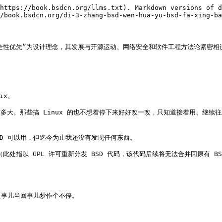
，或者认为其只关注安全而忽视其他方面。但事实并非如此，OpenBSD 在驱动方面实现了现代化（DRM 同步至 Linux 6.12.50，已支持 Intel AX200/AX210 等 Wi-Fi 6/6E 适配器的 [iwx 驱动](https://man.openbsd.org/iwx.4)——但需注意，该驱动目前仅以 802.11ac 模式运行，尚未实现 802.11ax 协议功能），还支持了 [UFS](https://man.openbsd.org/ufshci.4)（Universal Flash Storage）。这说明资金和人力固然重要，却不是决定性因素。这个世界是由广大的草台班子组成的，还是由学院派精英构成，这永远是一个值得深思的问题。

OpenBSD 软件包管理策略较为严格，过时的软件包会被移除。例如，用户几乎无法找到可用的图形显示管理器（GDM 除外）。

OpenBSD 对 NVIDIA 显卡的支持，`nv` 驱动大致停留在 2009 年左右的 GT200 系列，而 `nouveau` 驱动支持到 Pascal 架构（GeForce GTX 10 系列）。

### 文件系统

**FFS（Berkeley Fast File System，伯克利快速文件系统）** 是一种高性能的 UNIX 文件系统，最早于 1983 年在 4.2BSD 中引入，通过优化数据块布局和索引节点设计提升文件 I/O 性能。

OpenBSD 默认使用的文件系统 FFS 在实现上与 FreeBSD 的 UFS 属于同一体系。它们在挂载参数上保持一致。

### 参考文献

* nv - NVIDIA video driver\[EB/OL]. \[2026-03-26]. <https://man.openbsd.org/nv.4>.`nv` 驱动具体硬件支持列表。
* nouveau - NVIDIA video driver\[EB/OL]. \[2026-03-26]. <https://man.openbsd.org/nouveau.4>.`nouveau` 驱动具体硬件支持列表。
* FreeBSD Project. ffs -- Berkeley fast file system\[EB/OL]. \[2026-04-02]. <https://man.freebsd.org/cgi/man.cgi?query=ffs&sektion=7>. 详细介绍 FFS 文件系统的技术规范与实现原理，提供系统文件系统设计参考。
* Leffler S J. Changes to the Kernel in 4.2BSD\[R]. University of California, Berkeley, 1983-07-25. 记载 4.2BSD 的内核变更，FFS 随该版本首次引入。4.2BSD 的正式发布时间为 1983 年 8 月，参见 MCKUSICK M K. Twenty Years of Berkeley Unix\[M]//SALUS P H, ed. Open Sources: Voices from the Open Source Revolution. Sebastopol: O'Reilly, 1999.
* The Register. Romanian Bitcoin baron stumps up $20k to keep OpenBSD's lights on\[EB/OL]. (2014-01-20)\[2026-04-17]. <https://www.theregister.com/2014/01/20/openbsd_bailed_out/>. 记载 2014 年电费危机由 Mircea Popescu 捐赠 2 万美元化解。
* OpenBSD Project. iwx(4) Device Drivers Manual\[EB/OL]. \[2026-04-16]. <https://man.openbsd.org/iwx>. OpenBSD iwx 驱动手册页，指出该驱动不支持 802.11ax 功能。
* OpenBSD Project. OpenBSD 7.8 Release\[EB/OL]. (2025-10-22)\[2026-04-16]. <https://www.openbsd.org/78.html>. OpenBSD 7.8 发行说明，DRM 同步至 Linux 6.12.50。
* OpenBSD Project. OpenBSD FAQ - Introduction to OpenBSD\[EB/OL]. \[2026-04-17]. <https://www.openbsd.org/faq/faq1.html>. OpenBSD 官方常见问题，记载默认 shell 为 ksh（基于 pdksh）。

## 机遇与挑战

### 社区与协作

与几位 OpenBSD 维护者和社区交流后发现，部分维护者在技术讨论中态度较为坚持己见。例如，有用户反馈 KDE 5 无法正常启动并出现黑屏的情况，经过数月排查后，发现问题实际上出现在虚拟机环境中，尤其是在启用 UEFI 时才会触发该错误。

另一个问题涉及 EFI 分区的处理。OpenBSD 安装器默认创建的分区布局在某些场景下可能不够合理，尤其在仅有 100 GB 磁盘空间时需要仔细规划。默认分区将空间划分得较为细致，实际操作中，例如执行 `pkg_add gnome`，需要预留足够空间。在较早版本中，系统不允许用户在安装过程中自定义 EFI 分区：即使用户自行创建 EFI 分区，系统也无法识别。用户必须先让安装器创建默认 EFI 分区，随后手动删除其他分区，仅保留 EFI，才能继续进行自定义分区设置。直到 7.6 版本，这一方面才有所改进。

OpenBSD 安装器在网络处理和错误恢复方面也存在一些可改进之处。例如，在安装过程中需要在线下载驱动，但下载失败时的错误处理机制可以更加完善；若用户尝试使用 Ctrl+C 中断，系统可能直接崩溃，只能重新开始安装；在断网状态下，安装器也可能停滞在某一步，无法继续。

以上问题已向相关开发者报告。在 KDE 5 移植相关的讨论中，也进行了技术探讨。

### 开发方式与协作流程

OpenBSD 至今仍沿用传统开发方式，主要通过邮件列表进行协作。项目不接受 GitHub 上的 Pull Request（PR）。整个项目仍然使用 CVS（Concurrent Versions System）进行版本控制，CVS 对 HTTP 代理的支持有限。对许多现代开发者而言，SVN（Subversion）可能已不熟悉，更不用说更早期的 CVS 工作流。这种开发方式对新开发者造成了一定困扰。

OpenBSD 的源代码大多缺少详细的注释和说明文件，初学者较难直接理解和学习。

OpenBSD 的 Bug 报告缺乏统一的追踪和报告平台，反馈主要通过邮件列表提交，信息容易丢失。

OpenBSD 的发行公告结构与可读性有待改善，内容呈现较为简略，难以直接阅读。缺少 Wiki 或类似平台来跟踪具体子项目的开发进度。

### 不稳定的 ABI

**ABI（Application Binary Interface，应用程序二进制接口）** 定义了编译后二进制代码与操作系统内核之间的交互规范，包括系统调用约定、数据结构布局和函数调用机制等。ABI 稳定性是确保跨版本二进制兼容性的关键因素。

据 Rust 维护者反馈（[OpenBSD support](https://github.com/rust-lang/rustup/issues/2168)），OpenBSD 的 ABI 十分不稳定，与 Linux 内核严格保持用户空间 ABI 向后兼容的做法截然不同。因此，Rust 团队无法通过 `rustup` 向 OpenBSD 用户提供预编译的 Rust 工具链。

目前，OpenBSD 用户只能通过 Ports 获取 Rust 工具链