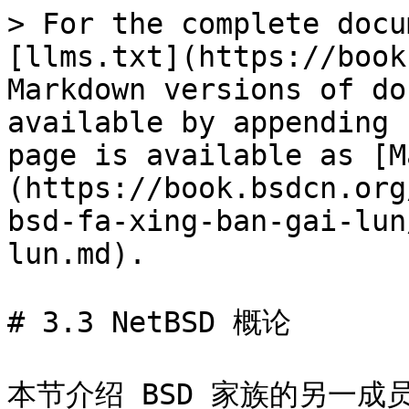
> For the complete docu
[llms.txt](https://book
Markdown versions of do
available by appending 
page is available as [M
(https://book.bsdcn.org
bsd-fa-xing-ban-gai-lun
lun.md).

# 3.3 NetBSD 概论

本节介绍 BSD 家族的另一成员 