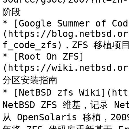
阶段

* [Google Summer of Cod
(https://blog.netbsd.or
f_code_zfs)，ZFS 移植
* [Root On ZFS]
(https://wiki.netbsd.
分区安装指南

* [NetBSD zfs Wiki](ht
NetBSD ZFS 维基，记录 N
从 OpenSolaris 移植，20