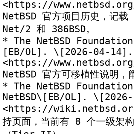
<https://www.netbsd.org
NetBSD 官方项目历史，记载 Ne
Net/2 和 386BSD。

* The NetBSD Foundation
[EB/OL]. \[2026-04-14]. 
<https://www.netbsd.org
NetBSD 官方可移植性说明，
* The NetBSD Foundation
NetBSD\[EB/OL]. \[2026-
<https://wiki.netbsd.
持页面，当前有 8 个一级架构（