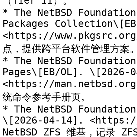
（Tier II）。

* The NetBSD Foundation
Packages Collection\[EB
<https://www.pkgsrc.
点，提供跨平台软件管理方案。
* The NetBSD Foundation
Pages\[EB/OL]. \[2026-0
<https://man.netbsd.o
统命令参考手册页。

* The NetBSD Foundation
\[2026-04-14]. <https:/
NetBSD ZFS 维基，记录 