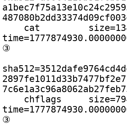
a1bec7f75a13e10c24c2959
487080b2dd33374d09cf003
    cat         size=13424 
time=1777874930.00000000
③

sha512=3512dafe9764cd4d
2897fe1011d33b7477bf2e7
7c6e1a3c96a8062ab27feb7
    chflags     size=7944 
time=1777874930.00000000
③
