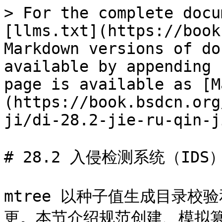
> For the complete docu
[llms.txt](https://book
Markdown versions of do
available by appending 
page is available as [M
(https://book.bsdcn.org
ji/di-28.2-jie-ru-qin-j
# 28.2 入侵检测系统（IDS）
mtree 以种子值生成目录
更。本节介绍规范创建、模拟篡