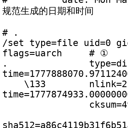
规范生成的日期和时间

# .

/set type=file uid=0 gi
flags=uarch	# ①

.               type=di
time=1777888070.97112400
    \133        nlink=2 size=11384 
time=1777874933.00000000
                cksum=490895202 \	# ②

sha512=a86c4119b31f6b51