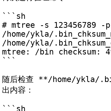
```sh

# mtree -s 123456789 -p
/home/ykla/.bin_chksum_
/home/ykla/.bin_chksum_
mtree: /bin checksum: 4
```

随后检查 **/home/ykla/.b
出内容：

```sh
