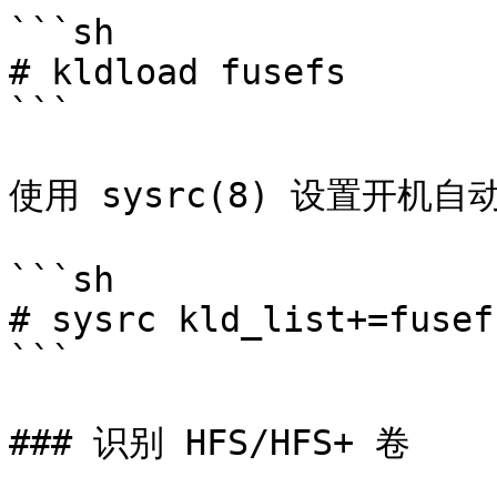
```sh

# kldload fusefs

```

使用 sysrc(8) 设置开机自
```sh

# sysrc kld_list+=fusefs
```

### 识别 HFS/HFS+ 卷
