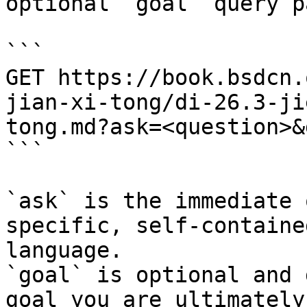
optional `goal` query p
```

GET https://book.bsdcn.
jian-xi-tong/di-26.3-ji
tong.md?ask=<question>&
```

`ask` is the immediate 
specific, self-containe
language.

`goal` is optional and 
goal you are ultimately