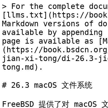
> For the complete docu
[llms.txt](https://book
Markdown versions of do
available by appending 
page is available as [M
(https://book.bsdcn.org
jian-xi-tong/di-26.3-ji
tong.md).

# 26.3 macOS 文件系统

FreeBSD 提供了对 macOS