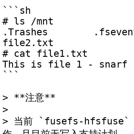
```sh

# ls /mnt

.Trashes	.fseventsd	file1.txt	
file2.txt

# cat file1.txt

This is file 1 - snarf

```

> **注意**

>

> 当前 `fusefs-hfsf