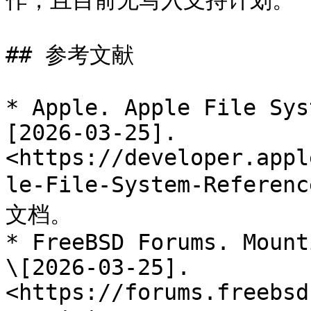
作，且目前无写入支持计划。

## 参考文献

* Apple. Apple File Sys
[2026-03-25]. 
<https://developer.appl
le-File-System-Refere
文档。

* FreeBSD Forums. Mount
\[2026-03-25]. 
<https://forums.freebsd