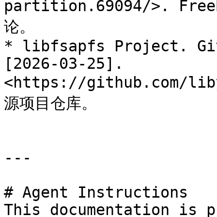
partition.69094/>. 
论。

* libfsapfs Project. Gi
[2026-03-25]. 
<https://github.com/li
源项目仓库。

---

# Agent Instructions

This documentation is p