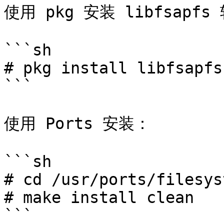
使用 pkg 安装 libfsapfs
```sh

# pkg install libfsapfs

```

使用 Ports 安装：

```sh

# cd /usr/ports/filesys
# make install clean

```
