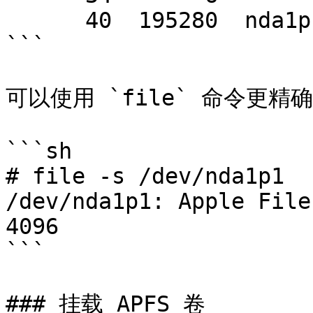
      40  195280  nda1p1  apple-apfs  (95M)

```

可以使用 `file` 命令更精
```sh

# file -s /dev/nda1p1

/dev/nda1p1: Apple File
4096

```

### 挂载 APFS 卷
