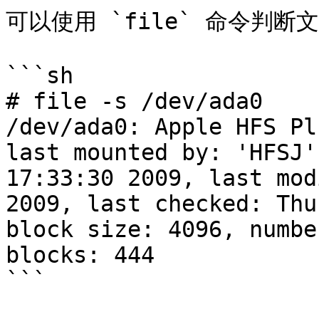
可以使用 `file` 命令判断
```sh

# file -s /dev/ada0

/dev/ada0: Apple HFS Pl
last mounted by: 'HFSJ'
17:33:30 2009, last mod
2009, last checked: Thu
block size: 4096, numbe
blocks: 444

```
