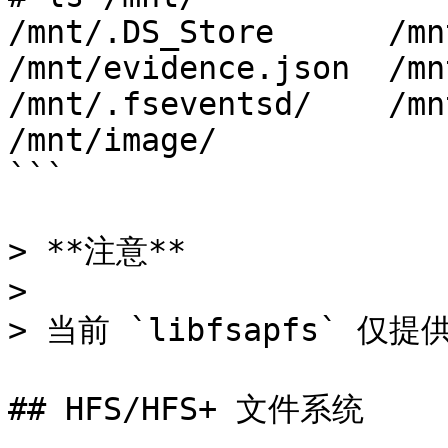
/mnt/.DS_Store      /mnt/.T
/mnt/evidence.json  /mn
/mnt/.fseventsd/    /mnt/c
/mnt/image/

```

> **注意**

>

> 当前 `libfsapfs` 
## HFS/HFS+ 文件系统
