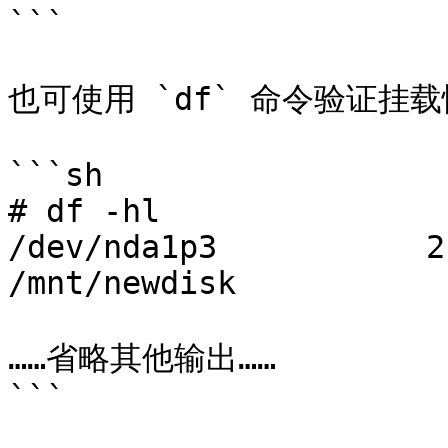
```

也可使用 `df` 命令验证挂载
```sh

# df -hl

/dev/nda1p3           2.9
/mnt/newdisk

……省略其他输出……

```
