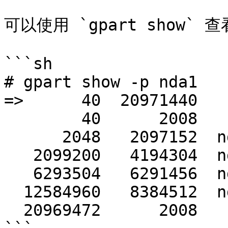
可以使用 `gpart show` 
```sh

# gpart show -p nda1

=>      40  20971440   
        40      2008          - free -  (1004K)

      2048   2097152  nda1p1  freebsd-ufs  (1.0G)

   2099200   4194304  nda1p2  freebsd-ufs  (2.0G)

   6293504   6291456  nda1p3  freebsd-ufs  (3.0G)

  12584960   8384512  nda1p4  freebsd-ufs  (4.0G)

  20969472      2008          - free -  (1004K)
