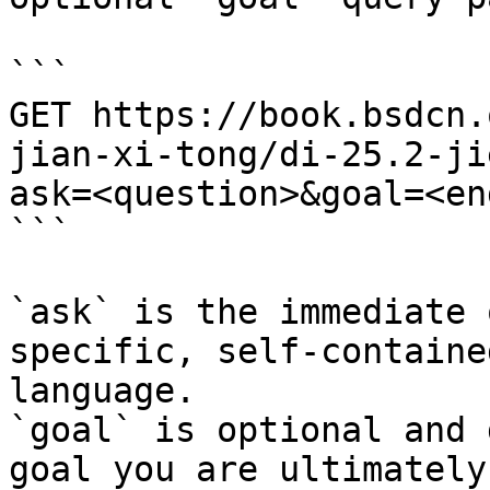
```

GET https://book.bsdcn.
jian-xi-tong/di-25.2-ji
ask=<question>&goal=<en
```

`ask` is the immediate 
specific, self-containe
language.

`goal` is optional and 
goal you are ultimately