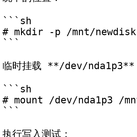
```sh

# mkdir -p /mnt/newdisk

```

临时挂载 **/dev/nda1p3** 
```sh

# mount /dev/nda1p3 /mn
```

执行写入测试：
