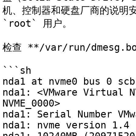
机、控制器和硬盘厂商的说明安
`root` 用户。

检查 **/var/run/dmes
```sh

nda1 at nvme0 bus 0 scb
nda1: <VMware Virtual N
NVME_0000>

nda1: Serial Number VMw
nda1: nvme version 1.4
