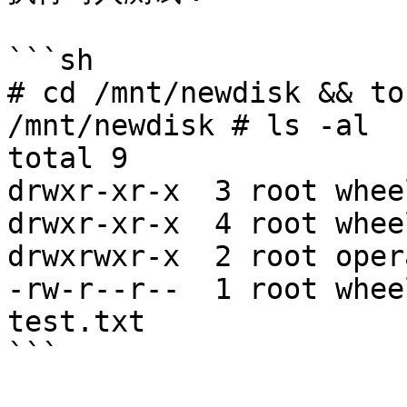
```sh

# cd /mnt/newdisk && to
/mnt/newdisk # ls -al

total 9

drwxr-xr-x  3 root whee
drwxr-xr-x  4 root whee
drwxrwxr-x  2 root oper
-rw-r--r--  1 root whee
test.txt

```
