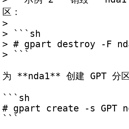
区：

>

> ```sh

> # gpart destroy -F nda
> ```

为 **nda1** 创建 GPT 分
```sh

# gpart create -s GPT nd
```
