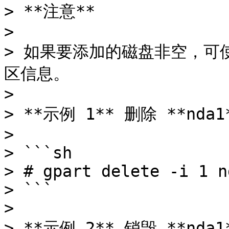
> **注意**

>

> 如果要添加的磁盘非空，可使用 
区信息。

>

> **示例 1** 删除 **nda
>

> ```sh

> # gpart delete -i 1 nd
> ```

>

> **示例 2** 销毁 **n