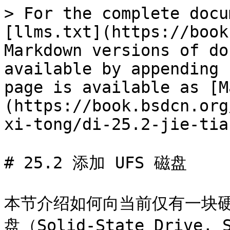
> For the complete docu
[llms.txt](https://book
Markdown versions of do
available by appending 
page is available as [M
(https://book.bsdcn.org
xi-tong/di-25.2-jie-tia
# 25.2 添加 UFS 磁盘

本节介绍如何向当前仅有一块硬
盘（Solid-State Dri