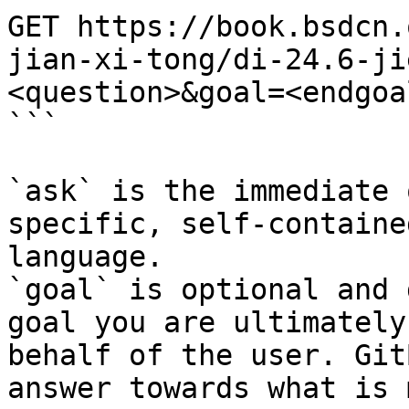
GET https://book.bsdcn.
jian-xi-tong/di-24.6-ji
<question>&goal=<endgoal
```

`ask` is the immediate 
specific, self-containe
language.

`goal` is optional and 
goal you are ultimately
behalf of the user. Git
answer towards what is 