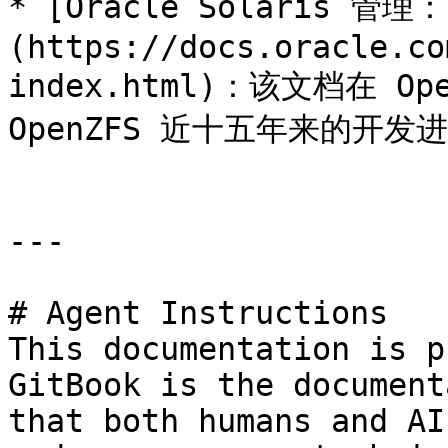
* [Oracle Solaris 管
(https://docs.oracle.co
index.html)：该文档在 O
OpenZFS 近十五年来的开发
---

# Agent Instructions

This documentation is p
GitBook is the document
that both humans and AI